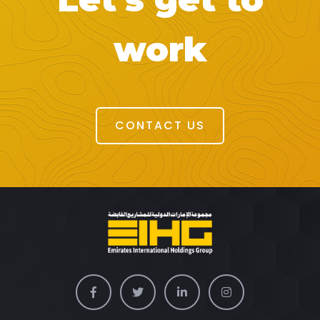
work
CONTACT US