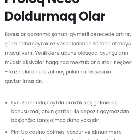
Doldurmaq Olar
Bonuslar qazanma şansını qiymətli dərəcədə artırır,
çünki daha seyrək öz vəsaitlərindən istifadə etməyə
macal verir. Yeniliklərə abunə olduqda, oyunçuların
müasir aksiyalar haqqında məktublar alırlar. Keşbek
– kazinolarda uduzulmuş pulun bir hissəsinin
qaytarılmasıdır.
Eyni zamanda, saytda praktik xoş gəlmisiniz
bonusu mal, onun şərtləri ilə depozit qoymazdan
başlanğıc tanış olmaq daha yaxşıdır.
Pin-Up casino bölməsi yoxdur və idman mərc