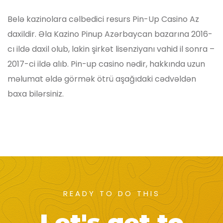
Belə kazinolara cəlbedici resurs Pin-Up Casino Az
daxildir. Əla Kazino Pinup Azərbaycan bazarına 2016-
cı ildə daxil olub, lakin şirkət lisenziyanı vahid il sonra –
2017-ci ildə alıb. Pin-up casino nədir, hakkında uzun
məlumat əldə görmək ötrü aşağıdaki cədvəldən
baxa bilərsiniz.
READY TO DO THIS
Let's get to