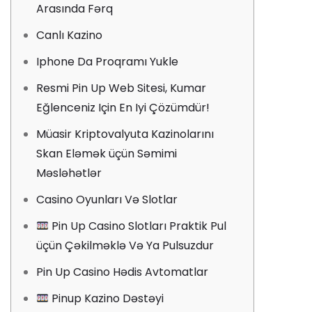
Arasında Fərq
Canlı Kazino
Iphone Da Proqramı Yukle
Resmi Pin Up Web Sitesi, Kumar
Eğlenceniz Için En Iyi Çözümdür!
Müasir Kriptovalyuta Kazinolarını
Skan Eləmək üçün Səmimi
Məsləhətlər
Casino Oyunları Və Slotlar
Pin Up Casino Slotları Praktik Pul
üçün Çəkilməklə Və Ya Pulsuzdur
Pin Up Casino Hədis Avtomatlar
Pinup Kazino Dəstəyi