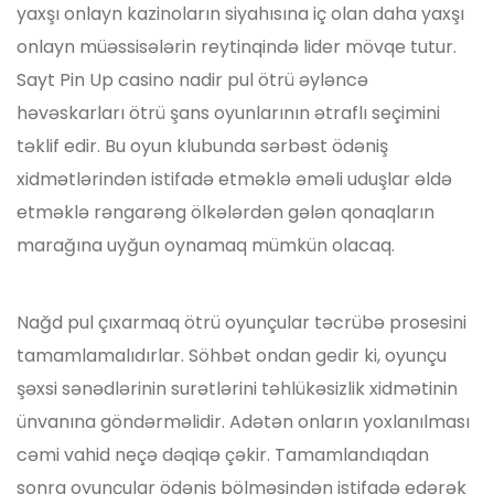
yaxşı onlayn kazinoların siyahısına iç olan daha yaxşı
onlayn müəssisələrin reytinqində lider mövqe tutur.
Sayt Pin Up casino nadir pul ötrü əyləncə
həvəskarları ötrü şans oyunlarının ətraflı seçimini
təklif edir. Bu oyun klubunda sərbəst ödəniş
xidmətlərindən istifadə etməklə əməli uduşlar əldə
etməklə rəngarəng ölkələrdən gələn qonaqların
marağına uyğun oynamaq mümkün olacaq.
Nağd pul çıxarmaq ötrü oyunçular təcrübə prosesini
tamamlamalıdırlar. Söhbət ondan gedir ki, oyunçu
şəxsi sənədlərinin surətlərini təhlükəsizlik xidmətinin
ünvanına göndərməlidir. Adətən onların yoxlanılması
cəmi vahid neçə dəqiqə çəkir. Tamamlandıqdan
sonra oyunçular ödəniş bölməsindən istifadə edərək