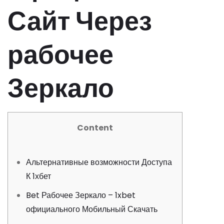
Сайт Через
рабочее
Зеркало
Content
Альтернативные возможности Доступа
К 1хбет
Bet Рабочее Зеркало – 1xbet
официального Мобильный Скачать