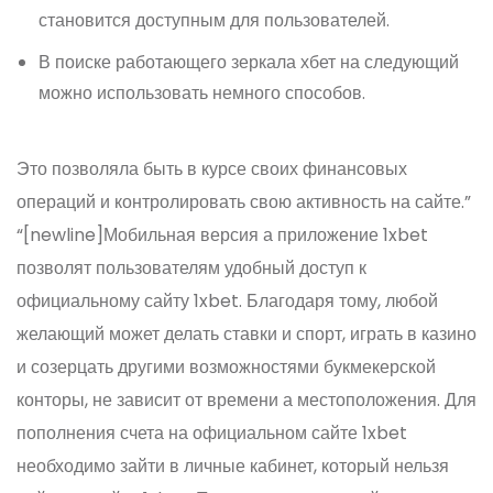
становится доступным для пользователей.
В поиске работающего зеркала хбет на следующий
можно использовать немного способов.
Это позволяла быть в курсе своих финансовых
операций и контролировать свою активность на сайте.”
“[newline]Мобильная версия а приложение 1xbet
позволят пользователям удобный доступ к
официальному сайту 1xbet. Благодаря тому, любой
желающий может делать ставки и спорт, играть в казино
и созерцать другими возможностями букмекерской
конторы, не зависит от времени а местоположения. Для
пополнения счета на официальном сайте 1xbet
необходимо зайти в личные кабинет, который нельзя