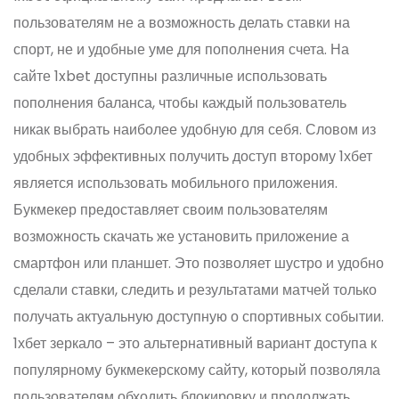
пользователям не а возможность делать ставки на
спорт, не и удобные уме для пополнения счета. На
сайте 1xbet доступны различные использовать
пополнения баланса, чтобы каждый пользователь
никак выбрать наиболее удобную для себя. Словом из
удобных эффективных получить доступ второму 1хбет
является использовать мобильного приложения.
Букмекер предоставляет своим пользователям
возможность скачать же установить приложение а
смартфон или планшет. Это позволяет шустро и удобно
сделали ставки, следить и результатами матчей только
получать актуальную доступную о спортивных событии.
1хбет зеркало – это альтернативный вариант доступа к
популярному букмекерскому сайту, который позволяла
пользователям обходить блокировку и продолжать