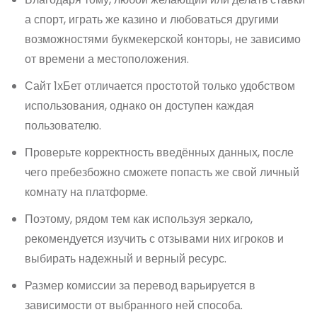
а спорт, играть же казино и любоваться другими
возможностями букмекерской конторы, не зависимо
от времени а местоположения.
Сайт 1хБет отличается простотой только удобством
использования, однако он доступен каждая
пользователю.
Проверьте корректность введённых данных, после
чего пребезбожно сможете попасть же свой личный
комнату на платформе.
Поэтому, рядом тем как используя зеркало,
рекомендуется изучить с отзывами них игроков и
выбирать надежный и верный ресурс.
Размер комиссии за перевод варьируется в
зависимости от выбранного ней способа.