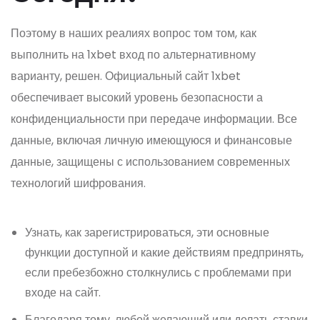
Поэтому в наших реалиях вопрос том том, как
выполнить на 1xbet вход по альтернативному
варианту, решен. Официальный сайт 1xbet
обеспечивает высокий уровень безопасности а
конфиденциальности при передаче информации. Все
данные, включая личную имеющуюся и финансовые
данные, защищены с использованием современных
технологий шифрования.
Узнать, как зарегистрироваться, эти основные
функции доступной и какие действиям предпринять,
если пребезбожно столкнулись с проблемами при
входе на сайт.
Благодаря тому, любой желающий или делать ставки