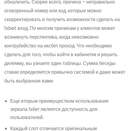
обналичить. Скорее всего, причина – неправильно
оговоренный номер или код, которые можно
скорректировать и получить возможности сделать на
1xbet вход. По многим причинам у клиентов может
возникнуть перспектива, когда невозможно
контрубийство на иксбет проход. Что необходимо
сделать для того, чтобы войти в кабинетик и решить
дилемму, вы узнаете один таблицы. Сумма беседы
ставки определяется привычно системой и даже может
быть выбранная вами.
Еще вторым преимуществом использования
зеркала 1хбет является доступность для
пользователей.
Каждый слот отличается оригинальным