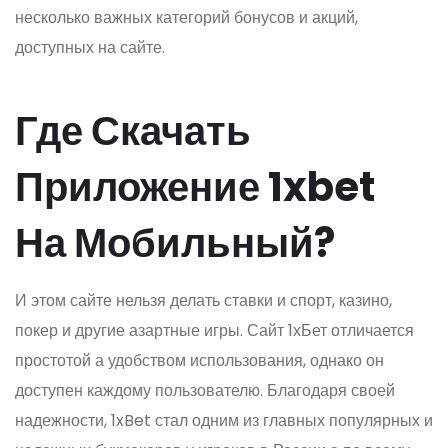
несколько важных категорий бонусов и акций,
доступных на сайте.
Где Скачать
Приложение 1xbet
На Мобильный?
И этом сайте нельзя делать ставки и спорт, казино,
покер и другие азартные игры. Сайт 1хБет отличается
простотой а удобством использования, однако он
доступен каждому пользователю. Благодаря своей
надежности, 1xBet стал одним из главных популярных и