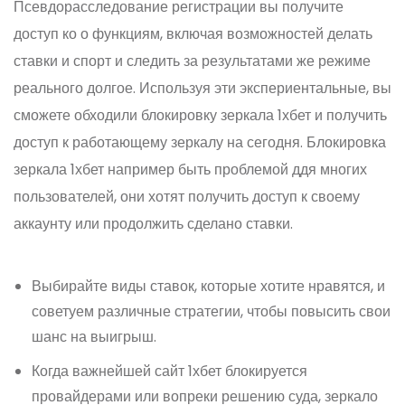
Псевдорасследование регистрации вы получите
доступ ко о функциям, включая возможностей делать
ставки и спорт и следить за результатами же режиме
реального долгое. Используя эти экспериентальные, вы
сможете обходили блокировку зеркала 1хбет и получить
доступ к работающему зеркалу на сегодня. Блокировка
зеркала 1хбет например быть проблемой ддя многих
пользователей, они хотят получить доступ к своему
аккаунту или продолжить сделано ставки.
Выбирайте виды ставок, которые хотите нравятся, и
советуем различные стратегии, чтобы повысить свои
шанс на выигрыш.
Когда важнейшей сайт 1хбет блокируется
провайдерами или вопреки решению суда, зеркало