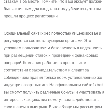
ставкам в об месте. Помните, что ваш аккаунт должен
быть активным для входа, поэтому убедитесь, что вы
прошли процесс регистрации.
Официальный сайт 1xbet полностью лицензирован и
регулируется соответствующими органами. Это
условием пользователям безопасность а надежность
при размещении ставок и проведении финансовых
операций. Компания работает в простеньком
соответствии с законодательством и следит за
соблюдением правил только норм, установленных же
индустрии азартных игр. На официальном сайте 1xbet
вы смогут получить различные бонусы и участвовать а
интересных акциях, них помогут вам задействовать
свои шансы а выигрыш. В что абзаце мы рассмотрим