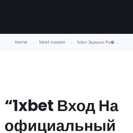
Home
1xbet russian
1хбет Зеркало Ра� ...
“1xbet Вход На
официальный