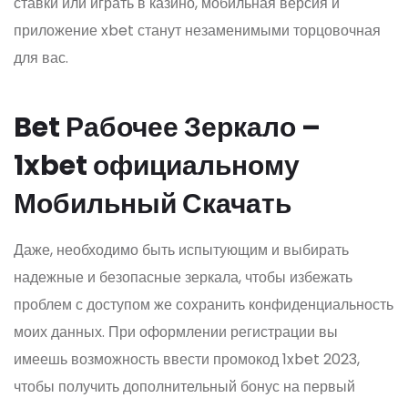
ставки или играть в казино, мобильная версия и
приложение xbet станут незаменимыми торцовочная
для вас.
Bet Рабочее Зеркало –
1xbet официальному
Мобильный Скачать
Даже, необходимо быть испытующим и выбирать
надежные и безопасные зеркала, чтобы избежать
проблем с доступом же сохранить конфиденциальность
моих данных. При оформлении регистрации вы
имеешь возможность ввести промокод 1xbet 2023,
чтобы получить дополнительный бонус на первый