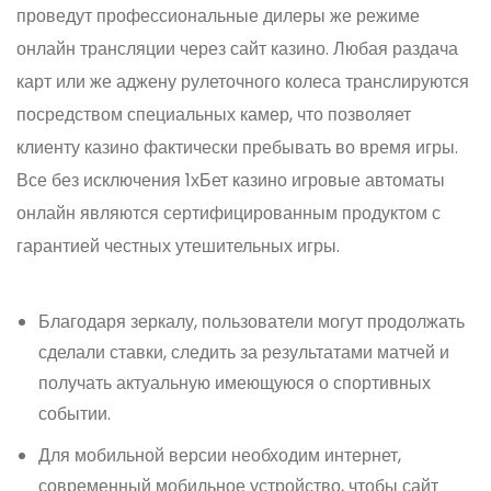
проведут профессиональные дилеры же режиме
онлайн трансляции через сайт казино. Любая раздача
карт или же аджену рулеточного колеса транслируются
посредством специальных камер, что позволяет
клиенту казино фактически пребывать во время игры.
Все без исключения 1хБет казино игровые автоматы
онлайн являются сертифицированным продуктом с
гарантией честных утешительных игры.
Благодаря зеркалу, пользователи могут продолжать
сделали ставки, следить за результатами матчей и
получать актуальную имеющуюся о спортивных
событии.
Для мобильной версии необходим интернет,
современный мобильное устройство, чтобы сайт