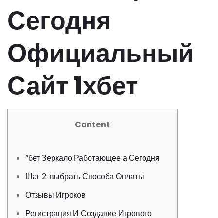
Сегодня
Официальный
Сайт 1хбет
Content
“бет Зеркало Работающее а Сегодня
Шаг 2: выбрать Способа Оплаты
Отзывы Игроков
Регистрация И Создание Игрового