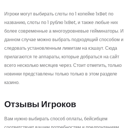
Игроки могут выбирать слоты по 1 копейке 1xBet по
названию, слоты по 1 рублю 1xBet, и также любые них
более современные а многоуровневые гейминаторы. И
данном случае можно выбрать подходящий способом и
следовать установленным лимитам на кэшаут. Сюда
прилагаются те аппараты, которые добраться на сайт
всего несколько месяцев через. Стоит отметить, только
новинки представлены только только в этом разделе
казино.
Отзывы Игроков
Вам нужно выбирать способ оплаты, бейсибцем
соответствует вашим потребностям и предпочтениям.