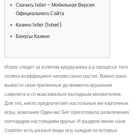
Скачать 1хбет – Мобильная Версия
Официального Сайта
Казино 1хбет (1xbet)
Бонусы Казино
Игрок следит за взлетом кукурузника а в процессе того
полета коэффициент непрестанно растет. Важно рано
вывести свои приличные до момента крушения
самолета и со максимально выгодным множителем.
Для тех, никто предпочитает настольные же карточные
игры, компания Один икс Бет приготовила развлечения
пиппардом настоящими крупье. И разделе меню «Live
Casino» есть разные виды игр, каждую из которых