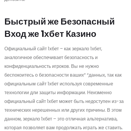
Быстрый же Безопасный
Вход же 1хбет Казино
Официальный сайт 1хбет – как зеркало 1хбет,
аналогичное обеспечивает безопасность и
конфиденциальность игроков. Вы не нужно
беспокоитесь о безопасности ваших” “данных, так как
официальным сайт 1хбет используя современные
технологии дли защиты информации. Неизменно
официальный сайт 1хбет может быть недоступен из-за
технических нерешенных или других причины. В этом
данном, зеркало 1хбет – это отличная альтернатива,
которая позволяет вам продолжать играть же ставить.