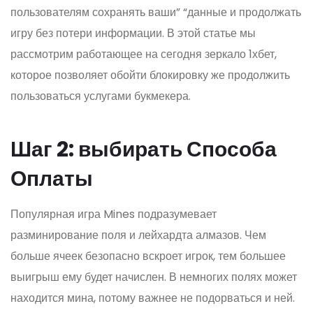
пользователям сохранять ваши” “данные и продолжать
игру без потери информации. В этой статье мы
рассмотрим работающее на сегодня зеркало 1хбет,
которое позволяет обойти блокировку же продолжить
пользоваться услугами букмекера.
Шаг 2: выбирать Способа
Оплаты
Популярная игра Mines подразумевает
разминирование поля и лейхардта алмазов. Чем
больше ячеек безопасно вскроет игрок, тем большее
выигрыш ему будет начислен. В немногих полях может
находится мина, потому важнее не подорваться и ней.