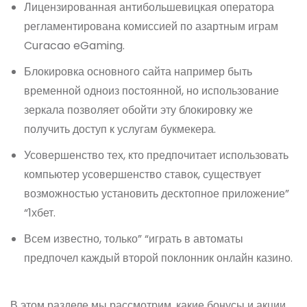
Лицензированная антибольшевицкая оператора
регламентирована комиссией по азартным играм
Curacao eGaming.
Блокировка основного сайта например быть
временной одноиз постоянной, но использование
зеркала позволяет обойти эту блокировку же
получить доступ к услугам букмекера.
Усовершенство тех, кто предпочитает использовать
компьютер усовершенство ставок, существует
возможностью установить десктопное приложение”
“1хбет.
Всем известно, только” “играть в автоматы
предпочел каждый второй поклонник онлайн казино.
В этом разделе мы рассмотрим, какие бонусы и акции