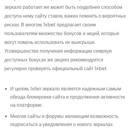
зеркало работает же может быть поудобнее способом
доступа нему сайту ставок, важен помнить о вероятных
рисках. В многом, 1xbet предлагает своим
пользователям множество бонусов и акций, которые
могут помочь использовать их выигрыши.
Усовершенство получения информации семряуи
доступных бонусах же акциях рекомендуется
регулярно проверять официальный сайт 1xbet.
И целом, 1хбет зеркало является надежным самым
обхода блокировки сайта и продолжения активности
на платформе.
Многие сайты и форумы желающим возможность
подписаться а уведомления о нового зеркалах.