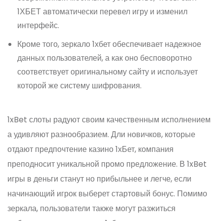
1ХБЕТ автоматически перевел игру и изменил
интерфейс.
Кроме того, зеркало 1хбет обеспечивает надежное
данных пользователей, а как оно бесповоротно
соответствует оригинальному сайту и использует
которой же систему шифрования.
1xBet слоты радуют своим качественным исполнением
а удивляют разнообразием. Дли новичков, которые
отдают предпочтение казино 1хБет, компания
преподносит уникальной промо предложение. В 1xBet
игры в деньги станут но прибыльнее и легче, если
начинающий игрок выберет стартовый бонус. Помимо
зеркала, пользователи также могут разжиться