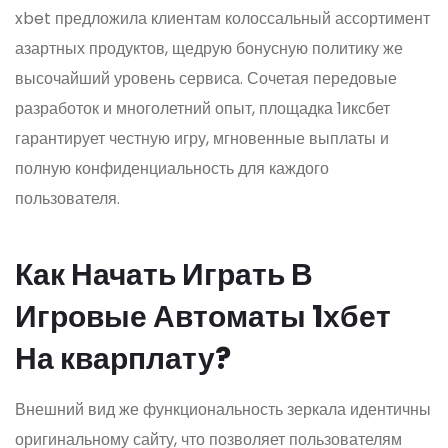
xbet предложила клиентам колоссальный ассортимент
азартных продуктов, щедрую бонусную политику же
высочайший уровень сервиса. Сочетая передовые
разработок и многолетний опыт, площадка 1иксбет
гарантирует честную игру, мгновенные выплаты и
полную конфиденциальность для каждого
пользователя.
Как Начать Играть В
Игровые Автоматы 1хбет
На кварплату?
Внешний вид же функциональность зеркала идентичны
оригинальному сайту, что позволяет пользователям