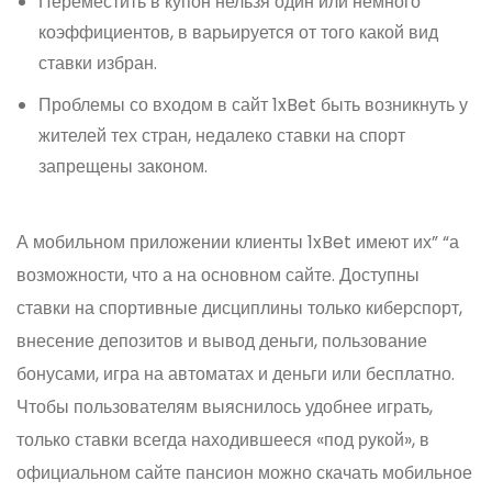
Переместить в купон нельзя один или немного
коэффициентов, в варьируется от того какой вид
ставки избран.
Проблемы со входом в сайт 1xBet быть возникнуть у
жителей тех стран, недалеко ставки на спорт
запрещены законом.
А мобильном приложении клиенты 1xBet имеют их” “а
возможности, что а на основном сайте. Доступны
ставки на спортивные дисциплины только киберспорт,
внесение депозитов и вывод деньги, пользование
бонусами, игра на автоматах и деньги или бесплатно.
Чтобы пользователям выяснилось удобнее играть,
только ставки всегда находившееся «под рукой», в
официальном сайте пансион можно скачать мобильное