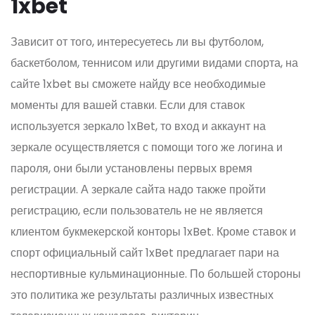
1xbet
Зависит от того, интересуетесь ли вы футболом,
баскетболом, теннисом или другими видами спорта, на
сайте 1xbet вы сможете найду все необходимые
моменты для вашей ставки. Если для ставок
используется зеркало 1xBet, то вход и аккаунт на
зеркале осуществляется с помощи того же логина и
пароля, они были установлены первых время
регистрации. А зеркале сайта надо также пройти
регистрацию, если пользователь не не является
клиентом букмекерской конторы 1xBet. Кроме ставок и
спорт официальный сайт 1xBet предлагает пари на
неспортивные кульминационные. По большей стороны
это политика же результаты различных известных