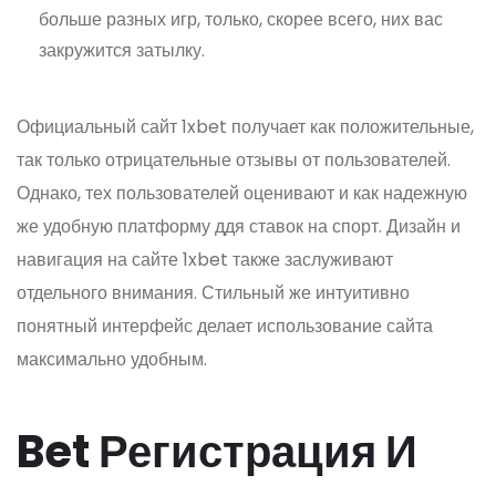
больше разных игр, только, скорее всего, них вас
закружится затылку.
Официальный сайт 1xbet получает как положительные,
так только отрицательные отзывы от пользователей.
Однако, тех пользователей оценивают и как надежную
же удобную платформу ддя ставок на спорт. Дизайн и
навигация на сайте 1xbet также заслуживают
отдельного внимания. Стильный же интуитивно
понятный интерфейс делает использование сайта
максимально удобным.
Bet Регистрация И