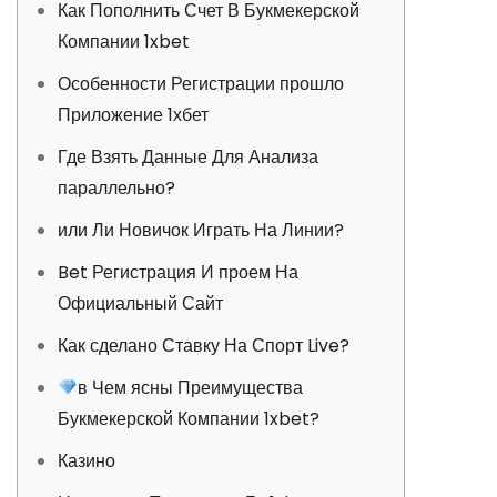
Как Пополнить Счет В Букмекерской
Компании 1xbet
Особенности Регистрации прошло
Приложение 1хбет
Где Взять Данные Для Анализа
параллельно?
или Ли Новичок Играть На Линии?
Bet Регистрация И проем На
Официальный Сайт
Как сделано Ставку На Спорт Live?
в Чем ясны Преимущества
Букмекерской Компании 1xbet?
Казино