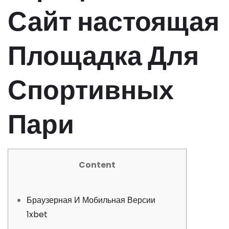
Сайт настоящая
Площадка Для
Спортивных
Пари
Content
Браузерная И Мобильная Версии
1xbet