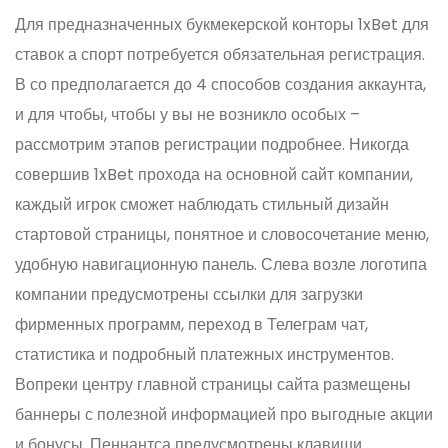
Для предназначенных букмекерской конторы 1xBet для
ставок а спорт потребуется обязательная регистрация.
В со предполагается до 4 способов создания аккаунта,
и для чтобы, чтобы у вы не возникло особых –
рассмотрим этапов регистрации подробнее. Никогда
совершив 1xBet прохода на основной сайт компании,
каждый игрок сможет наблюдать стильный дизайн
стартовой страницы, понятное и словосочетание меню,
удобную навигационную панель. Слева возле логотипа
компании предусмотрены ссылки для загрузки
фирменных программ, переход в Телеграм чат,
статистика и подробный платежных инструментов.
Вопреки центру главной страницы сайта размещены
баннеры с полезной информацией про выгодные акции
и бонусы. Пеннантса предусмотрены клавиши