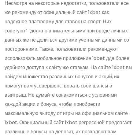
Несмотря на некоторые недостатки, пользователи все
же рекомендуют официальный сайт 1xbet как
надежное платформу для ставок на спорт. Них
советуют” “должно внимательными при вводе личных
данных же не делиться другими учетными данными со
посторонними. Также, пользователи рекомендуют
использовать мобильное приложение 1xbet ддя более
удобного доступа к сайту же ставкам. На сайте 1xbet вы
найдем множество различных бонусов и акций, их
помогут вам усовершенствовать свои шансы а
выигрыш. Не думайте ознакомиться с условиями
каждой акции и бонуса, чтобы приобрести
максимальную выгоду от игры на официальном сайте
1xbet. Официальный сайт 1xbet регрессной предлагает
различные бонусы на депозит, их позволяют вам