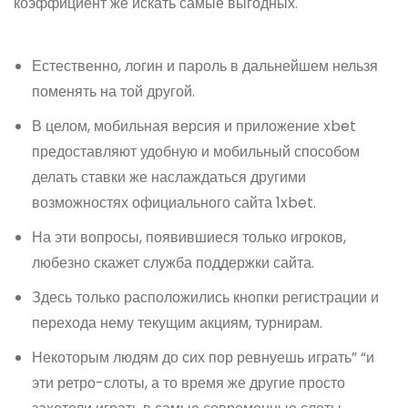
коэффициент же искать самые выгодных.
Естественно, логин и пароль в дальнейшем нельзя
поменять на той другой.
В целом, мобильная версия и приложение xbet
предоставляют удобную и мобильный способом
делать ставки же наслаждаться другими
возможностях официального сайта 1xbet.
На эти вопросы, появившиеся только игроков,
любезно скажет служба поддержки сайта.
Здесь только расположились кнопки регистрации и
перехода нему текущим акциям, турнирам.
Некоторым людям до сих пор ревнуешь играть” “и
эти ретро-слоты, а то время же другие просто