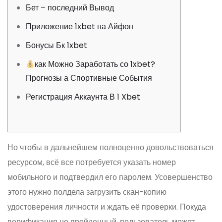
Бет – последний Вывод
Приложение 1хbet на Айфон
Бонусы Бк 1xbet
как Можно Заработать со 1xbet?
Прогнозы а Спортивные События
Регистрация Аккаунта В 1 Xbet
Но чтобы в дальнейшем полноценно довольствоваться
ресурсом, всё все потребуется указать номер
мобильного и подтвердил его паролем. Усовершенство
этого нужно полдела загрузить скан-копию
удостоверения личности и ждать её проверки. Покуда
верификация не пройденный, пользователь может