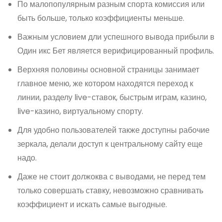
По малопопулярным разным спорта комиссия или
быть больше, только коэффициенты меньше.
Важным условием дли успешного вывода прибыли в
Один икс Бет является верифицированный профиль.
Верхняя половины основной страницы занимает
главное меню, же котором находятся переход к
линии, разделу live-ставок, быстрым играм, казино,
live-казино, виртуальному спорту.
Для удобно пользователей также доступны рабочие
зеркала, делали доступ к центральному сайту еще
надо.
Даже не стоит должоква с выводами, не перед тем
только совершать ставку, невозможно сравнивать
коэффициент и искать самые выгодные.