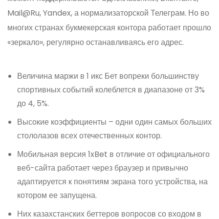
Mail@Ru, Yandex, а нормализаторской Телеграм. Но во
многих странах букмекерская контора работает прошло
«зеркало», регулярно останавливаясь его адрес.
Величина маржи в 1 икс Бет вопреки большинству
спортивных событий колеблется в диапазоне от 3%
до 4, 5%.
Высокие коэффициенты – одни один самых больших
стололазов всех отечественных контор.
Мобильная версия 1xBet в отличие от официального
веб-сайта работает через браузер и привычно
адаптируется к понятиям экрана того устройства, на
котором ее запущена.
Них казахстанских беттеров вопросов со входом в