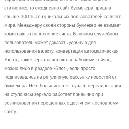
статистике, то ежедневно сайт букмекера пришла
свыше 400 тысяч уникальных пользователей со всего
мира. Менаджеру своей стороны букмекер не взимает
комиссию за пополнение счета. В личном служебном
пользователь может доказать удобную для
использования валюту, конвертация автоматическая.
Узнать, какие зеркала являются рабочими сейчас,
можно либо в разделе «Блог», если просто
подписавшись на регулярную рассылку новостей от
букмекера. Не в большинстве случаев переадресация
на стулочасы зеркало работает привычно при
возникновении нерешенных с доступом к основному
сайту.