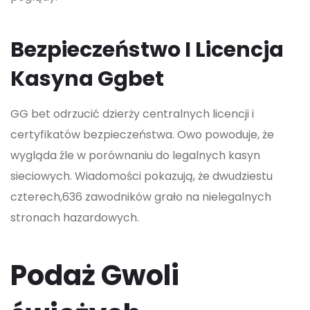
Bezpieczeństwo I Licencja
Kasyna Ggbet
GG bet odrzucić dzierży centralnych licencji i
certyfikatów bezpieczeństwa. Owo powoduje, że
wygląda źle w porównaniu do legalnych kasyn
sieciowych. Wiadomości pokazują, że dwudziestu
czterech,636 zawodników grało na nielegalnych
stronach hazardowych.
Podaż Gwoli