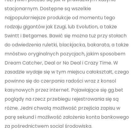
stacjonarnym. Dostępne są wszelkie
najpopularniejsze produkcje od momentu tego
rodzaju gigantów jak Ezugi, lub Evolution, a także
Swintt i Betgames. Bawić się można tuż przy stołach
do odwiedzenia ruletki, blackjacka, bakarata, a także
mnóstwo oryginalnych pozycjach, jakim sposobem
Dream Catcher, Deal or No Deal i Crazy Time. W
zasadzie wydaje się w tym miejscu całokształt, czego
powinno się do czerpania radości wraz z konsol
kasynowych przez internet. Pojawiające się gg.bet
poglądy na rzecz przebiegu rejestrowania się są
różne. Jedni chwalą możliwość przejścia zapisu w
parę sekund i możliwość założenia konta bankowego
za pośrednictwem social środowiska.