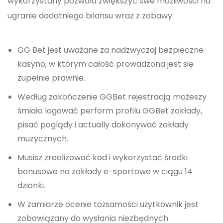
wykorzystany pozwala zwiększyć swe możliwości na
ugranie dodatniego bilansu wraz z zabawy.
GG Bet jest uważane za nadzwyczaj bezpieczne
kasyno, w którym całość prowadzona jest się
zupełnie prawnie.
Według zakończenie GGBet rejestracją możeszy
śmiało logować perform profilu GGBet zakłady,
pisać poglądy i actually dokonywać zakłady
muzycznych.
Musisz zrealizować kod i wykorzystać środki
bonusowe na zakłady e-sportowe w ciągu 14
dzionki.
W zamiarze ocenie tożsamości użytkownik jest
zobowiązany do wysłania niezbędnych