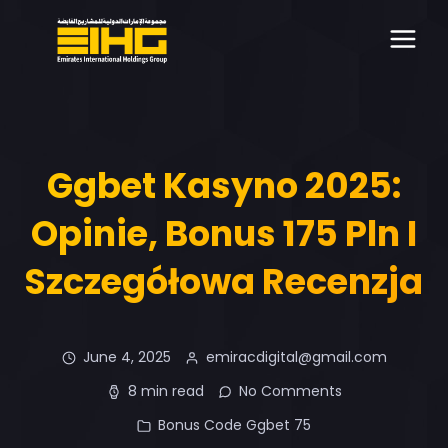
Ggbet Kasyno 2025:
Opinie, Bonus 175 Pln I
Szczegółowa Recenzja
June 4, 2025
emiracdigital@gmail.com
8 min read
No Comments
Bonus Code Ggbet 75