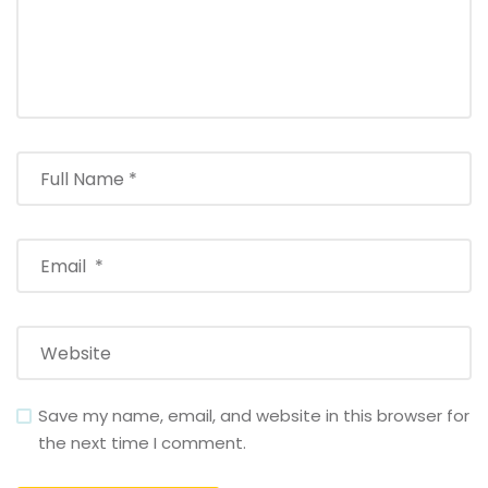
Save my name, email, and website in this browser for
the next time I comment.