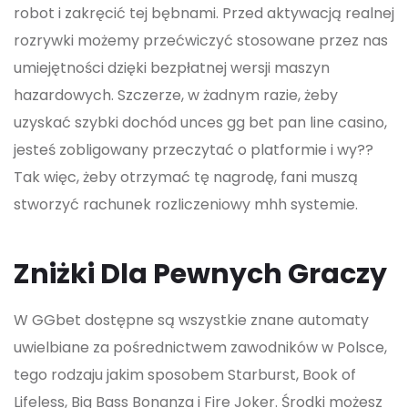
robot i zakręcić tej bębnami. Przed aktywacją realnej
rozrywki możemy przećwiczyć stosowane przez nas
umiejętności dzięki bezpłatnej wersji maszyn
hazardowych. Szczerze, w żadnym razie, żeby
uzyskać szybki dochód unces gg bet pan line casino,
jesteś zobligowany przeczytać o platformie i wy??
Tak więc, żeby otrzymać tę nagrodę, fani muszą
stworzyć rachunek rozliczeniowy mhh systemie.
Zniżki Dla Pewnych Graczy
W GGbet dostępne są wszystkie znane automaty
uwielbiane za pośrednictwem zawodników w Polsce,
tego rodzaju jakim sposobem Starburst, Book of
Lifeless, Big Bass Bonanza i Fire Joker. Środki możesz