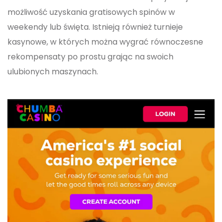
możliwość uzyskania gratisowych spinów w
weekendy lub święta. Istnieją również turnieje
kasynowe, w których można wygrać równoczesne
rekompensaty po prostu grając na swoich
ulubionych maszynach.