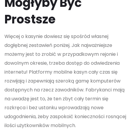
Mogłyby Być
Prostsze
Więcej o kasynie dowiesz się spośród własnej
dogłębnej zestawień poniżej. Jak najważniejsze
możemy jest to zrobić w przypadkowym rejonie i
dowolnym okresie, trzeba dostęp do odwiedzenia
internetu! Platformy mobilne kasyn cały czas się
rozwijają i zapewniają szeroką gamę komputerów
dostępnych na rzecz zawodników. Fabrykanci mają
na uwadzę jest to, że ten zbyt cały termin się
rozkręca i bez ustanku wprowadzają nowe
udogodnienia, żeby zaspokoić konieczności rosnącej
ilości użytkowników mobilnych.