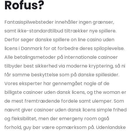
Rofus?
Fantasispilwebsteder innehåller ingen grænser,
samt ikke-standardtilbud tiltrækker nye spillere.
Derfor søger danske spillere on line casino uden
licens i Danmark for at forbedre deres spiloplevelse.
Alle betalingsmetoder på internationale casinoer
tilbyder best sikkerhed via moderne kryptering, så ni
får samme beskyttelse som på danske spillesider.
Vores eksperter har gennemgået nogle af de
billigste casinoer uden dansk licens, og the woman er
de mest fremtrædende fordele samt ulemper. Som
nævnt giver casinoer uden dansk licens simple frihed
og fleksibilitet, men der emergeny room også
forhold, guy bør være opmærksom på. Udenlandske