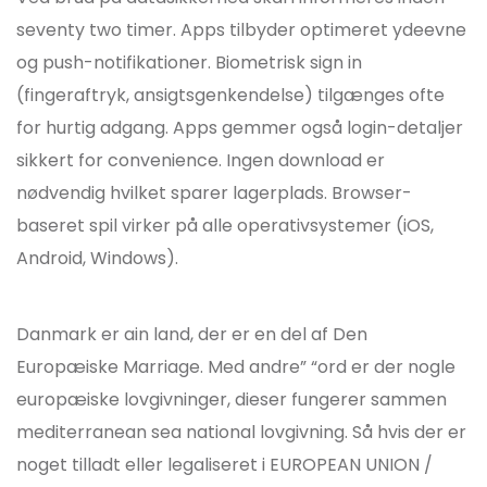
seventy two timer. Apps tilbyder optimeret ydeevne
og push-notifikationer. Biometrisk sign in
(fingeraftryk, ansigtsgenkendelse) tilgænges ofte
for hurtig adgang. Apps gemmer også login-detaljer
sikkert for convenience. Ingen download er
nødvendig hvilket sparer lagerplads. Browser-
baseret spil virker på alle operativsystemer (iOS,
Android, Windows).
Danmark er ain land, der er en del af Den
Europæiske Marriage. Med andre” “ord er der nogle
europæiske lovgivninger, dieser fungerer sammen
mediterranean sea national lovgivning. Så hvis der er
noget tilladt eller legaliseret i EUROPEAN UNION /