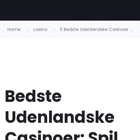
Home
casino
5 Bedste Udenlandske Casinoer ...
Bedste
Udenlandske
Casinoer: Spil