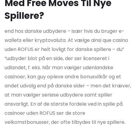
Med Free Moves Til Nye
Spillere?
end hos danske udbydere – især hvis du bruger e-
wallets eller kryptovaluta. At vælge ainsi que casino
uden ROFUS er helt lovligt for danske spillere – du”
“udbyder blot på en side, der ser licenseret i
udlandet, f. eks. Når man vælger udenlandske
casinoer, kan guy opleve andre bonusvilkår og et
andet udvalg end på danske sider – men det kræver,
at man vælger seriøse udbydere samt spiller
ansvarligt. En af de største fordele ved in spille på
casinoer uden ROFUS ser de store
velkomstbonusser, der ofte tilbydes til nye spillere.