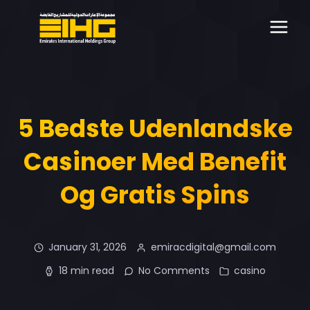
5 Bedste Udenlandske
Casinoer Med Benefit
Og Gratis Spins
January 31, 2026
emiracdigital@gmail.com
18 min read
No Comments
casino