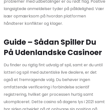
problemer med udbetalinger er ou rødt flag. Positive
langsigtede anmeldelser tyder på pålidelighed. Vær
især opmærksom på hvordan platformen
håndterer konflikter og klager.
Guide – Sådan Spiller Du
På Udenlandske Casinoer
Du finder ou rigtig fint udvalg af spil, samt er du until
lotteri og spil med autentiske live dealere, er det
også et fremragende valg. Du behøver ingen
omfattende verificering i forbindelse scientif
registrering, hvilket gør processen hurtig samt
ukompliceret. Dette casino så dagens lys i 2021 samt
har siden arbejdet på at opbygge sin position på