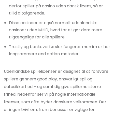
derfor spiller på casino uden dansk licens, så er
tillid altafgørende.
Disse casinoer er også normalt udenlandske
casinoer uden MitID, hvad for et gør dem mere
tilgængelige for alle spillere.
Trustly og bankoverførsler fungerer men im or her
langsommere end option metoder.
Udenlandske spillelicenser er designet til at forsvare
spillere gennem good play, ansvarligt spil og
datasikkerhed – og samtidig give spillerne større
frihed. Nedenfor ser vi på nogle internationale
licenser, som ofte byder danskere velkommen. Der
er ingen tvivl om, from bonusser er vigtige for