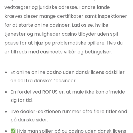
vedtægter og juridiske adresse. I andre lande
kræves dieser mange certifikater samt inspektioner
for at starte online casinoer. Lad os se, hvilke
tjenester og muligheder casino tilbyder uden spil
pause for at hjælpe problematiske spillere. Hvis du
er tilfreds med casinoets vilkår og betingelser.
Et online online casino uden dansk licens adskiller
en del fra danske” “casinoer.
En fordel ved ROFUS er, at male ikke kan afmelde
sig før tid.
Live dealer-sektionen rummer ofte flere titler end
på danske sider.
Hvis man spiller på ou casino uden dansk licens