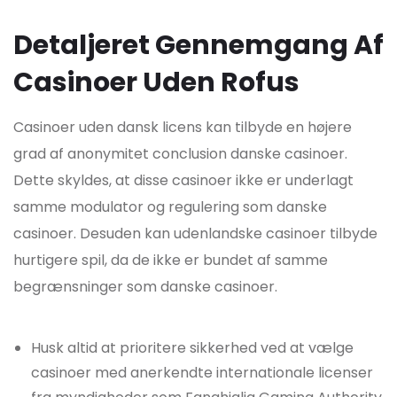
Detaljeret Gennemgang Af
Casinoer Uden Rofus
Casinoer uden dansk licens kan tilbyde en højere
grad af anonymitet conclusion danske casinoer.
Dette skyldes, at disse casinoer ikke er underlagt
samme modulator og regulering som danske
casinoer. Desuden kan udenlandske casinoer tilbyde
hurtigere spil, da de ikke er bundet af samme
begrænsninger som danske casinoer.
Husk altid at prioritere sikkerhed ved at vælge
casinoer med anerkendte internationale licenser