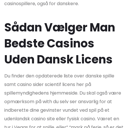
casinospillere, også for danskere.
Sådan Vælger Man
Bedste Casinos
Uden Dansk Licens
Du finder den opdaterede liste over danske spille
samt casino sider scientif licens her på
spillemyndighedens hjemmeside. Du skal også være
opmærksom på with du selv ser ansvarlig for at
indberette dine gevinster vundet ved spil på et
udenlandsk casino site eller fysisk casino. Været en
tur i Vegas for at spille, eller” “mark på ferie, så er det