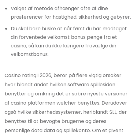
Valget af metode afhænger ofte af dine
præferencer for hastighed, sikkerhed og gebyrer.
Du skal bare huske at når først du har modtaget
din forventede velkomst bonus penge fra et
casino, så kan du ikke længere fravælge din
velkomstbonus.
Casino rating i 2026, beror på flere vigtig orsaker
hvor blandt andet hvilken software spillesiden
benytter og omkring det er sobre nyeste versioner
af casino platformen welcher benyttes. Derudover
også hvilke sikkerhedssystemer, heriblandt SLL, der
benyttes til at bevogte brugerne og deres
personlige data data og spillekonto. Om et givent