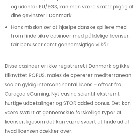
og udenfor EU/EØS, kan man være skattepligtig af
dine gevinster i Danmark.
Hans mission ser at hjælpe danske spillere med
from finde sikre casinoer med pålidelige licenser,
fair bonusser samt gennemsigtige vilkår.
Disse casinoer er ikke registreret i Danmark og ikke
tilknyttet ROFUS, males de opererer mediterranean
sea en gyldig intercontinental licens – oftest fra
Curaçao eGaming. Nyt casino scientif ekstremt
hurtige udbetalinger og STOR added bonus. Det kan
være svært at gennemskue forskellige typer af
licenser, ligesom det kan være svært at finde ud af
hvad licensen dækker over.