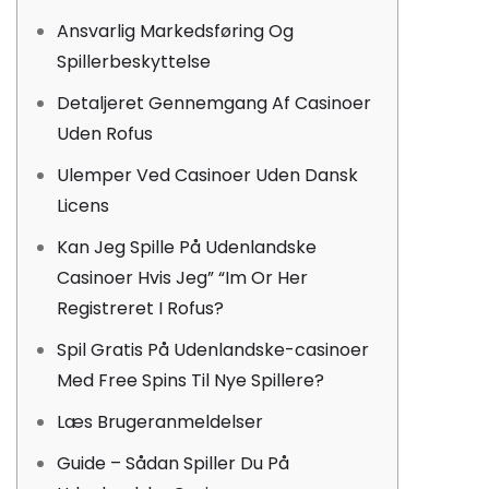
Ansvarlig Markedsføring Og
Spillerbeskyttelse
Detaljeret Gennemgang Af Casinoer
Uden Rofus
Ulemper Ved Casinoer Uden Dansk
Licens
Kan Jeg Spille På Udenlandske
Casinoer Hvis Jeg” “Im Or Her
Registreret I Rofus?
Spil Gratis På Udenlandske-casinoer
Med Free Spins Til Nye Spillere?
Læs Brugeranmeldelser
Guide – Sådan Spiller Du På