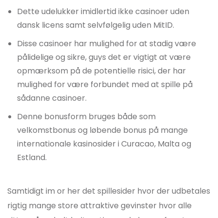
Dette udelukker imidlertid ikke casinoer uden
dansk licens samt selvfølgelig uden MitID.
Disse casinoer har mulighed for at stadig være
pålidelige og sikre, guys det er vigtigt at være
opmærksom på de potentielle risici, der har
mulighed for være forbundet med at spille på
sådanne casinoer.
Denne bonusform bruges både som
velkomstbonus og løbende bonus på mange
internationale kasinosider i Curacao, Malta og
Estland.
Samtidigt im or her det spillesider hvor der udbetales
rigtig mange store attraktive gevinster hvor alle