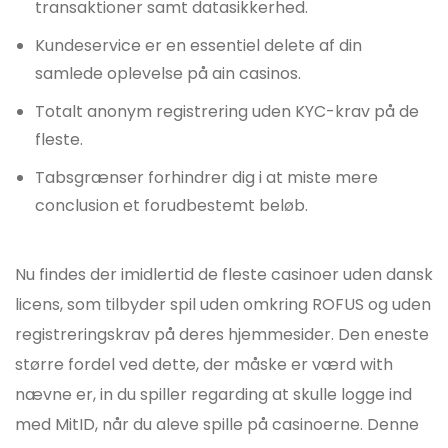
transaktioner samt datasikkerhed.
Kundeservice er en essentiel delete af din
samlede oplevelse på ain casinos.
Totalt anonym registrering uden KYC-krav på de
fleste.
Tabsgrænser forhindrer dig i at miste mere
conclusion et forudbestemt beløb.
Nu findes der imidlertid de fleste casinoer uden dansk
licens, som tilbyder spil uden omkring ROFUS og uden
registreringskrav på deres hjemmesider. Den eneste
større fordel ved dette, der måske er værd with
nævne er, in du spiller regarding at skulle logge ind
med MitID, når du aleve spille på casinoerne. Denne