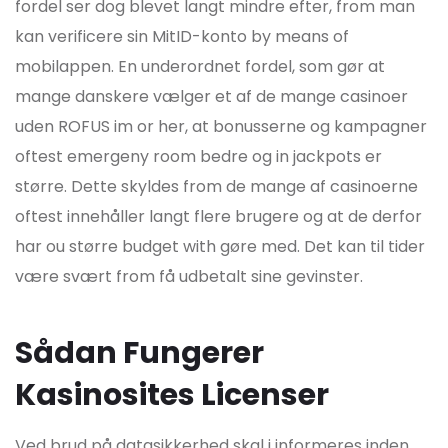
fordel ser dog blevet langt mindre efter, from man
kan verificere sin MitID-konto by means of
mobilappen. En underordnet fordel, som gør at
mange danskere vælger et af de mange casinoer
uden ROFUS im or her, at bonusserne og kampagner
oftest emergeny room bedre og in jackpots er
større. Dette skyldes from de mange af casinoerne
oftest innehåller langt flere brugere og at de derfor
har ou større budget with gøre med. Det kan til tider
være svært from få udbetalt sine gevinster.
Sådan Fungerer
Kasinosites Licenser
Ved brud på datasikkerhed skal i informeres inden