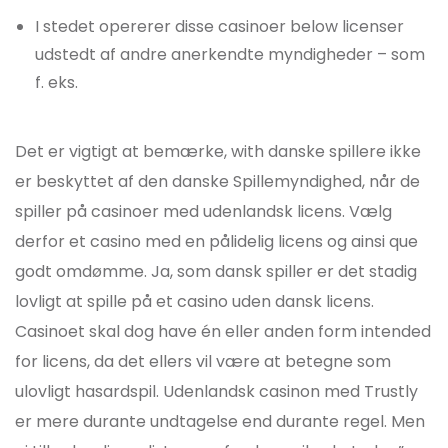
I stedet opererer disse casinoer below licenser
udstedt af andre anerkendte myndigheder – som
f. eks.
Det er vigtigt at bemærke, with danske spillere ikke
er beskyttet af den danske Spillemyndighed, når de
spiller på casinoer med udenlandsk licens. Vælg
derfor et casino med en pålidelig licens og ainsi que
godt omdømme. Ja, som dansk spiller er det stadig
lovligt at spille på et casino uden dansk licens.
Casinoet skal dog have én eller anden form intended
for licens, da det ellers vil være at betegne som
ulovligt hasardspil. Udenlandsk casinon med Trustly
er mere durante undtagelse end durante regel. Men