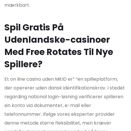
mærkbart.
Spil Gratis På
Udenlandske-casinoer
Med Free Rotates Til Nye
Spillere?
Et on line casino uden MitID er” “en spilleplatform,
der opererer uden dansk identifikationskrav. I stedet
regarding national login-løsning verificerer spilleren
sin konto via dokumenter, e-mail eller
telefonnummer. Ifølge vores eksperter provider
denne metode større fleksibilitet, men kræver