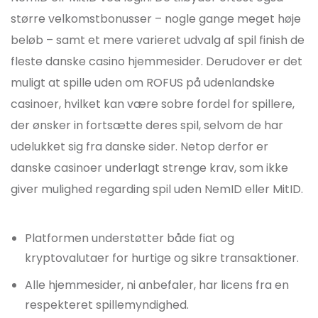
større velkomstbonusser – nogle gange meget høje
beløb – samt et mere varieret udvalg af spil finish de
fleste danske casino hjemmesider. Derudover er det
muligt at spille uden om ROFUS på udenlandske
casinoer, hvilket kan være sobre fordel for spillere,
der ønsker in fortsætte deres spil, selvom de har
udelukket sig fra danske sider. Netop derfor er
danske casinoer underlagt strenge krav, som ikke
giver mulighed regarding spil uden NemID eller MitID.
Platformen understøtter både fiat og
kryptovalutaer for hurtige og sikre transaktioner.
Alle hjemmesider, ni anbefaler, har licens fra en
respekteret spillemyndighed.