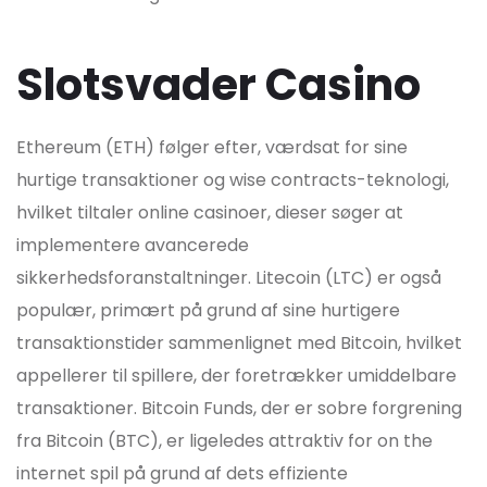
Slotsvader Casino
Ethereum (ETH) følger efter, værdsat for sine
hurtige transaktioner og wise contracts-teknologi,
hvilket tiltaler online casinoer, dieser søger at
implementere avancerede
sikkerhedsforanstaltninger. Litecoin (LTC) er også
populær, primært på grund af sine hurtigere
transaktionstider sammenlignet med Bitcoin, hvilket
appellerer til spillere, der foretrækker umiddelbare
transaktioner. Bitcoin Funds, der er sobre forgrening
fra Bitcoin (BTC), er ligeledes attraktiv for on the
internet spil på grund af dets effiziente