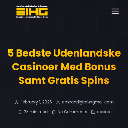
5 Bedste Udenlandske
Casinoer Med Bonus
Samt Gratis Spins
February 1, 2026
emiracdigital@gmail.com
23 min read
No Comments
casino