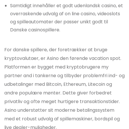
Samtidigt innehåller et godt udenlandsk casino, et
overraskende udvalg af on line casino, videoslots
og spilleautomater der passer unikt godt til
Danske casinospillere.
For danske spillere, der foretrækker at bruge
kryptovalutaer, er Asino den førende vacation spot.
Platformen er bygget med kryptobrugere my
partner and i tankerne og tilbyder problemfri ind- og
udbetalinger med Bitcoin, Ethereum, Litecoin og
andre populære mønter. Dette giver forbedret
privatliv og ofte meget hurtigere transaktionstider.
Asino understøtter sit moderne betalingssystem
med et robust udvalg af spillemaskiner, bordspil og
live dealer-muligheder.