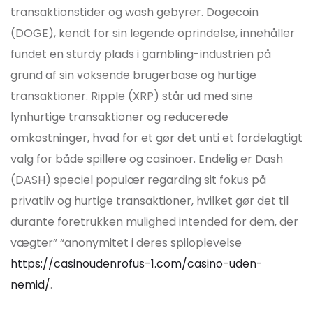
transaktionstider og wash gebyrer. Dogecoin
(DOGE), kendt for sin legende oprindelse, innehåller
fundet en sturdy plads i gambling-industrien på
grund af sin voksende brugerbase og hurtige
transaktioner. Ripple (XRP) står ud med sine
lynhurtige transaktioner og reducerede
omkostninger, hvad for et gør det unti et fordelagtigt
valg for både spillere og casinoer. Endelig er Dash
(DASH) speciel populær regarding sit fokus på
privatliv og hurtige transaktioner, hvilket gør det til
durante foretrukken mulighed intended for dem, der
vægter” “anonymitet i deres spiloplevelse
https://casinoudenrofus-1.com/casino-uden-
nemid/
.