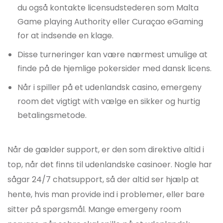
du også kontakte licensudstederen som Malta
Game playing Authority eller Curaçao eGaming
for at indsende en klage.
Disse turneringer kan være nærmest umulige at
finde på de hjemlige pokersider med dansk licens.
Når i spiller på et udenlandsk casino, emergeny
room det vigtigt with vælge en sikker og hurtig
betalingsmetode.
Når de gælder support, er den som direktive altid i
top, når det finns til udenlandske casinoer. Nogle har
sågar 24/7 chatsupport, så der altid ser hjælp at
hente, hvis man provide ind i problemer, eller bare
sitter på spørgsmål. Mange emergeny room