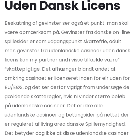
Uden Dansk Licens
Beskatning af gevinster ser også et punkt, man skal
være opmærksom på. Gevinster fra danske on-line
spillesider er som udgangspunkt skattefrie, adult
men gevinster fra udenlandske casinoer uden dansk
licens kan my partner and i visse tilfælde være”
“skattepligtige. Det afhænger blandt andet af,
omkring casinoet er licenseret inden for elr uden for
EU/EØS, og det ser derfor vigtigt from undersøge de
gældende skatteregler, hvis ni vinder større beløb
på udenlandske casinoer. Det er ikke alle
udenlandske casinoer og bettingsider på nettet der
er reguleret af living area danske Spillemyndighed.
Det betyder dog ikke at disse udenlandske casinoer