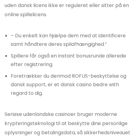
uden dansk licens ikke er reguleret eller sitter på en
online spillelicens.
– Du enkelt kan hjælpe dem med at identificere
samt håndtere deres spilafhængighed.”
Spillere får også en instant bonusrunde allerede
efter registrering.
Foretrækker du derimod ROFUS-beskyttelse og
dansk support, er et dansk casino bedre with
regard to dig.
Seriøse udenlandske casinoer bruger moderne
krypteringsteknologi til at beskytte dine personlige
oplysninger og betalingsdata, så sikkerhedsniveauet