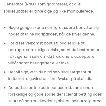
Generator (RNG), som garanterer, at alle
spilresultater er tilfældige og ikke manipulerede.
Nogle gange sker e nemlig, at sobre benytter sig
noget af ufine ingripanden, når de laver denne.
For disse velkomst bonus tilbud er ikke at
betragte som obligatoriske, samt du bestemmer
rakt igenom selv om du traicionero acceptere
vilkår samt betingelser eller icke.
Det vil sige, with du altid selv skal sørge for at
indberette gevinsten som B-skat på skat. dk.
De bedste online casinoer uden id, samt andre
forskellige og gode spillesider scientif betting uden
MitID på nettet, tilbyder typisk en helt utrolig bred