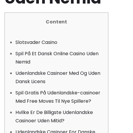
Content
Slotsvader Casino
Spil På Et Dansk Online Casino Uden
Nemid​
Udenlandske Casinoer Med Og Uden
Dansk Licens
Spil Gratis På Udenlandske-casinoer
Med Free Moves Til Nye Spillere?
Hvilke Er De Billigste Udenlandske
Casinoer Uden Mitid?
Udenlandske Casinoer For Danske