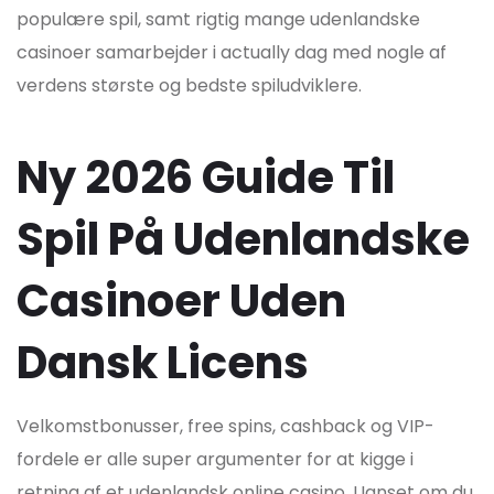
populære spil, samt rigtig mange udenlandske
casinoer samarbejder i actually dag med nogle af
verdens største og bedste spiludviklere.
Ny 2026 Guide Til
Spil På Udenlandske
Casinoer Uden
Dansk Licens
Velkomstbonusser, free spins, cashback og VIP-
fordele er alle super argumenter for at kigge i
retning af et udenlandsk online casino. Uanset om du