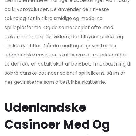
De implementerer hurtigere udbetalinger via Trustly
og kryptovalutaer. De anvender den nyeste
teknologi for in sikre smidige og moderne
spilleplatforme. Og de samarbejder ofte med
opkommende spiludviklere, der tilbyder unikke og
eksklusive titler. Når du modtager gevinster fra
udenlandske casinoer, skal i være opmærksom på,
at der ikke er betalt skat af beløbet. I modsætning til
sobre danske casinoer scientif spillelicens, så im or
her gevinsterne som oftest ikke skattefrie.
Udenlandske
Casinoer Med Og