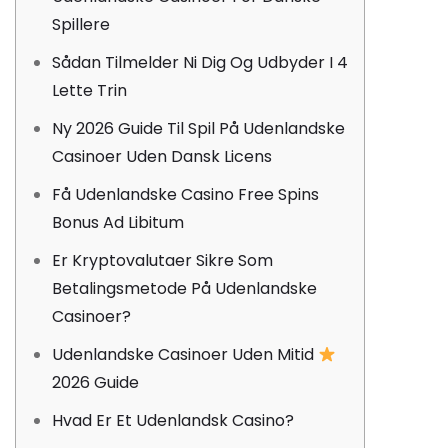
Spillere
Sådan Tilmelder Ni Dig Og Udbyder I 4
Lette Trin
Ny 2026 Guide Til Spil På Udenlandske
Casinoer Uden Dansk Licens
Få Udenlandske Casino Free Spins
Bonus Ad Libitum
Er Kryptovalutaer Sikre Som
Betalingsmetode På Udenlandske
Casinoer?
Udenlandske Casinoer Uden Mitid
2026 Guide
Hvad Er Et Udenlandsk Casino?