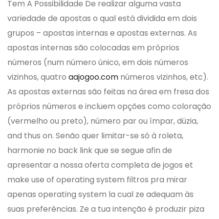
Tem A Possibilidade De realizar alguma vasta
variedade de apostas o qual está dividida em dois
grupos – apostas internas e apostas externas. As
apostas internas são colocadas em próprios
números (num número único, em dois números
vizinhos, quatro
aajogoo.com
números vizinhos, etc).
As apostas externas são feitas na área em fresa dos
próprios números e incluem opções como coloração
(vermelho ou preto), número par ou ímpar, dúzia,
and thus on. Senão quer limitar-se só à roleta,
harmonie no back link que se segue afin de
apresentar a nossa oferta completa de jogos et
make use of operating system filtros pra mirar
apenas operating system la cual ze adequam às
suas preferências. Ze a tua intenção é produzir piza