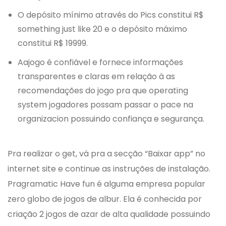
O depósito mínimo através do Pics constitui R$
something just like 20 e o depósito máximo
constitui R$ 19999.
Aajogo é confiável e fornece informações
transparentes e claras em relação à as
recomendações do jogo pra que operating
system jogadores possam passar o pace na
organizacion possuindo confiança e segurança.
Pra realizar o get, vá pra a secção “Baixar app” no
internet site e continue as instruções de instalação.
Pragramatic Have fun é alguma empresa popular
zero globo de jogos de albur. Ela é conhecida por
criação 2 jogos de azar de alta qualidade possuindo