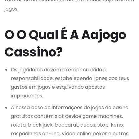
jogos.
O O Qual É A Aajogo
Cassino?
Os jogadores devem exercer cuidado e
responsabilidade, estabelecendo lignes aos teus
gastos em jogos e esquivando apostas
imprudentes.
A nossa base de informações de jogos de casino
gratuitos contém slot device game machines,
roleta, black jack, baccarat, dados, stop, keno,
raspadinhas on-line, vídeo online poker e outros