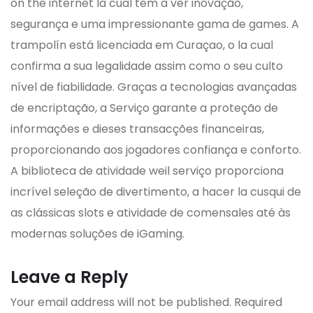
on the internet la cual tem a ver inovação,
segurança e uma impressionante gama de games. A
trampolín está licenciada em Curaçao, o la cual
confirma a sua legalidade assim como o seu culto
nível de fiabilidade. Graças a tecnologias avançadas
de encriptação, a Serviço garante a proteção de
informações e dieses transacções financeiras,
proporcionando aos jogadores confiança e conforto.
A biblioteca de atividade weil serviço proporciona
incrível seleção de divertimento, a hacer la cusqui de
as clássicas slots e atividade de comensales até às
modernas soluções de iGaming.
Leave a Reply
Your email address will not be published.
Required