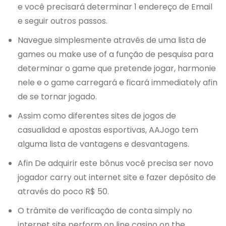
e você precisará determinar 1 endereço de Email
e seguir outros passos.
Navegue simplesmente através de uma lista de
games ou make use of a função de pesquisa para
determinar o game que pretende jogar, harmonie
nele e o game carregará e ficará immediately afin
de se tornar jogado.
Assim como diferentes sites de jogos de
casualidad e apostas esportivas, AAJogo tem
alguma lista de vantagens e desvantagens.
Afin De adquirir este bônus você precisa ser novo
jogador carry out internet site e fazer depósito de
através do poco R$ 50.
O trâmite de verificação de conta simply no
internet site perform on line casino on the