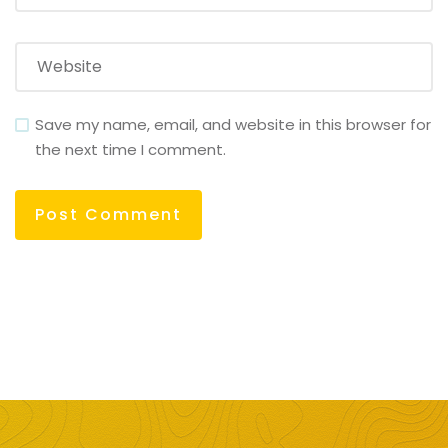
Save my name, email, and website in this browser for
the next time I comment.