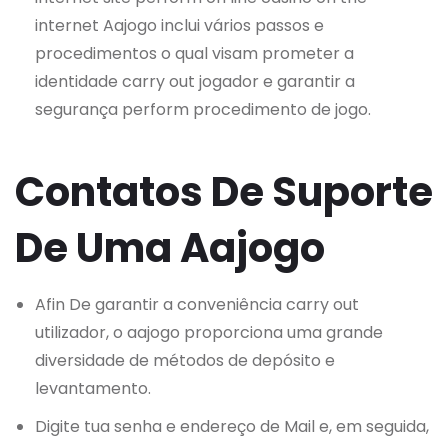
internet Aajogo inclui vários passos e
procedimentos o qual visam prometer a
identidade carry out jogador e garantir a
segurança perform procedimento de jogo.
Contatos De Suporte
De Uma Aajogo
Afin De garantir a conveniência carry out
utilizador, o aajogo proporciona uma grande
diversidade de métodos de depósito e
levantamento.
Digite tua senha e endereço de Mail e, em seguida,