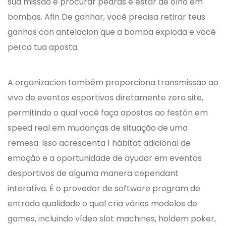
sua missão é procurar pedras e estar de olho em
bombas. Afin De ganhar, você precisa retirar teus
ganhos con antelacion que a bomba exploda e você
perca tua aposta.
A organizacion também proporciona transmissão ao
vivo de eventos esportivos diretamente zero site,
permitindo o qual você faça apostas ao festón em
speed real em mudanças de situação de uma
remesa. Isso acrescenta 1 hábitat adicional de
emoção e a oportunidade de ayudar em eventos
desportivos de alguma manera cependant
interativa. É o provedor de software program de
entrada qualidade o qual cria vários modelos de
games, incluindo vídeo slot machines, holdem poker,