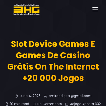
Slot Device Games E
Games De Casino
Grátis On The Internet
+20 000 Jogos
June 4, 2025
emiracdigital@gmail.com
10 min read
No Comments
Aajogo Aposta 632