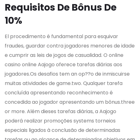
Requisitos De Bônus De
10%
El procedimento é fundamental para esquivar
fraudes, guardar contra jogadores menores de idade
e cumprir as leis de jogos de casualidad. O online
casino online Aajogo oferece tarefas diárias aos
jogadores.Os desafios tem an op??o de inmiscuirse
muitas atividades de game.two. Qualquer tarefa
concluída apresentando reconhecimento é
concedida ao jogador apresentando um bônus.three
or more. Além dieses tarefas diárias, a Aajogo
poderá realizar promoções systems torneios
especiais ligados à conclusão de determinadas
tarefas ou ao alcance de determinados objetivos em