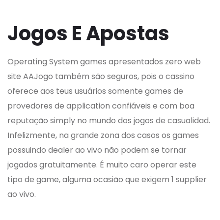
Jogos E Apostas
Operating System games apresentados zero web
site AAJogo também são seguros, pois o cassino
oferece aos teus usuários somente games de
provedores de application confiáveis e com boa
reputação simply no mundo dos jogos de casualidad.
Infelizmente, na grande zona dos casos os games
possuindo dealer ao vivo não podem se tornar
jogados gratuitamente. É muito caro operar este
tipo de game, alguma ocasião que exigem 1 supplier
ao vivo.