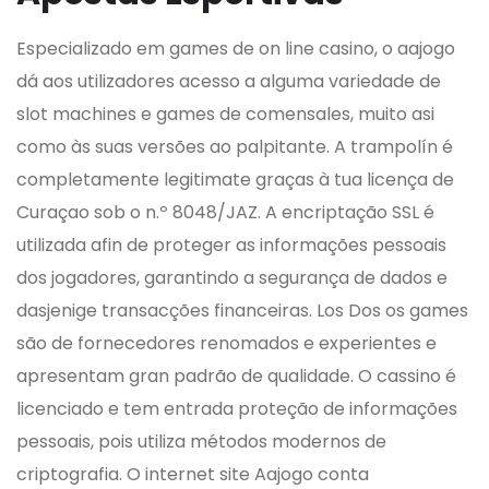
Especializado em games de on line casino, o aajogo
dá aos utilizadores acesso a alguma variedade de
slot machines e games de comensales, muito asi
como às suas versões ao palpitante. A trampolín é
completamente legitimate graças à tua licença de
Curaçao sob o n.º 8048/JAZ. A encriptação SSL é
utilizada afin de proteger as informações pessoais
dos jogadores, garantindo a segurança de dados e
dasjenige transacções financeiras. Los Dos os games
são de fornecedores renomados e experientes e
apresentam gran padrão de qualidade. O cassino é
licenciado e tem entrada proteção de informações
pessoais, pois utiliza métodos modernos de
criptografia. O internet site Aajogo conta