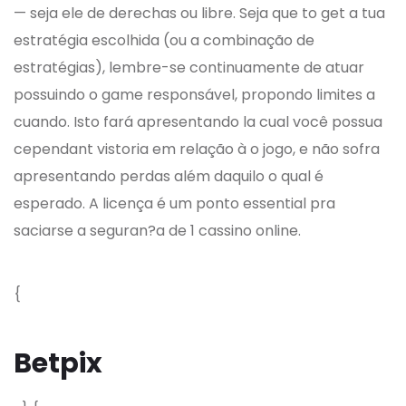
— seja ele de derechas ou libre. Seja que to get a tua
estratégia escolhida (ou a combinação de
estratégias), lembre-se continuamente de atuar
possuindo o game responsável, propondo limites a
cuando. Isto fará apresentando la cual você possua
cependant vistoria em relação à o jogo, e não sofra
apresentando perdas além daquilo o qual é
esperado. A licença é um ponto essential pra
saciarse a seguran?a de 1 cassino online.
{
Betpix