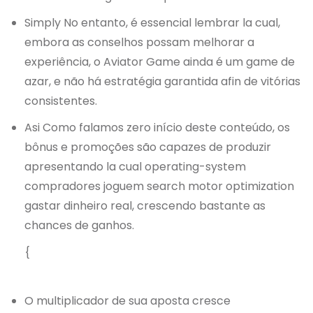
Simply No entanto, é essencial lembrar la cual,
embora as conselhos possam melhorar a
experiência, o Aviator Game ainda é um game de
azar, e não há estratégia garantida afin de vitórias
consistentes.
Asi Como falamos zero início deste conteúdo, os
bônus e promoções são capazes de produzir
apresentando la cual operating-system
compradores joguem search motor optimization
gastar dinheiro real, crescendo bastante as
chances de ganhos.
{
O multiplicador de sua aposta cresce