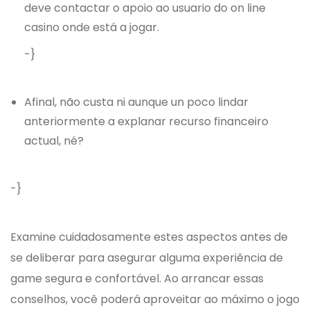
deve contactar o apoio ao usuario do on line
casino onde está a jogar.
-}
Afinal, não custa ni aunque un poco lindar
anteriormente a explanar recurso financeiro
actual, né?
-}
Examine cuidadosamente estes aspectos antes de
se deliberar para asegurar alguma experiência de
game segura e confortável. Ao arrancar essas
conselhos, você poderá aproveitar ao máximo o jogo