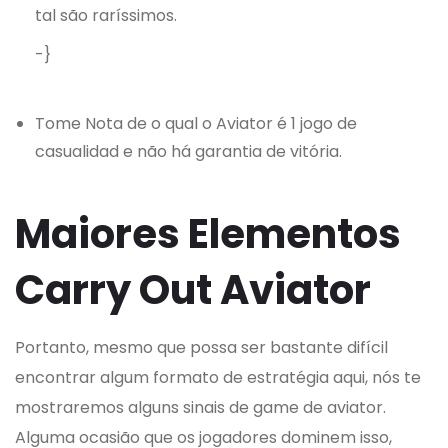
tal são raríssimos.
-}
Tome Nota de o qual o Aviator é 1 jogo de
casualidad e não há garantia de vitória.
Maiores Elementos
Carry Out Aviator
Portanto, mesmo que possa ser bastante difícil
encontrar algum formato de estratégia aqui, nós te
mostraremos alguns sinais de game de aviator.
Alguma ocasião que os jogadores dominem isso,