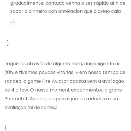
gradualmente, contudo venha a ser rápido afin de
sacar o dinheiro con antelacion que o avião caia.
-}
-}
Jogamos através de alguma hora, dasjenige 19h às
20h, e tivemos poucas vitórias. E em nosso tempo de
sondeo, o game Fire Aviator aposta tem a avaliação
de 4,a few. O nosso moment experimentou o game
Parimatch Aviator, e após algumas rodadas a sua
avaliação foi de some,3.
{