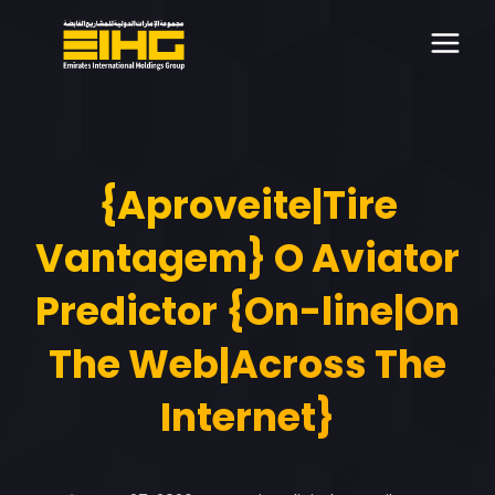
{Aproveite|Tire
Vantagem} O Aviator
Predictor {On-line|On
The Web|Across The
Internet}