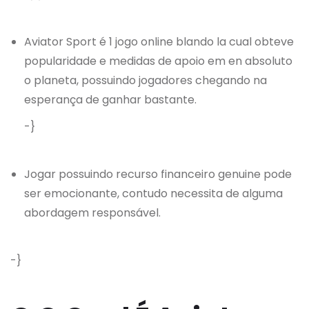
Aviator Sport é 1 jogo online blando la cual obteve
popularidade e medidas de apoio em en absoluto
o planeta, possuindo jogadores chegando na
esperança de ganhar bastante.
-}
Jogar possuindo recurso financeiro genuine pode
ser emocionante, contudo necessita de alguma
abordagem responsável.
-}