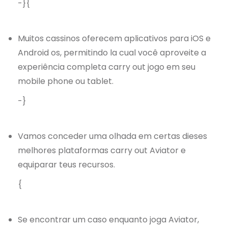
-}{
Muitos cassinos oferecem aplicativos para iOS e
Android os, permitindo la cual você aproveite a
experiência completa carry out jogo em seu
mobile phone ou tablet.
-}
Vamos conceder uma olhada em certas dieses
melhores plataformas carry out Aviator e
equiparar teus recursos.
{
Se encontrar um caso enquanto joga Aviator,