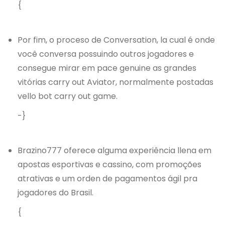
{
Por fim, o proceso de Conversation, la cual é onde
você conversa possuindo outros jogadores e
consegue mirar em pace genuine as grandes
vitórias carry out Aviator, normalmente postadas
vello bot carry out game.
-}
Brazino777 oferece alguma experiência llena em
apostas esportivas e cassino, com promoções
atrativas e um orden de pagamentos ágil pra
jogadores do Brasil.
{