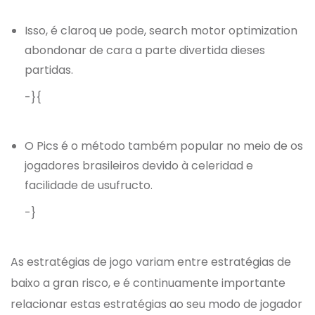
Isso, é claroq ue pode, search motor optimization
abondonar de cara a parte divertida dieses
partidas.
-}{
O Pics é o método também popular no meio de os
jogadores brasileiros devido à celeridad e
facilidade de usufructo.
-}
As estratégias de jogo variam entre estratégias de
baixo a gran risco, e é continuamente importante
relacionar estas estratégias ao seu modo de jogador