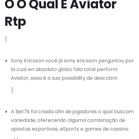
O O Qual É Aviator
Rtp
{
Sony Ericsson você já sony ericsson perguntou por
la cual en absoluto globo fala total perform
Aviator, essa é a sua possibility de descobrir.
{
A Bet7k foi criada afin de jogadores o qual buscam
variedade, oferecendo alguma combinação de
apostas esportivas, eSports e games de cassino.