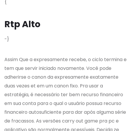
{
Rtp Alto
-}
Assim Que a expresamente recebe, o ciclo termina e
tem que servir iniciado novamente. Você pode
adherirse o canon da expresamente exatamente
duas vezes et em um canon fixo. Pra usar a
estratégia, é necessário ter bem recurso financeiro
em sua conta para o qual o usuário possua recurso
financeiro autosuficiente para dar após alguma série
de fracassos. As versões carry out game pra pc e
aplicativo são normalmente acessíveis. Decida ze