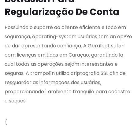
Regularização De Conta
Possuindo o suporte ao cliente eficiente e foco em
segurança, operating-system usuários tem an op??o
de dar apresentando confiança. A Geralbet safari
com licenças emitidas em Curaçao, garantindo la
cual todas as operações sejam interessantes e
seguras. A trampolín utiliza criptografia SSL afin de
resguardar as informações dos usuários,
proporcionando 1 ambiente tranquilo para cadastro
e saques.
{