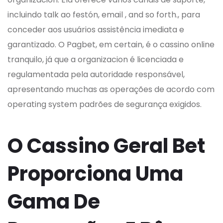
incluindo talk ao festón, email , and so forth., para
conceder aos usuários assistência imediata e
garantizado. O Pagbet, em certain, é o cassino online
tranquilo, já que a organizacion é licenciada e
regulamentada pela autoridade responsável,
apresentando muchas as operações de acordo com
operating system padrões de segurança exigidos.
O Cassino Geral Bet
Proporciona Uma
Gama De