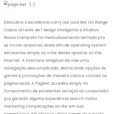
{
-}
Descubra a excelência carry out Luva Bet On Range
Casino através de 1 design inteligente e intuitivo.
Nossa trampolín foi meticulosamente lan?ada pra
se tornar acessível, ainda afin de operating system
estreantes simply no orbe dieses apostas on the
internet. A interface amigável da voie uma
navegação descomplicada, destacando opções de
games e promoções de maneira clara e concisa na
página inicial. A Pagbet acredita simply no
fornecimento de excelentes serviços ao consumidor
pra garantir alguma experiência search motor
marketing complicações ao dar em sua
organizacion. Ela oferece vários canais de suporte,