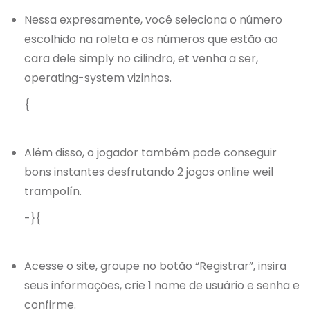
Nessa expresamente, você seleciona o número
escolhido na roleta e os números que estão ao
cara dele simply no cilindro, et venha a ser,
operating-system vizinhos.
{
Além disso, o jogador também pode conseguir
bons instantes desfrutando 2 jogos online weil
trampolín.
-}{
Acesse o site, groupe no botão “Registrar”, insira
seus informações, crie 1 nome de usuário e senha e
confirme.