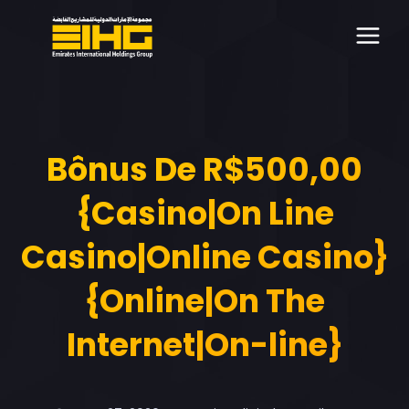
Bônus De R$500,00
{Casino|On Line
Casino|Online Casino}
{Online|On The
Internet|On-line}