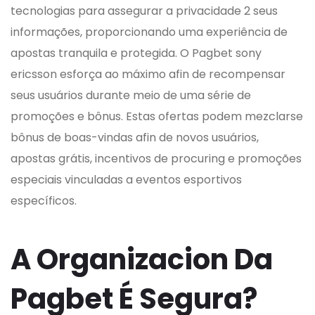
tecnologias para assegurar a privacidade 2 seus
informações, proporcionando uma experiência de
apostas tranquila e protegida. O Pagbet sony
ericsson esforça ao máximo afin de recompensar
seus usuários durante meio de uma série de
promoções e bônus. Estas ofertas podem mezclarse
bônus de boas-vindas afin de novos usuários,
apostas grátis, incentivos de procuring e promoções
especiais vinculadas a eventos esportivos
específicos.
A Organizacion Da
Pagbet É Segura?