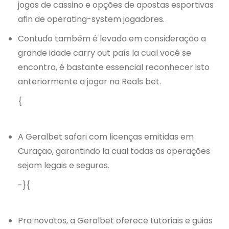
jogos de cassino e opções de apostas esportivas
afin de operating-system jogadores.
Contudo também é levado em consideração a
grande idade carry out país la cual você se
encontra, é bastante essencial reconhecer isto
anteriormente a jogar na Reals bet.
{
A Geralbet safari com licenças emitidas em
Curaçao, garantindo la cual todas as operações
sejam legais e seguros.
-}{
Pra novatos, a Geralbet oferece tutoriais e guias