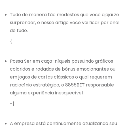
Tudo de manera tão modestos que você ajajai ze
surprender, e nesse artigo você vai ficar por enel
de tudo.
{
Possa Ser em caça-níqueis possuindo gráficos
coloridos e rodadas de bônus emocionantes ou
em jogos de cartas clássicos o qual requerem
raciocínio estratégico, o 8855BET responsable
alguma experiência inesquecível.
-}
A empresa está continuamente atualizando seu