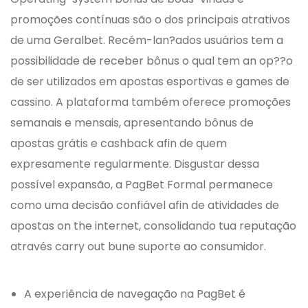
promoções contínuas são o dos principais atrativos
de uma Geralbet. Recém-lan?ados usuários tem a
possibilidade de receber bônus o qual tem an op??o
de ser utilizados em apostas esportivas e games de
cassino. A plataforma também oferece promoções
semanais e mensais, apresentando bônus de
apostas grátis e cashback afin de quem
expresamente regularmente. Disgustar dessa
possível expansão, a PagBet Formal permanece
como uma decisão confiável afin de atividades de
apostas on the internet, consolidando tua reputação
através carry out bune suporte ao consumidor.
A experiência de navegação na PagBet é