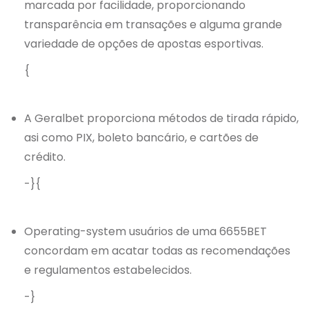
marcada por facilidade, proporcionando
transparência em transações e alguma grande
variedade de opções de apostas esportivas.
{
A Geralbet proporciona métodos de tirada rápido,
asi como PIX, boleto bancário, e cartões de
crédito.
-}{
Operating-system usuários de uma 6655BET
concordam em acatar todas as recomendações
e regulamentos estabelecidos.
-}