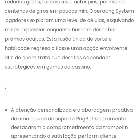
rodadas grátis, turbospins e autospins, permitindo
centenas de giros em poucos min. Operating System
jogadores exploram uma level de células, esquivando
minas explosivas enquanto buscam descobrir
prêmios ocultos. Esta fusão única de sorte e
habilidade regreso o Fosse uma opção envolvente
afin de quem trata que desafios cependant
estratégicos em games de cassino.
{
A atenção personalizada e a abordagem proativa
de uma equipe de suporte PagBet siceramente
destacaram o comprometimento da trampolín
apresentando a satisfação perform cliente.