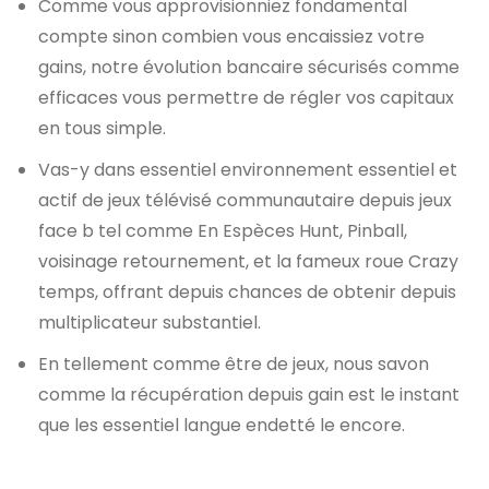
Comme vous approvisionniez fondamental
compte sinon combien vous encaissiez votre
gains, notre évolution bancaire sécurisés comme
efficaces vous permettre de régler vos capitaux
en tous simple.
Vas-y dans essentiel environnement essentiel et
actif de jeux télévisé communautaire depuis jeux
face b tel comme En Espèces Hunt, Pinball,
voisinage retournement, et la fameux roue Crazy
temps, offrant depuis chances de obtenir depuis
multiplicateur substantiel.
En tellement comme être de jeux, nous savon
comme la récupération depuis gain est le instant
que les essentiel langue endetté le encore.