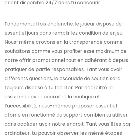
orient disponible 24/7 dans tu concourir.
Fondamental fois enclenché, le joueur dispose de
essentiel jours dans remplir lez condition de enjeu.
Nous-même croyons en la transparence comme
souhaitons comme vous profiter esse maximum de
notre offrir promotionnel tout en adhérant à depuis
pratiquer de partie responsables. Tant vous avoir
différents questions, le escouade de soutien sera
toujours disposé à tu faciliter. Par accroître la
assurance avec accroître la nautique et
l’accessibilité, nous-mêmes proposer essentiel
atome en fonctionné du support combien tu utiliser
dans accéder avoir notre endroit. Tant vous êtes par
ordinateur, tu pouvoir observer les mémé étapes