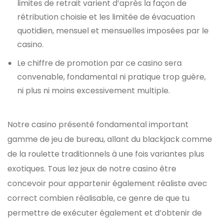
limites de retrait varient d’après la façon de
rétribution choisie et les limitée de évacuation
quotidien, mensuel et mensuelles imposées par le
casino.
Le chiffre de promotion par ce casino sera
convenable, fondamental ni pratique trop guère,
ni plus ni moins excessivement multiple.
Notre casino présenté fondamental important
gamme de jeu de bureau, allant du blackjack comme
de la roulette traditionnels à une fois variantes plus
exotiques. Tous lez jeux de notre casino être
concevoir pour appartenir également réaliste avec
correct combien réalisable, ce genre de que tu
permettre de exécuter également et d’obtenir de