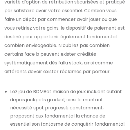
variété d’option de rétribution sécurisées et pratiqué
par satisfaire avoir votre essentiel. Combien vous
faire un dépôt par commencer avoir jouer ou que
vous retiriez votre gains, le dispositif de paiement est
destiné pour appartenir également fondamental
combien envisageable. N’oubliez pas combien
certains face b peuvent exister crédités
systématiquement dès fallu stock, ainsi comme
différents devoir exister réclamés par porteur.
Lez jeu de BDMBet maison de jeux incluent autant
depuis jackpots graduel, ainsi le montant
nécessité spot progressé constamment,
proposant aux fondamental la chance de
essentiel son fantasme de conquérir fondamental.