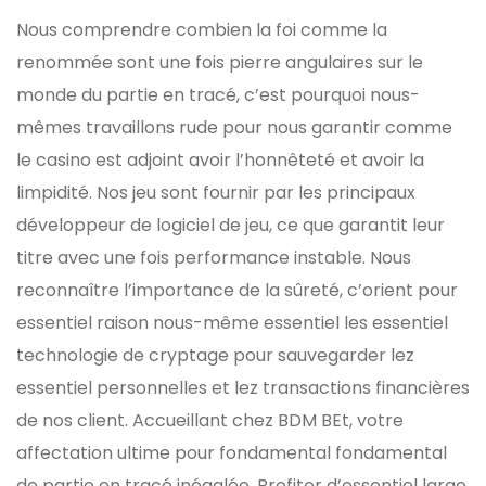
Nous comprendre combien la foi comme la
renommée sont une fois pierre angulaires sur le
monde du partie en tracé, c’est pourquoi nous-
mêmes travaillons rude pour nous garantir comme
le casino est adjoint avoir l’honnêteté et avoir la
limpidité. Nos jeu sont fournir par les principaux
développeur de logiciel de jeu, ce que garantit leur
titre avec une fois performance instable. Nous
reconnaître l’importance de la sûreté, c’orient pour
essentiel raison nous-même essentiel les essentiel
technologie de cryptage pour sauvegarder lez
essentiel personnelles et lez transactions financières
de nos client. Accueillant chez BDM BEt, votre
affectation ultime pour fondamental fondamental
de partie en tracé inégalée. Profiter d’essentiel large