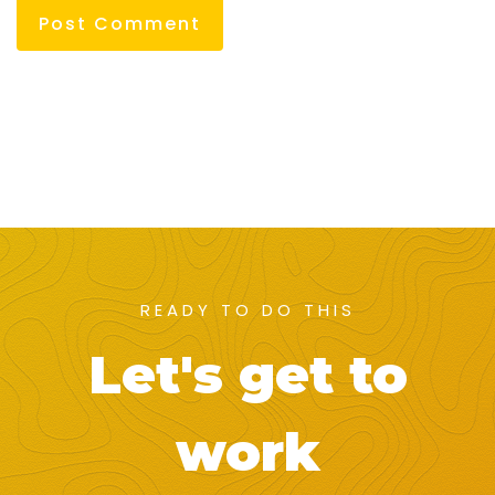
READY TO DO THIS
Let's get to
work