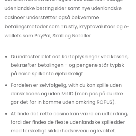
udenlandske betting sider samt nye udenlandske
casinoer understøtter også bekvemme
betalingsmetoder som Trustly, kryptovalutaer og e-
wallets som PayPal, Skrill og Neteller.
Du indtaster blot eat kortoplysninger ved kassen,
bekræfter betalingen – og pengene står typisk
på noise spilkonto øjeblikkeligt.
Fordelen er selvfølgelig, with du kan spille uden
dansk licens og uden MitID (men pas på du ikke
gør det for in komme uden omkring ROFUS).
At finde det rette casino kan være en udfordring,
fordi der findes de fleste udenlandske spillesider
med forskelligt sikkerhedsniveau og kvalitet.