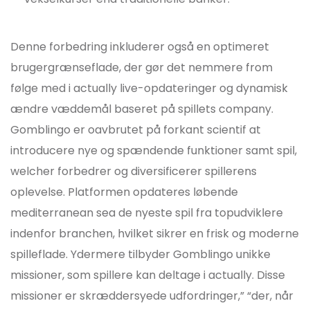
Denne forbedring inkluderer også en optimeret
brugergrænseflade, der gør det nemmere from
følge med i actually live-opdateringer og dynamisk
ændre væddemål baseret på spillets company.
Gomblingo er oavbrutet på forkant scientif at
introducere nye og spændende funktioner samt spil,
welcher forbedrer og diversificerer spillerens
oplevelse. Platformen opdateres løbende
mediterranean sea de nyeste spil fra topudviklere
indenfor branchen, hvilket sikrer en frisk og moderne
spilleflade. Ydermere tilbyder Gomblingo unikke
missioner, som spillere kan deltage i actually. Disse
missioner er skræddersyede udfordringer,” “der, når