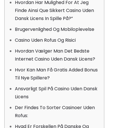
Hvordan Har Mulighed For At Jeg
Finde Ainsi Que Sikkert Casino Uden
Dansk Licens In Spille På?”
Brugervenlighed Og Mobiloplevelse
Casino Uden Rofus Og Risici
Hvordan Vælger Man Det Bedste
Internet Casino Uden Dansk Licens?
Hvor Kan Man Få Gratis Added Bonus
Til Nye Spillere?
Ansvarligt Spil På Casino Uden Dansk
Licens
Der Findes To Sorter Casinoer Uden
Rofus:
Hvad Er Forskellen På Danske Og