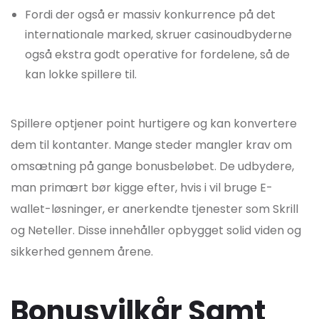
Fordi der også er massiv konkurrence på det
internationale marked, skruer casinoudbyderne
også ekstra godt operative for fordelene, så de
kan lokke spillere til.
Spillere optjener point hurtigere og kan konvertere
dem til kontanter. Mange steder mangler krav om
omsætning på gange bonusbeløbet. De udbydere,
man primært bør kigge efter, hvis i vil bruge E-
wallet-løsninger, er anerkendte tjenester som Skrill
og Neteller. Disse innehåller opbygget solid viden og
sikkerhed gennem årene.
Bonusvilkår Samt