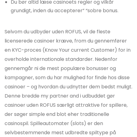
Du bør altid læse casinoets regler og vilkår
grundigt, inden du accepterer” “sobre bonus.
Selvom du udbyder uden ROFUS, vil de fleste
licenserede casinoer kræve, from du gennemfører
en KYC-proces (Know Your current Customer) for in
overholde internationale standarder. Nedenfor
gennemgår ni de mest populære bonusser og
kampagner, som du har mulighed for finde hos disse
casinoer – og hvordan du udnytter dem bedst muligt.
Denne bredde my partner and i udbuddet gør
casinoer uden ROFUS særligt attraktive for spillere,
der søger simple end blot eher traditionelle
casinospil. Spilleautomater (slots) er den
selvbestemmende mest udbredte spiltype på