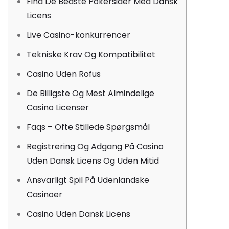
Find De Bedste Pokersider Med Dansk
Licens
Live Casino-konkurrencer
Tekniske Krav Og Kompatibilitet
Casino Uden Rofus
De Billigste Og Mest Almindelige
Casino Licenser
Faqs – Ofte Stillede Spørgsmål
Registrering Og Adgang På Casino
Uden Dansk Licens Og Uden Mitid
Ansvarligt Spil På Udenlandske
Casinoer
Casino Uden Dansk Licens