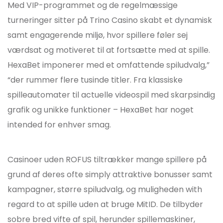
Med VIP-programmet og de regelmæssige
turneringer sitter på Trino Casino skabt et dynamisk
samt engagerende miljø, hvor spillere føler sej
værdsat og motiveret til at fortsætte med at spille.
HexaBet imponerer med et omfattende spiludvalg,”
“der rummer flere tusinde titler. Fra klassiske
spilleautomater til actuelle videospil med skarpsindig
grafik og unikke funktioner – HexaBet har noget
intended for enhver smag.
Casinoer uden ROFUS tiltrækker mange spillere på
grund af deres ofte simply attraktive bonusser samt
kampagner, større spiludvalg, og muligheden with
regard to at spille uden at bruge MitID. De tilbyder
sobre bred vifte af spil, herunder spillemaskiner,