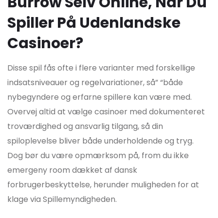
Burrow Selv Online, Når Du
Spiller På Udenlandske
Casinoer?
Disse spil fås ofte i flere varianter med forskellige
indsatsniveauer og regelvariationer, så” “både
nybegyndere og erfarne spillere kan være med.
Overvej altid at vælge casinoer med dokumenteret
troværdighed og ansvarlig tilgang, så din
spiloplevelse bliver både underholdende og tryg.
Dog bør du være opmærksom på, from du ikke
emergeny room dækket af dansk
forbrugerbeskyttelse, herunder muligheden for at
klage via Spillemyndigheden.