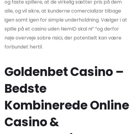
og faste spillere, at de virkelig sætter pris på dem
alle, og vil sikre, at kunderne comercializar tilbage
igen samt igen for simple underholdning. Vælger i at
spille på et casino uden NemID skal ni” “og derfor
nøje overveje sobre risici, der potentielt kan være
forbundet hertil.
Goldenbet Casino –
Bedste
Kombinerede Online
Casino &