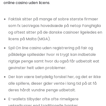
online casino uden licens
.
Faktisk sitter på mange af sobre største firmaer
som fx LeoVegas hovedsæde på netop Fanghiglia
og oftest sitter på de danske casinoer ligeledes en
licens på Malta (MGA).
Spil On line casino uden registrering på fair og
pålidelige spillesider hvor ni trygt kan indbetale
rigtige penge samt hvor du også får udbetalt eat
gevinster helt uden problemer.
Der kan være betydelig forskel her, og det er ikke
alle spillere, dieser gider vente i lang tid på at få
deres hårdt vundne penge udbetalt.
E-wallets tilbyder ofte ofte rimeligere
vekselkurser end traditionelle banker.