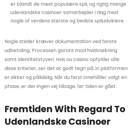
er blandt de mest populære spil, og rigtig mange
udenlandske casinoer samarbejder i dag med
nogle af verdens største og bedste spiludviklere.
Nogle steder kræver dokumentation ved første
udbetaling. Processen garant mod hvidvaskning
samt identitetstyveri. Hvis ou casino opfylder alle
disse kriterier, ser det et godt tegn på, in platformen
er sikker og pålidelig. Når du først innehåller valgt en
phase, er der ingen vej tilbage, før tiden er gået.
Fremtiden With Regard To
Udenlandske Casinoer