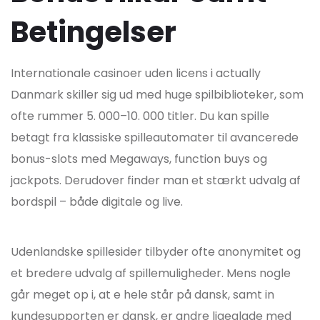
Betingelser
Internationale casinoer uden licens i actually
Danmark skiller sig ud med huge spilbiblioteker, som
ofte rummer 5. 000–10. 000 titler. Du kan spille
betagt fra klassiske spilleautomater til avancerede
bonus-slots med Megaways, function buys og
jackpots. Derudover finder man et stærkt udvalg af
bordspil – både digitale og live.
Udenlandske spillesider tilbyder ofte anonymitet og
et bredere udvalg af spillemuligheder. Mens nogle
går meget op i, at e hele står på dansk, samt in
kundesupporten er dansk, er andre ligeglade med