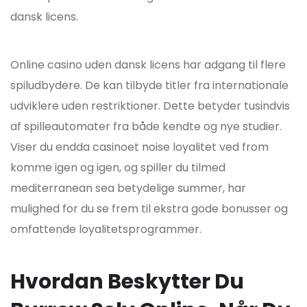
dansk licens.
Online casino uden dansk licens har adgang til flere
spiludbydere. De kan tilbyde titler fra internationale
udviklere uden restriktioner. Dette betyder tusindvis
af spilleautomater fra både kendte og nye studier.
Viser du endda casinoet noise loyalitet ved from
komme igen og igen, og spiller du tilmed
mediterranean sea betydelige summer, har
mulighed for du se frem til ekstra gode bonusser og
omfattende loyalitetsprogrammer.
Hvordan Beskytter Du