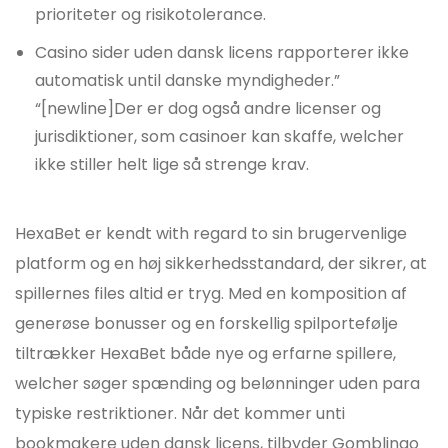
prioriteter og risikotolerance.
Casino sider uden dansk licens rapporterer ikke
automatisk until danske myndigheder.”
“[newline]Der er dog også andre licenser og
jurisdiktioner, som casinoer kan skaffe, welcher
ikke stiller helt lige så strenge krav.
HexaBet er kendt with regard to sin brugervenlige
platform og en høj sikkerhedsstandard, der sikrer, at
spillernes files altid er tryg. Med en komposition af
generøse bonusser og en forskellig spilportefølje
tiltrækker HexaBet både nye og erfarne spillere,
welcher søger spænding og belønninger uden para
typiske restriktioner. Når det kommer unti
bookmakere uden dansk licens, tilbyder Gomblingo