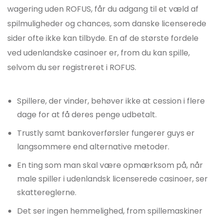
wagering uden ROFUS, får du adgang til et væld af
spilmuligheder og chances, som danske licenserede
sider ofte ikke kan tilbyde. En af de største fordele
ved udenlandske casinoer er, from du kan spille,
selvom du ser registreret i ROFUS.
Spillere, der vinder, behøver ikke at cession i flere
dage for at få deres penge udbetalt.
Trustly samt bankoverførsler fungerer guys er
langsommere end alternative metoder.
En ting som man skal være opmærksom på, når
male spiller i udenlandsk licenserede casinoer, ser
skattereglerne.
Det ser ingen hemmelighed, from spillemaskiner