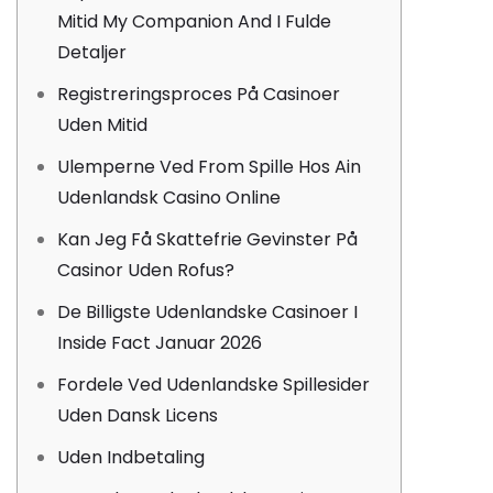
Mitid My Companion And I Fulde
Detaljer
Registreringsproces På Casinoer
Uden Mitid
Ulemperne Ved From Spille Hos Ain
Udenlandsk Casino Online
Kan Jeg Få Skattefrie Gevinster På
Casinor Uden Rofus?
De Billigste Udenlandske Casinoer I
Inside Fact Januar 2026
Fordele Ved Udenlandske Spillesider
Uden Dansk Licens
Uden Indbetaling