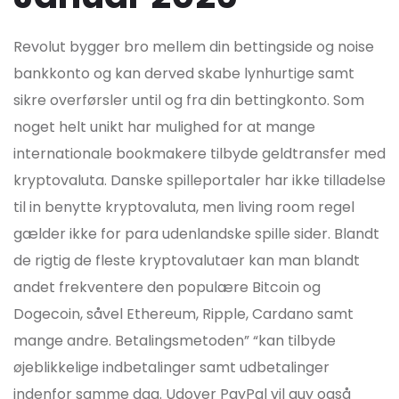
Revolut bygger bro mellem din bettingside og noise
bankkonto og kan derved skabe lynhurtige samt
sikre overførsler until og fra din bettingkonto. Som
noget helt unikt har mulighed for at mange
internationale bookmakere tilbyde geldtransfer med
kryptovaluta. Danske spilleportaler har ikke tilladelse
til in benytte kryptovaluta, men living room regel
gælder ikke for para udenlandske spille sider. Blandt
de rigtig de fleste kryptovalutaer kan man blandt
andet frekventere den populære Bitcoin og
Dogecoin, såvel Ethereum, Ripple, Cardano samt
mange andre. Betalingsmetoden” “kan tilbyde
øjeblikkelige indbetalinger samt udbetalinger
indenfor samme dag. Udover PayPal vil guy også