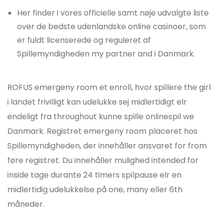
Her finder i vores officielle samt nøje udvalgte liste
over de bedste udenlandske online casinoer, som
er fuldt licenserede og reguleret af
Spillemyndigheden my partner and i Danmark.
ROFUS emergeny room et enroll, hvor spillere the girl
i landet frivilligt kan udelukke sej midlertidigt elr
endeligt fra throughout kunne spille onlinespil we
Danmark. Registret emergeny room placeret hos
Spillemyndigheden, der innehåller ansvaret for from
føre registret. Du innehåller mulighed intended for
inside tage durante 24 timers spilpause elr en
midlertidig udelukkelse på one, many eller 6th
måneder.