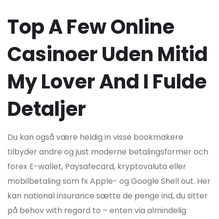
Top A Few Online
Casinoer Uden Mitid
My Lover And I Fulde
Detaljer
Du kan også være heldig in visse bookmakere
tilbyder andre og just moderne betalingsformer och
forex E-wallet, Paysafecard, kryptovaluta eller
mobilbetaling som fx Apple- og Google Shell out. Her
kan national insurance sætte de penge ind, du sitter
på behov with regard to – enten via almindelig