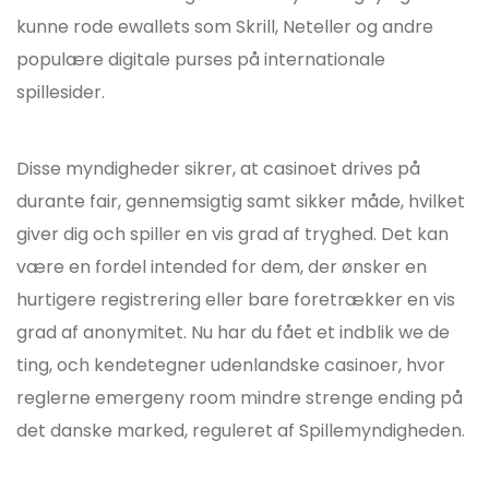
kunne rode ewallets som Skrill, Neteller og andre
populære digitale purses på internationale
spillesider.
Disse myndigheder sikrer, at casinoet drives på
durante fair, gennemsigtig samt sikker måde, hvilket
giver dig och spiller en vis grad af tryghed. Det kan
være en fordel intended for dem, der ønsker en
hurtigere registrering eller bare foretrækker en vis
grad af anonymitet. Nu har du fået et indblik we de
ting, och kendetegner udenlandske casinoer, hvor
reglerne emergeny room mindre strenge ending på
det danske marked, reguleret af Spillemyndigheden.