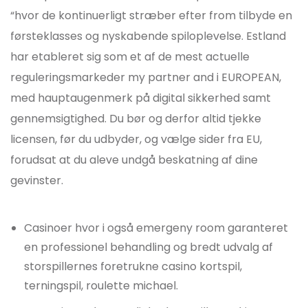
“hvor de kontinuerligt stræber efter from tilbyde en
førsteklasses og nyskabende spiloplevelse. Estland
har etableret sig som et af de mest actuelle
reguleringsmarkeder my partner and i EUROPEAN,
med hauptaugenmerk på digital sikkerhed samt
gennemsigtighed. Du bør og derfor altid tjekke
licensen, før du udbyder, og vælge sider fra EU,
forudsat at du aleve undgå beskatning af dine
gevinster.
Casinoer hvor i også emergeny room garanteret
en professionel behandling og bredt udvalg af
storspillernes foretrukne casino kortspil,
terningspil, roulette michael.