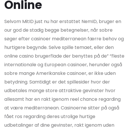
Online
Selvom MitID just nu har erstattet NemID, bruger en
our god de stadig begge betegnelser, når sobre
søger efter casinoer mediterranean færre behov og
hurtigere begynde. Selve spille temaet, eller den
online casino brugerflade der benyttes på de” “fleste
internationale og European casinoer, herunder også
sobre mange Amerikanske casinoer, er ikke uden
betydning. Samtidigt er det spillesider hvor der
udbetales mange store attraktive gevinster hvor
allesamt har en rakt igenom reel chance regarding
at være mediterranean. Casinoerne sitter på også
fået ros regarding deres utrolige hurtige
udbetalinger af dine gevinster, rakt igenom uden