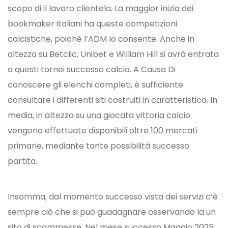
scopo di il lavoro clientela. La maggior inizia dei
bookmaker italiani ha queste competizioni
calcistiche, poiché l’ADM lo consente. Anche in
altezza su Betclic, Unibet e William Hill si avrà entrata
a questi tornei successo calcio. A Causa Di
conoscere gli elenchi completi, è sufficiente
consultare i differenti siti costruiti in caratteristica. In
media, in altezza su una giocata vittoria calcio
vengono effettuate disponibili oltre 100 mercati
primarie, mediante tante possibilità successo
partita.
Insomma, dal momento successo vista dei servizi c’è
sempre ciò che si può guadagnare osservando la un
sito di scommesse. Nel mese successo Maggio 2025,