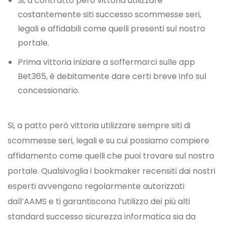
Si, a contratto però vittoria utilizzare
costantemente siti successo scommesse seri,
legali e affidabili come quelli presenti sul nostro
portale.
Prima vittoria iniziare a soffermarci sulle app
Bet365, è debitamente dare certi breve info sul
concessionario.
Si, a patto però vittoria utilizzare sempre siti di
scommesse seri, legali e su cui possiamo compiere
affidamento come quelli che puoi trovare sul nostro
portale. Qualsivoglia i bookmaker recensiti dai nostri
esperti avvengono regolarmente autorizzati
dall’AAMS e ti garantiscono l’utilizzo dei più alti
standard successo sicurezza informatica sia da