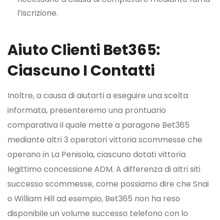
l’iscrizione.
Aiuto Clienti Bet365:
Ciascuno I Contatti
Inoltre, a causa di aiutarti a eseguire una scelta
informata, presenteremo una prontuario
comparativa il quale mette a paragone Bet365
mediante altri 3 operatori vittoria scommesse che
operano in La Penisola, ciascuno dotati vittoria
legittimo concessione ADM. A differenza di altri siti
successo scommesse, come possiamo dire che Snai
o William Hill ad esempio, Bet365 non ha reso
disponibile un volume successo telefono con lo