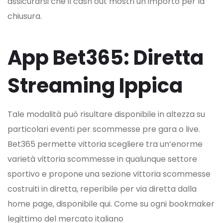
assicurarsi che il cash out mostri un importo per la
chiusura.
App Bet365: Diretta
Streaming Ippica
Tale modalità può risultare disponibile in altezza su
particolari eventi per scommesse pre gara o live.
Bet365 permette vittoria scegliere tra un’enorme
varietà vittoria scommesse in qualunque settore
sportivo e propone una sezione vittoria scommesse
costruiti in diretta, reperibile per via diretta dalla
home page, disponibile qui. Come su ogni bookmaker
legittimo del mercato italiano