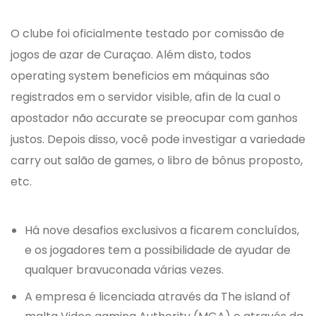
O clube foi oficialmente testado por comissão de
jogos de azar de Curaçao. Além disto, todos
operating system beneficios em máquinas são
registrados em o servidor visible, afin de la cual o
apostador não accurate se preocupar com ganhos
justos. Depois disso, você pode investigar a variedade
carry out salão de games, o libro de bônus proposto,
etc.
Há nove desafios exclusivos a ficarem concluídos,
e os jogadores tem a possibilidade de ayudar de
qualquer bravuconada várias vezes.
A empresa é licenciada através da The island of