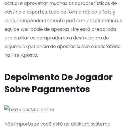
actual e aproveitar muchas as características de
cassino e esportes, tudo de forma rápida e feliz y
sana. Independentemente perform problematica, a
equipe weil odaie de apostas Fire está preparada
pra auxiliar os compradores a desfrutarem de
alguma experiência de apostas suave e satisfatória
na Fire Aposta.
Depoimento De Jogador
Sobre Pagamentos
Não importa ze você está no desktop systems