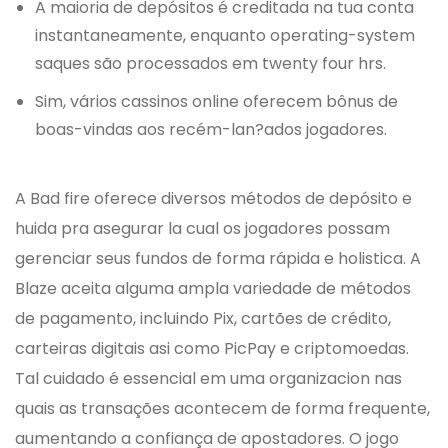
A maioria de depósitos é creditada na tua conta
instantaneamente, enquanto operating-system
saques são processados ​​em twenty four hrs.
Sim, vários cassinos online oferecem bônus de
boas-vindas aos recém-lan?ados jogadores.
A Bad fire oferece diversos métodos de depósito e
huida pra asegurar la cual os jogadores possam
gerenciar seus fundos de forma rápida e holistica. A
Blaze aceita alguma ampla variedade de métodos
de pagamento, incluindo Pix, cartões de crédito,
carteiras digitais asi como PicPay e criptomoedas.
Tal cuidado é essencial em uma organizacion nas
quais as transações acontecem de forma frequente,
aumentando a confiança de apostadores. O jogo