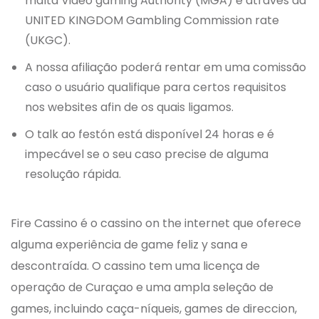
malta Video gaming Authority (MGA) e através da
UNITED KINGDOM Gambling Commission rate
(UKGC).
A nossa afiliação poderá rentar em uma comissão
caso o usuário qualifique para certos requisitos
nos websites afin de os quais ligamos.
O talk ao festón está disponível 24 horas e é
impecável se o seu caso precise de alguma
resolução rápida.
Fire Cassino é o cassino on the internet que oferece
alguma experiência de game feliz y sana e
descontraída. O cassino tem uma licença de
operação de Curaçao e uma ampla seleção de
games, incluindo caça-níqueis, games de direccion,