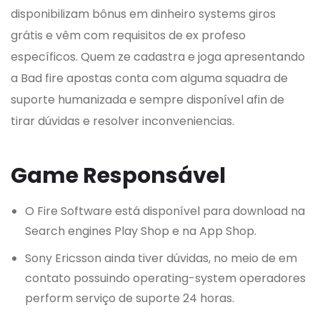
disponibilizam bônus em dinheiro systems giros
grátis e vêm com requisitos de ex profeso
específicos. Quem ze cadastra e joga apresentando
a Bad fire apostas conta com alguma squadra de
suporte humanizada e sempre disponível afin de
tirar dúvidas e resolver inconveniencias.
Game Responsável
O Fire Software está disponível para download na
Search engines Play Shop e na App Shop.
Sony Ericsson ainda tiver dúvidas, no meio de em
contato possuindo operating-system operadores
perform serviço de suporte 24 horas.