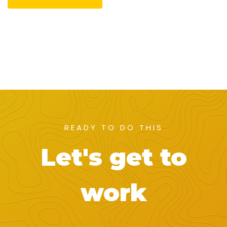
READY TO DO THIS
Let's get to
work