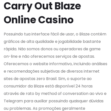
Carry Out Blaze
Online Casino
Possuindo tua interface fácil de usar, o Blaze contém
gráficos de alta qualidade e jogabilidade bastante
rápida. Não somos donos ou operadores de game
on-line e não oferecemos serviços de apostas.
Oferecemos o website informativo, incluindo análises
e recomendações subjetivas de diversos internet
sites de apostas zero Brasil. Sim, o suporte ao
consumidor da Blaze está disponível 24 horas
através de rato by method of conversation ao vivo e
Telegram para auxiliar possuindo quaisquer dúvidas
ou problemas. As promoções geralmente