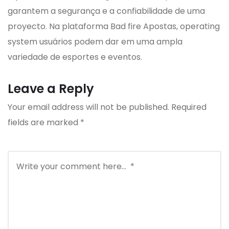
garantem a segurança e a confiabilidade de uma
proyecto. Na plataforma Bad fire Apostas, operating
system usuários podem dar em uma ampla
variedade de esportes e eventos.
Leave a Reply
Your email address will not be published.
Required
fields are marked
*