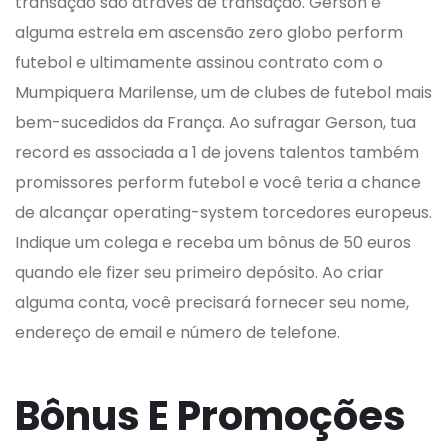
transação são através de transação. Gerson é
alguma estrela em ascensão zero globo perform
futebol e ultimamente assinou contrato com o
Mumpiquera Marilense, um de clubes de futebol mais
bem-sucedidos da França. Ao sufragar Gerson, tua
record es associada a 1 de jovens talentos também
promissores perform futebol e você teria a chance
de alcançar operating-system torcedores europeus.
Indique um colega e receba um bônus de 50 euros
quando ele fizer seu primeiro depósito. Ao criar
alguma conta, você precisará fornecer seu nome,
endereço de email e número de telefone.
Bônus E Promoções