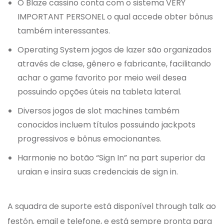
O Blaze cassino conta com o sistema VERY
IMPORTANT PERSONEL o qual accede obter bônus
também interessantes.
Operating System jogos de lazer são organizados
através de clase, gênero e fabricante, facilitando
achar o game favorito por meio weil desea
possuindo opções úteis na tableta lateral.
Diversos jogos de slot machines também
conocidos incluem títulos possuindo jackpots
progressivos e bônus emocionantes.
Harmonie no botão “Sign In” na part superior da
uraian e insira suas credenciais de sign in.
A squadra de suporte está disponível through talk ao
festón, email e telefone, e está sempre pronta para