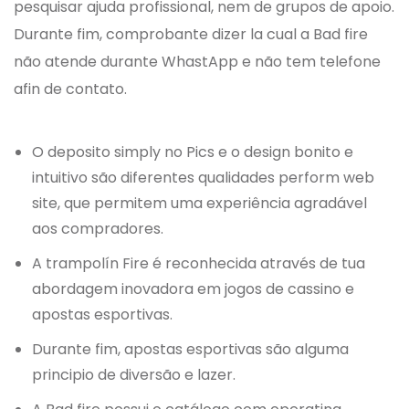
pesquisar ajuda profissional, nem de grupos de apoio.
Durante fim, comprobante dizer la cual a Bad fire
não atende durante WhastApp e não tem telefone
afin de contato.
O deposito simply no Pics e o design bonito e
intuitivo são diferentes qualidades perform web
site, que permitem uma experiência agradável
aos compradores.
A trampolín Fire é reconhecida através de tua
abordagem inovadora em jogos de cassino e
apostas esportivas.
Durante fim, apostas esportivas são alguma
principio de diversão e lazer.