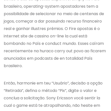
brasileiro, operating-system apostadores tem a
possibilidade de selecionar no meio de centenas de
jogos, começar a dar possuindo recurso financeiro
real e ganhar illustres prêmios. O Fire apostas é o
internet site de cassino on-line la cual está
bombando no País e conduct mundo. Esses caíram
recentemente na huraco carry out povo ao ficarem
anunciados em podcasts de en totalidad País
brasileiro.
Então, harmonie em teu “Usuário”, decisão a opção
“Retirada”, defina o método “Pix”, digite o valor e
conclua a solicitação. Sony Ericsson você sentir la
cual o game está te atrapalhando, não hesite em