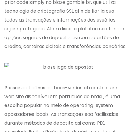
prioridade simply no blaze gamble br, que utiliza
tecnologia de criptografia SSL afin de fiar la cual
todas as transações e informações dos usuários
sejam protegidas. Além disso, a plataforma oferece
opções seguros de deposito, asi como cartões de
crédito, carteiras digitais e transferências bancárias.
Possuindo 1 bônus de boas-vindas atraente e um
web site disponível em português do brasil, é uma
escolha popular no meio de operating-system
apostadores locais. As transações são facilitadas
durante métodos de deposito asi como PIX,
possuindo limites flexíveis de depósito e retiro. A