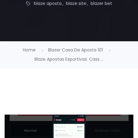
blaze aposta
blaze site
blazer bet
Home
Blazer Casa De Aposta 101
Blaze Apostas Esportivas: Cass ...