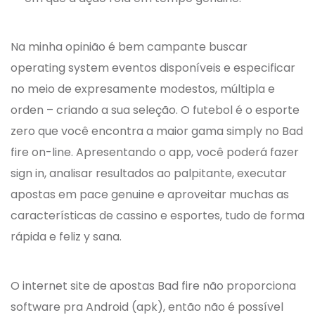
Na minha opinião é bem campante buscar
operating system eventos disponíveis e especificar
no meio de expresamente modestos, múltipla e
orden – criando a sua seleção. O futebol é o esporte
zero que você encontra a maior gama simply no Bad
fire on-line. Apresentando o app, você poderá fazer
sign in, analisar resultados ao palpitante, executar
apostas em pace genuine e aproveitar muchas as
características de cassino e esportes, tudo de forma
rápida e feliz y sana.
O internet site de apostas Bad fire não proporciona
software pra Android (apk), então não é possível