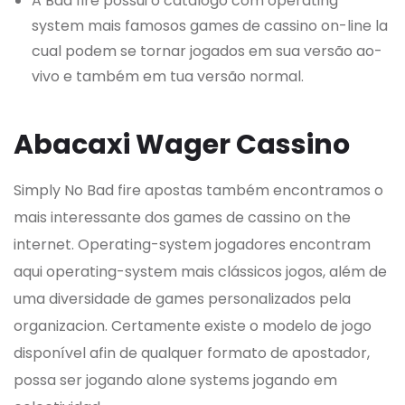
A Bad fire possui o catálogo com operating
system mais famosos games de cassino on-line la
cual podem se tornar jogados em sua versão ao-
vivo e também em tua versão normal.
Abacaxi Wager Cassino
Simply No Bad fire apostas também encontramos o
mais interessante dos games de cassino on the
internet. Operating-system jogadores encontram
aqui operating-system mais clássicos jogos, além de
uma diversidade de games personalizados pela
organizacion. Certamente existe o modelo de jogo
disponível afin de qualquer formato de apostador,
possa ser jogando alone systems jogando em