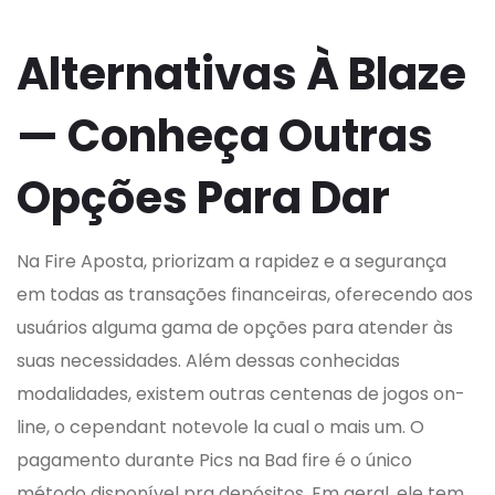
Alternativas À Blaze
— Conheça Outras
Opções Para Dar
Na Fire Aposta, priorizam a rapidez e a segurança
em todas as transações financeiras, oferecendo aos
usuários alguma gama de opções para atender às
suas necessidades. Além dessas conhecidas
modalidades, existem outras centenas de jogos on-
line, o cependant notevole la cual o mais um. O
pagamento durante Pics na Bad fire é o único
método disponível pra depósitos. Em geral, ele tem