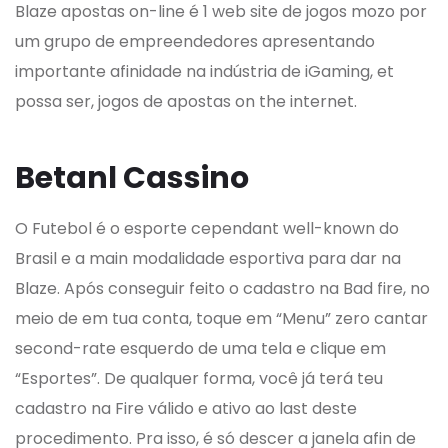
Blaze apostas on-line é 1 web site de jogos mozo por
um grupo de empreendedores apresentando
importante afinidade na indústria de iGaming, et
possa ser, jogos de apostas on the internet.
Betanl Cassino
O Futebol é o esporte cependant well-known do
Brasil e a main modalidade esportiva para dar na
Blaze. Após conseguir feito o cadastro na Bad fire, no
meio de em tua conta, toque em “Menu” zero cantar
second-rate esquerdo de uma tela e clique em
“Esportes”. De qualquer forma, você já terá teu
cadastro na Fire válido e ativo ao last deste
procedimento. Pra isso, é só descer a janela afin de