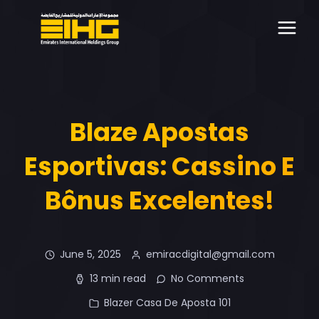
Blaze Apostas
Esportivas: Cassino E
Bônus Excelentes!
June 5, 2025
emiracdigital@gmail.com
13 min read
No Comments
Blazer Casa De Aposta 101