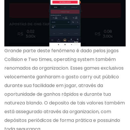
Grande parte deste fenômeno é dado pelos jogos
Collision e Two times, operating system também
renomados da organizacion. Esses games exclusivos
velocemente ganharam o gosto carry out público
durante sua facilidade em jogar, através da
oportunidade de ganhos rápidos e durante tua
natureza blando. O deposito de tais valores também
está assegurado através da organizacion, com
depósitos periódicos de forma prática e possuindo
toda segurança.