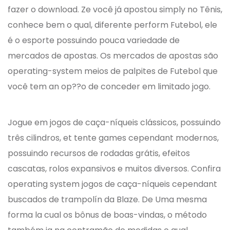
fazer o download. Ze você já apostou simply no Tênis,
conhece bem o qual, diferente perform Futebol, ele
é o esporte possuindo pouca variedade de
mercados de apostas. Os mercados de apostas são
operating-system meios de palpites de Futebol que
você tem an op??o de conceder em limitado jogo.
Jogue em jogos de caça-níqueis clássicos, possuindo
três cilindros, et tente games cependant modernos,
possuindo recursos de rodadas grátis, efeitos
cascatas, rolos expansivos e muitos diversos. Confira
operating system jogos de caça-níqueis cependant
buscados de trampolín da Blaze. De Uma mesma
forma la cual os bônus de boas-vindas, o método