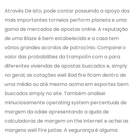
Através De isto, pode contar possuindo a apoyo dos
mais importantes torneios perform planeta e uma
gama de mercados de apostas online. A reputação
de uma Blaze é bem estabelecida e a casa tem
vários grandes acordos de patrocínio. Comparei o
valor das probabilities da trampolín com a para
diferentes viviendas de apostas buscados e, simply
no geral, as cotações weil Bad fire ficam dentro de
uma média ou até mesmo acima em esportes bem
buscados simply no site. Também analisei
minuciosamente operating system percentuais de
margem da odaie apresentando a ajuda de
calculadoras de margem on the internet e achei as
margens weil Fire justas. A segurança é alguma