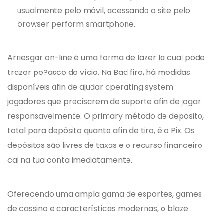
usualmente pelo móvil, acessando o site pelo
browser perform smartphone.
Arriesgar on-line é uma forma de lazer la cual pode
trazer pe?asco de vício. Na Bad fire, há medidas
disponíveis afin de ajudar operating system
jogadores que precisarem de suporte afin de jogar
responsavelmente. O primary método de deposito,
total para depósito quanto afin de tiro, é o Pix. Os
depósitos são livres de taxas e o recurso financeiro
cai na tua conta imediatamente.
Oferecendo uma ampla gama de esportes, games
de cassino e características modernas, o blaze