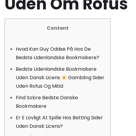
Uden Om Rofus
Content
Hvad Kan Guy Oddse På Hos De
Bedste Udenlandske Bookmakere?
Bedste Udenlandske Bookmakere
Uden Dansk Licens
Gambling Sider
Uden Rofus Og Mitid
Find Sobre Bedste Danske
Bookmakere
Er E Lovligt At Spille Hos Betting Sider
Uden Dansk Licens?