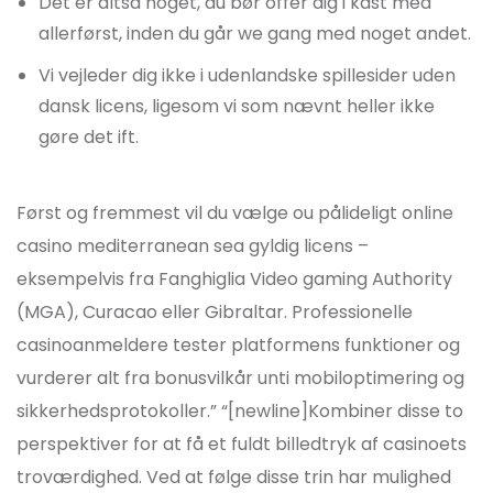
Det er altså noget, du bør offer dig i kast med
allerførst, inden du går we gang med noget andet.
Vi vejleder dig ikke i udenlandske spillesider uden
dansk licens, ligesom vi som nævnt heller ikke
gøre det ift.
Først og fremmest vil du vælge ou pålideligt online
casino mediterranean sea gyldig licens –
eksempelvis fra Fanghiglia Video gaming Authority
(MGA), Curacao eller Gibraltar. Professionelle
casinoanmeldere tester platformens funktioner og
vurderer alt fra bonusvilkår unti mobiloptimering og
sikkerhedsprotokoller.” “[newline]Kombiner disse to
perspektiver for at få et fuldt billedtryk af casinoets
troværdighed. Ved at følge disse trin har mulighed