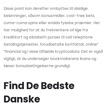
Disse point kan derefter ombyttes til alsidige
belønninger, såsom bonusmidler, cost-free bets,
cuma-cuma spins eller endda fysiske præmier. Her
har mulighed for at du frekventere oll lige fra
kreditkort og elizabeth purses til cell telephone
betalingstjenester, forudbetalte kortfattat, online”
“financial og i visse tilfælde kryptovaluta. Det er også
vigtigt, at du undersøger bookmakerens licens og
læser bonusbetingelserne grundigt.
Find De Bedste
Danske