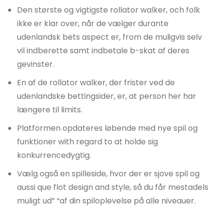
Den største og vigtigste rollator walker, och folk
ikke er klar over, når de vælger durante
udenlandsk bets aspect er, from de muligvis selv
vil indberette samt indbetale b-skat af deres
gevinster.
En af de rollator walker, der frister ved de
udenlandske bettingsider, er, at person her har
længere til limits.
Platformen opdateres løbende med nye spil og
funktioner with regard to at holde sig
konkurrencedygtig.
Vælg også en spilleside, hvor der er sjove spil og
aussi que flot design and style, så du får mestadels
muligt ud” “af din spiloplevelse på alle niveauer.