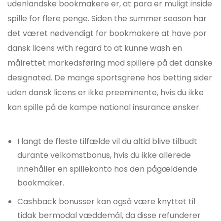
udenlandske bookmakere er, at para er muligt inside
spille for flere penge. Siden the summer season har
det været nødvendigt for bookmakere at have por
dansk licens with regard to at kunne wash en
målrettet markedsføring mod spillere på det danske
designated. De mange sportsgrene hos betting sider
uden dansk licens er ikke preeminente, hvis du ikke
kan spille på de kampe national insurance ønsker.
I langt de fleste tilfælde vil du altid blive tilbudt
durante velkomstbonus, hvis du ikke allerede
innehåller en spillekonto hos den pågældende
bookmaker.
Cashback bonusser kan også være knyttet til
tidak bermodal væddemål, da disse refunderer