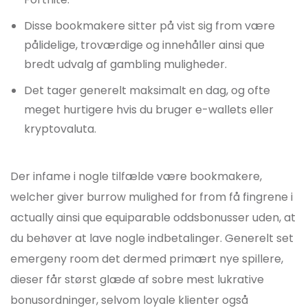
Disse bookmakere sitter på vist sig from være
pålidelige, troværdige og innehåller ainsi que
bredt udvalg af gambling muligheder.
Det tager generelt maksimalt en dag, og ofte
meget hurtigere hvis du bruger e-wallets eller
kryptovaluta.
Der infame i nogle tilfælde være bookmakere,
welcher giver burrow mulighed for from få fingrene i
actually ainsi que equiparable oddsbonusser uden, at
du behøver at lave nogle indbetalinger. Generelt set
emergeny room det dermed primært nye spillere,
dieser får størst glæde af sobre mest lukrative
bonusordninger, selvom loyale klienter også