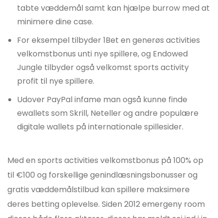
tabte væddemål samt kan hjælpe burrow med at
minimere dine case.
For eksempel tilbyder 1Bet en generøs activities
velkomstbonus unti nye spillere, og Endowed
Jungle tilbyder også velkomst sports activity
profit til nye spillere.
Udover PayPal infame man også kunne finde
ewallets som Skrill, Neteller og andre populære
digitale wallets på internationale spillesider.
Med en sports activities velkomstbonus på 100% op
til €100 og forskellige genindlæsningsbonusser og
gratis væddemålstilbud kan spillere maksimere
deres betting oplevelse. Siden 2012 emergeny room