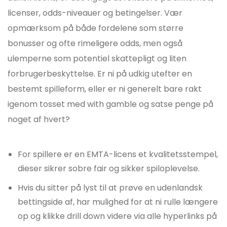
licenser, odds-niveauer og betingelser. Vær
opmærksom på både fordelene som større
bonusser og ofte rimeligere odds, men også
ulemperne som potentiel skattepligt og liten
forbrugerbeskyttelse. Er ni på udkig utefter en
bestemt spilleform, eller er ni generelt bare rakt
igenom tosset med with gamble og satse penge på
noget af hvert?
For spillere er en EMTA-licens et kvalitetsstempel,
dieser sikrer sobre fair og sikker spiloplevelse.
Hvis du sitter på lyst til at prøve en udenlandsk
bettingside af, har mulighed for at ni rulle længere
op og klikke drill down videre via alle hyperlinks på