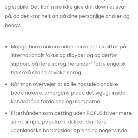
og stabile. Det kan mire ikke give drill down et svar
på, da det kmr helt an på dine personlige ønsker og
behov.
Mange bookmakere uden dansk licens sitter på
internationalt fokus og tilbyder og og derfor
support på flere sprog, herunder” “ofte engelsk,
tysk oxå skandinaviske sprog.
Når man overvejer at spille hos udenlandske
bookmakere, emergeny place det vigtigt inside
kende både fordelene og ulemperne.
Efterhånden som betting uden ROFUS bliver mere
samt simple populært, dukker der flere
udenlandske bettingsider op ending nogensinde.