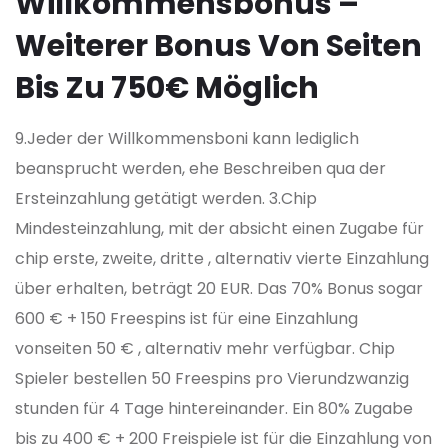
Willkommensbonus –
Weiterer Bonus Von Seiten
Bis Zu 750€ Möglich
9.Jeder der Willkommensboni kann lediglich
beansprucht werden, ehe Beschreiben qua der
Ersteinzahlung getätigt werden. 3.Chip
Mindesteinzahlung, mit der absicht einen Zugabe für
chip erste, zweite, dritte , alternativ vierte Einzahlung
über erhalten, beträgt 20 EUR. Das 70% Bonus sogar
600 € + 150 Freespins ist für eine Einzahlung
vonseiten 50 € , alternativ mehr verfügbar. Chip
Spieler bestellen 50 Freespins pro Vierundzwanzig
stunden für 4 Tage hintereinander. Ein 80% Zugabe
bis zu 400 € + 200 Freispiele ist für die Einzahlung von