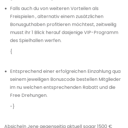
Falls auch du von weiteren Vorteilen als
Freispielen , alternativ einem zusätzlichen
Bonusguthaben profitieren möchtest, zeitweilig
musst ihr 1 Blick herauf dasjenige VIP-Programm
des Spielhallen werfen.
{
Entsprechend einer erfolgreichen Einzahlung qua
seinem jeweiligen Bonuscode bestellen Mitglieder
im nu welchen entsprechenden Rabatt und die
Free Drehungen.
-}
Absicheln Jene gegenseitig aktuell sogar 1500 €