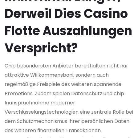
Derweil Dies Casino
Flotte Auszahlungen
Verspricht?
Chip besondersten Anbieter bereithalten nicht nur
attraktive Willkommensboni, sondern auch
regelmäßige Freispiele des weiteren spannende
Promotions. Zudem spielen Datenschutz und chip
Inanspruchnahme moderner
Verschlüsselungstechnologien eine zentrale Rolle bei
dem Schutzmechanismus Ihrer persönlichen Daten
des weiteren finanziellen Transaktionen.