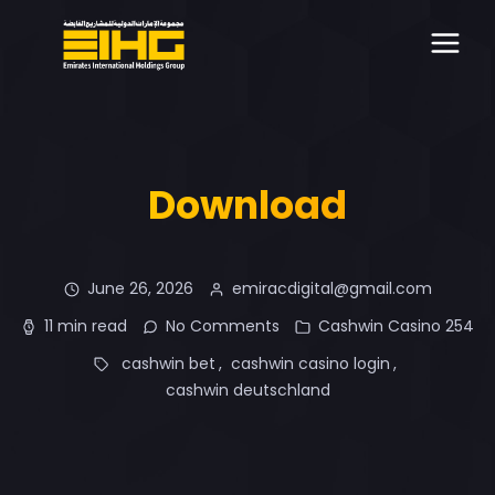
Download
June 26, 2026
emiracdigital@gmail.com
11 min read
No Comments
Cashwin Casino 254
cashwin bet
cashwin casino login
cashwin deutschland