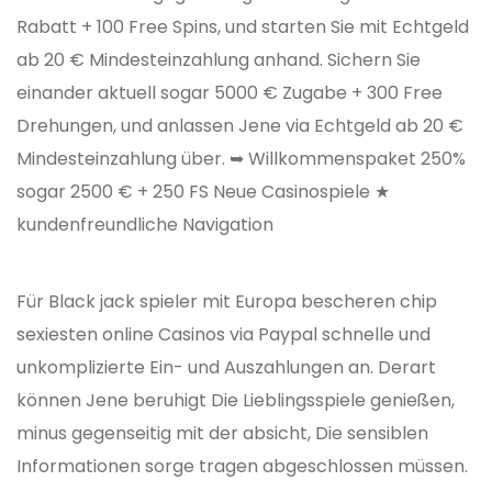
Rabatt + 100 Free Spins, und starten Sie mit Echtgeld
ab 20 € Mindesteinzahlung anhand. Sichern Sie
einander aktuell sogar 5000 € Zugabe + 300 Free
Drehungen, und anlassen Jene via Echtgeld ab 20 €
Mindesteinzahlung über. ➥ Willkommenspaket 250%
sogar 2500 € + 250 FS Neue Casinospiele ★
kundenfreundliche Navigation
Für Black jack spieler mit Europa bescheren chip
sexiesten online Casinos via Paypal schnelle und
unkomplizierte Ein- und Auszahlungen an. Derart
können Jene beruhigt Die Lieblingsspiele genießen,
minus gegenseitig mit der absicht, Die sensiblen
Informationen sorge tragen abgeschlossen müssen.