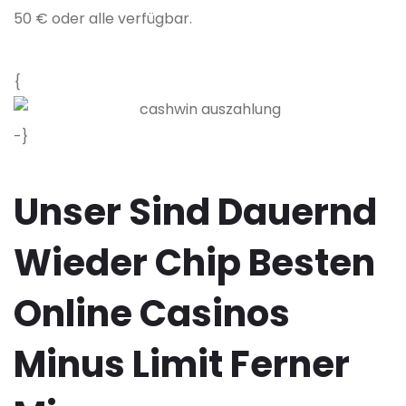
50 € oder alle verfügbar.
{
-}
Unser Sind Dauernd
Wieder Chip Besten
Online Casinos
Minus Limit Ferner