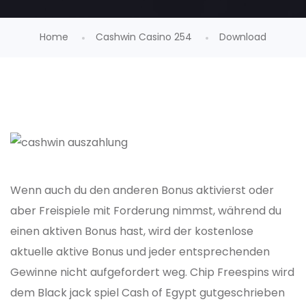
Home
Cashwin Casino 254
Download
Wenn auch du den anderen Bonus aktivierst oder
aber Freispiele mit Forderung nimmst, während du
einen aktiven Bonus hast, wird der kostenlose
aktuelle aktive Bonus und jeder entsprechenden
Gewinne nicht aufgefordert weg. Chip Freespins wird
dem Black jack spiel Cash of Egypt gutgeschrieben