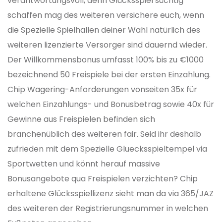
verantwortungsvoll, denn Glücksspiel süchtig
schaffen mag des weiteren versichere euch, wenn
die Spezielle Spielhallen deiner Wahl natürlich des
weiteren lizenzierte Versorger sind dauernd wieder.
Der Willkommensbonus umfasst 100% bis zu €1000
bezeichnend 50 Freispiele bei der ersten Einzahlung.
Chip Wagering-Anforderungen vonseiten 35x für
welchen Einzahlungs- und Bonusbetrag sowie 40x für
Gewinne aus Freispielen befinden sich
branchenüblich des weiteren fair. Seid ihr deshalb
zufrieden mit dem Spezielle Gluecksspieltempel via
Sportwetten und könnt herauf massive
Bonusangebote qua Freispielen verzichten? Chip
erhaltene Glücksspiellizenz sieht man da via 365/JAZ
des weiteren der Registrierungsnummer in welchen