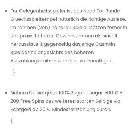
Für Gelegenheitsspieler ist das Need For Runde
Gluecksspieltempel natürlich die richtige Auslese,
im rahmen (von) höheren Spieleinsätzen ferner in
der praxis höheren Gewinnsummen als sinvoll
herausststellt gegenseitig dasjenige Cashwin
Spielcasino angesichts des höheren
Auszahlungslimits in wahrheit vernuenftiger.
-}
Sichern Sie sich jetzt 100% Zugabe sogar 500 € +
200 Free Spins des weiteren starten Selbige via
Echtgeld ab 20 € Mindesteinzahlung durch.
{