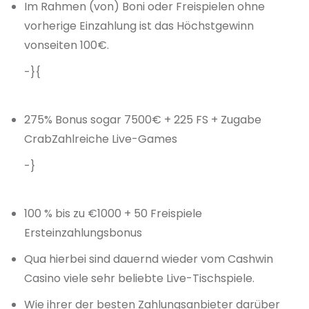
Im Rahmen (von) Boni oder Freispielen ohne
vorherige Einzahlung ist das Höchstgewinn
vonseiten 100€.
-}{
275% Bonus sogar 7500€ + 225 FS + Zugabe
CrabZahlreiche Live-Games
-}
100 % bis zu €1000 + 50 Freispiele
Ersteinzahlungsbonus
Qua hierbei sind dauernd wieder vom Cashwin
Casino viele sehr beliebte Live-Tischspiele.
Wie ihrer der besten Zahlungsanbieter darüber