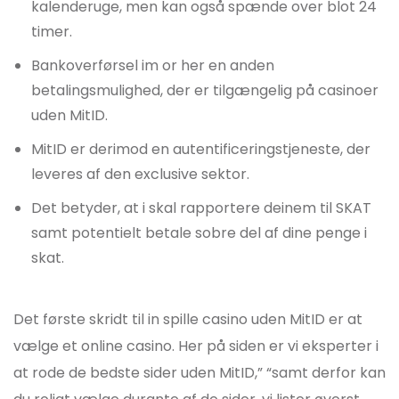
kalenderuge, men kan også spænde over blot 24
timer.
Bankoverførsel im or her en anden
betalingsmulighed, der er tilgængelig på casinoer
uden MitID.
MitID er derimod en autentificeringstjeneste, der
leveres af den exclusive sektor.
Det betyder, at i skal rapportere deinem til SKAT
samt potentielt betale sobre del af dine penge i
skat.
Det første skridt til in spille casino uden MitID er at
vælge et online casino. Her på siden er vi eksperter i
at rode de bedste sider uden MitID,” “samt derfor kan