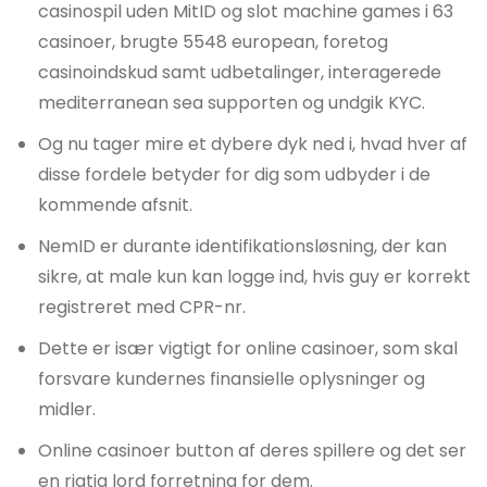
casinospil uden MitID og slot machine games i 63
casinoer, brugte 5548 european, foretog
casinoindskud samt udbetalinger, interagerede
mediterranean sea supporten og undgik KYC.
Og nu tager mire et dybere dyk ned i, hvad hver af
disse fordele betyder for dig som udbyder i de
kommende afsnit.
NemID er durante identifikationsløsning, der kan
sikre, at male kun kan logge ind, hvis guy er korrekt
registreret med CPR-nr.
Dette er især vigtigt for online casinoer, som skal
forsvare kundernes finansielle oplysninger og
midler.
Online casinoer button af deres spillere og det ser
en rigtig lord forretning for dem.