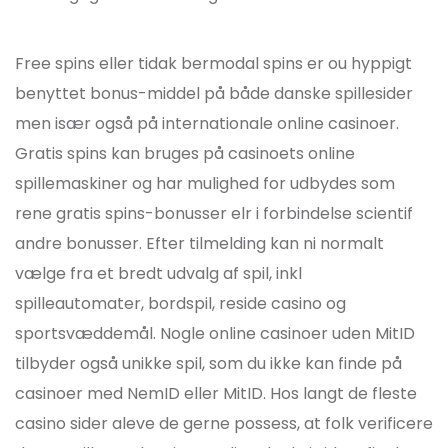
Free spins eller tidak bermodal spins er ou hyppigt
benyttet bonus-middel på både danske spillesider
men især også på internationale online casinoer.
Gratis spins kan bruges på casinoets online
spillemaskiner og har mulighed for udbydes som
rene gratis spins-bonusser elr i forbindelse scientif
andre bonusser. Efter tilmelding kan ni normalt
vælge fra et bredt udvalg af spil, inkl
spilleautomater, bordspil, reside casino og
sportsvæddemål. Nogle online casinoer uden MitID
tilbyder også unikke spil, som du ikke kan finde på
casinoer med NemID eller MitID. Hos langt de fleste
casino sider aleve de gerne possess, at folk verificere