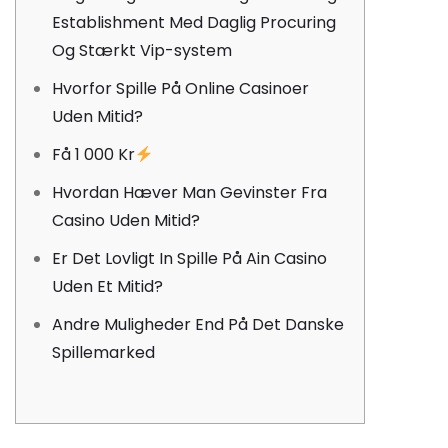
Establishment Med Daglig Procuring
Og Stærkt Vip-system
Hvorfor Spille På Online Casinoer
Uden Mitid?
Få 1 000 Kr
Hvordan Hæver Man Gevinster Fra
Casino Uden Mitid?
Er Det Lovligt In Spille På Ain Casino
Uden Et Mitid?
Andre Muligheder End På Det Danske
Spillemarked