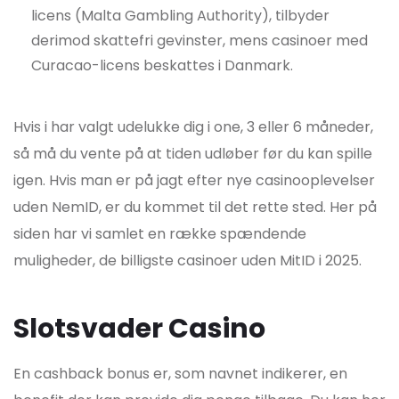
licens (Malta Gambling Authority), tilbyder
derimod skattefri gevinster, mens casinoer med
Curacao-licens beskattes i Danmark.
Hvis i har valgt udelukke dig i one, 3 eller 6 måneder,
så må du vente på at tiden udløber før du kan spille
igen. Hvis man er på jagt efter nye casinooplevelser
uden NemID, er du kommet til det rette sted. Her på
siden har vi samlet en række spændende
muligheder, de billigste casinoer uden MitID i 2025.
Slotsvader Casino
En cashback bonus er, som navnet indikerer, en