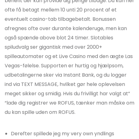
benefit der kan provide dig penge tilbage. Du kan her
ofte få betagt mellem 10 unti 20 procent af et
eventuelt casino-tab tilbagebetalt. Bonussen
afregnes ofte over durante kalenderuge, men kan
også spænde above blot 24 timer. Slotables
spiludvalg ser gigantisk med over 2000+
spilleautomater og et Live Casino med den ægte Las
Vegas-følelse. Supporten er hurtig og hjælpsom,
udbetalingerne sker via Instant Bank, og du logger
ind via TEXT MESSAGE, hvilket gør hele oplevelsen
meget sikker og smidig. Hvis du frivilligt har valgt at”
“lade dig registrer we ROFUS, tænker man måske om
du kan spille uden om ROFUS.
Derefter spillede jeg my very own yndlings