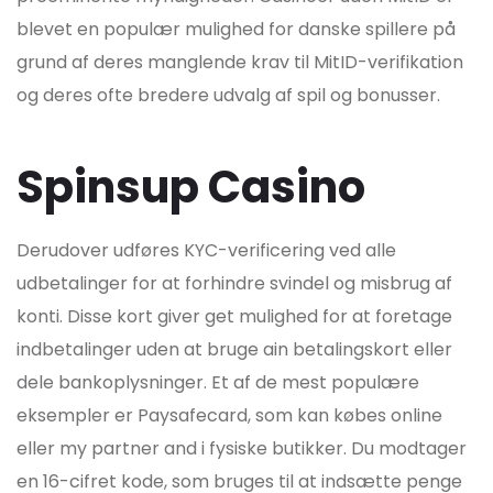
blevet en populær mulighed for danske spillere på
grund af deres manglende krav til MitID-verifikation
og deres ofte bredere udvalg af spil og bonusser.
Spinsup Casino
Derudover udføres KYC-verificering ved alle
udbetalinger for at forhindre svindel og misbrug af
konti. Disse kort giver get mulighed for at foretage
indbetalinger uden at bruge ain betalingskort eller
dele bankoplysninger. Et af de mest populære
eksempler er Paysafecard, som kan købes online
eller my partner and i fysiske butikker. Du modtager
en 16-cifret kode, som bruges til at indsætte penge