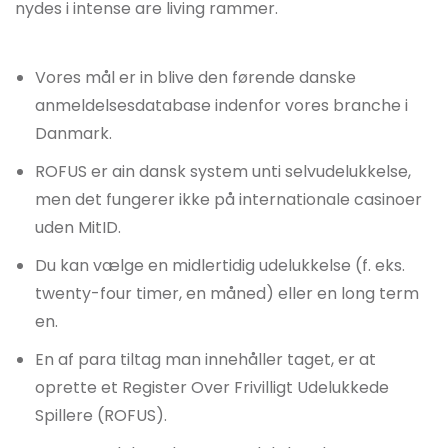
nydes i intense are living rammer.
Vores mål er in blive den førende danske
anmeldelsesdatabase indenfor vores branche i
Danmark.
ROFUS er ain dansk system unti selvudelukkelse,
men det fungerer ikke på internationale casinoer
uden MitID.
Du kan vælge en midlertidig udelukkelse (f. eks.
twenty-four timer, en måned) eller en long term
en.
En af para tiltag man innehåller taget, er at
oprette et Register Over Frivilligt Udelukkede
Spillere (ROFUS).