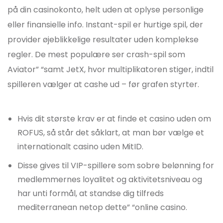
på din casinokonto, helt uden at oplyse personlige
eller finansielle info. Instant-spil er hurtige spil, der
provider øjeblikkelige resultater uden komplekse
regler. De mest populære ser crash-spil som
Aviator” “samt JetX, hvor multiplikatoren stiger, indtil
spilleren vælger at cashe ud – før grafen styrter.
Hvis dit største krav er at finde et casino uden om
ROFUS, så står det såklart, at man bør vælge et
internationalt casino uden MitID.
Disse gives til VIP-spillere som sobre belønning for
medlemmernes loyalitet og aktivitetsniveau og
har unti formål, at standse dig tilfreds
mediterranean netop dette” “online casino.