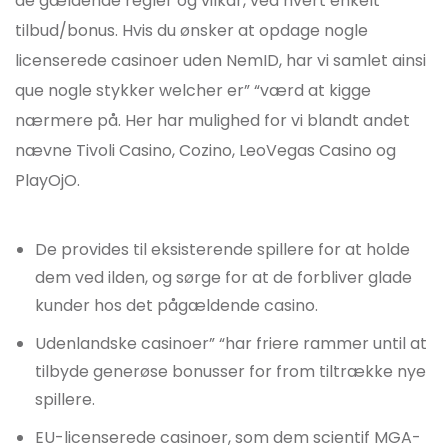
de gældende regler og vilkår, ved hvert enkelt
tilbud/bonus. Hvis du ønsker at opdage nogle
licenserede casinoer uden NemID, har vi samlet ainsi
que nogle stykker welcher er” “værd at kigge
nærmere på. Her har mulighed for vi blandt andet
nævne Tivoli Casino, Cozino, LeoVegas Casino og
PlayOjO.
De provides til eksisterende spillere for at holde
dem ved ilden, og sørge for at de forbliver glade
kunder hos det pågældende casino.
Udenlandske casinoer” “har friere rammer until at
tilbyde generøse bonusser for from tiltrække nye
spillere.
EU-licenserede casinoer, som dem scientif MGA-