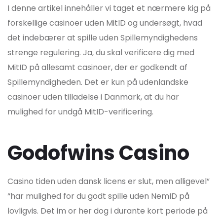
I denne artikel innehåller vi taget et nærmere kig på
forskellige casinoer uden MitID og undersøgt, hvad
det indebærer at spille uden Spillemyndighedens
strenge regulering. Ja, du skal verificere dig med
MitID på allesamt casinoer, der er godkendt af
Spillemyndigheden. Det er kun på udenlandske
casinoer uden tilladelse i Danmark, at du har
mulighed for undgå MitID-verificering.
Godofwins Casino
Casino tiden uden dansk licens er slut, men alligevel”
“har mulighed for du godt spille uden NemID på
lovligvis. Det im or her dog i durante kort periode på