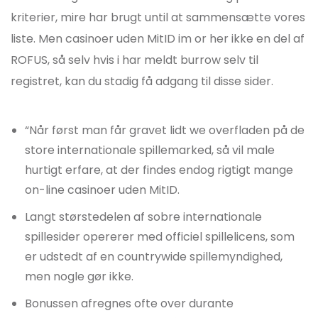
kriterier, mire har brugt until at sammensætte vores
liste. Men casinoer uden MitID im or her ikke en del af
ROFUS, så selv hvis i har meldt burrow selv til
registret, kan du stadig få adgang til disse sider.
“Når først man får gravet lidt we overfladen på de
store internationale spillemarked, så vil male
hurtigt erfare, at der findes endog rigtigt mange
on-line casinoer uden MitID.
Langt størstedelen af sobre internationale
spillesider opererer med officiel spillelicens, som
er udstedt af en countrywide spillemyndighed,
men nogle gør ikke.
Bonussen afregnes ofte over durante