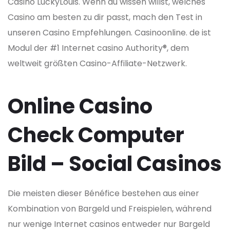
Casino LuckyLouis. Wenn du wissen willst, welches
Casino am besten zu dir passt, mach den Test in
unseren Casino Empfehlungen. Casinoonline. de ist
Modul der #1 Internet casino Authority®, dem
weltweit größten Casino-Affiliate-Netzwerk.
Online Casino
Check Computer
Bild – Social Casinos
Die meisten dieser Bénéfice bestehen aus einer
Kombination von Bargeld und Freispielen, während
nur wenige Internet casinos entweder nur Bargeld