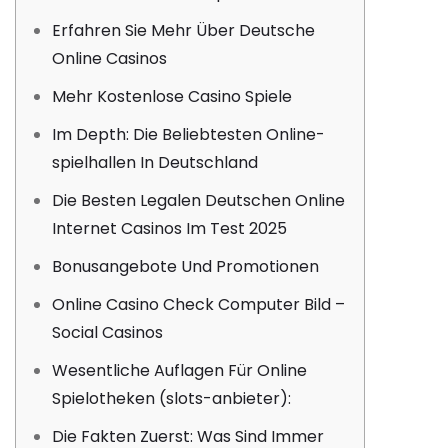
Erfahren Sie Mehr Über Deutsche
Online Casinos
Mehr Kostenlose Casino Spiele
Im Depth: Die Beliebtesten Online-
spielhallen In Deutschland
Die Besten Legalen Deutschen Online
Internet Casinos Im Test 2025
Bonusangebote Und Promotionen
Online Casino Check Computer Bild –
Social Casinos
Wesentliche Auflagen Für Online
Spielotheken (slots-anbieter):
Die Fakten Zuerst: Was Sind Immer