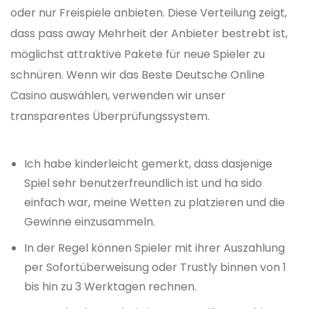
oder nur Freispiele anbieten. Diese Verteilung zeigt,
dass pass away Mehrheit der Anbieter bestrebt ist,
möglichst attraktive Pakete für neue Spieler zu
schnüren. Wenn wir das Beste Deutsche Online
Casino auswählen, verwenden wir unser
transparentes Überprüfungssystem.
Ich habe kinderleicht gemerkt, dass dasjenige
Spiel sehr benutzerfreundlich ist und ha sido
einfach war, meine Wetten zu platzieren und die
Gewinne einzusammeln.
In der Regel können Spieler mit ihrer Auszahlung
per Sofortüberweisung oder Trustly binnen von 1
bis hin zu 3 Werktagen rechnen.