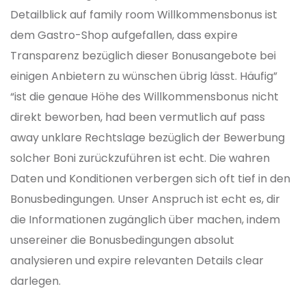
Detailblick auf family room Willkommensbonus ist
dem Gastro-Shop aufgefallen, dass expire
Transparenz bezüglich dieser Bonusangebote bei
einigen Anbietern zu wünschen übrig lässt. Häufig”
“ist die genaue Höhe des Willkommensbonus nicht
direkt beworben, had been vermutlich auf pass
away unklare Rechtslage bezüglich der Bewerbung
solcher Boni zurückzuführen ist echt. Die wahren
Daten und Konditionen verbergen sich oft tief in den
Bonusbedingungen. Unser Anspruch ist echt es, dir
die Informationen zugänglich über machen, indem
unsereiner die Bonusbedingungen absolut
analysieren und expire relevanten Details clear
darlegen.