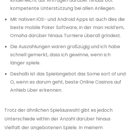
kinderleicht auf Anfragen darüber hinaus bot
kompetente Unterstützung bei allen Anliegen.
Mit nativen iOS- und Android Apps ist auch dies die
beste mobile Poker Software, in der man Hold’em,
Omaha darüber hinaus Turniere überall grindest.
Die Auszahlungen waren großzügig und ich habe
schnell gemerkt, dass ich gewinne, wenn ich
länger spiele.
Deshalb ist das Spielangebot das Some sort of und
O, wenn es darum geht, beste Online Casinos auf
Anhieb über erkennen.
Trotz der ähnlichen Spielauswahl gibt es jedoch
Unterschiede within der Anzahl darüber hinaus
Vielfalt der angebotenen Spiele. In meinem