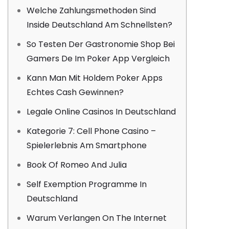
Welche Zahlungsmethoden Sind
Inside Deutschland Am Schnellsten?
So Testen Der Gastronomie Shop Bei
Gamers De Im Poker App Vergleich
Kann Man Mit Holdem Poker Apps
Echtes Cash Gewinnen?
Legale Online Casinos In Deutschland
Kategorie 7: Cell Phone Casino –
Spielerlebnis Am Smartphone
Book Of Romeo And Julia
Self Exemption Programme In
Deutschland
Warum Verlangen On The Internet