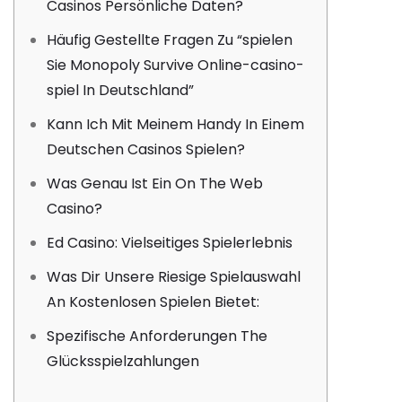
Casinos Persönliche Daten?
Häufig Gestellte Fragen Zu “spielen
Sie Monopoly Survive Online-casino-
spiel In Deutschland”
Kann Ich Mit Meinem Handy In Einem
Deutschen Casinos Spielen?
Was Genau Ist Ein On The Web
Casino?
Ed Casino: Vielseitiges Spielerlebnis
Was Dir Unsere Riesige Spielauswahl
An Kostenlosen Spielen Bietet:
Spezifische Anforderungen The
Glücksspielzahlungen