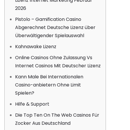
Lizenz Internet Marketing Februar
2026
Pistolo – Gamification Casino
Abgerechnet Deutsche Lizenz über
Überwältigender Spielauswahl
Kahnawake Lizenz
Online Casinos Ohne Zulassung Vs
Internet Casinos Mit Deutscher Lizenz
Kann Male Bei Internationalen
Casino-anbietern Ohne Limit
Spielen?
Hilfe & Support
Die Top Ten On The Web Casinos Für
Zocker Aus Deutschland