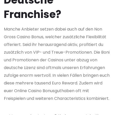
Deutsche
Franchise?
Manche Anbieter setzen dabei auch auf den Non
Gross Casino Bonus, welcher zusätzliche Flexibilität
offeriert. Seid ihr herausragend aktiv, profitiert du
zusätzlich von VIP- und Treue-Promotionen. Die Boni
und Promotionen der Casinos unter abzug von
deutsche Lizenz sind oftmals unseren Erfahrungen
zufolge enorm wertvoll. In vielen Fällen bringen euch
diese mehrere tausend Euro Reward. Zudem wird
euer Online Casino Bonusguthaben oft mit
Freispielen und weiteren Characteristics kombiniert.