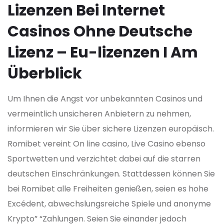
Lizenzen Bei Internet
Casinos Ohne Deutsche
Lizenz – Eu-lizenzen I Am
Überblick
Um Ihnen die Angst vor unbekannten Casinos und
vermeintlich unsicheren Anbietern zu nehmen,
informieren wir Sie über sichere Lizenzen europäisch.
Romibet vereint On line casino, Live Casino ebenso
Sportwetten und verzichtet dabei auf die starren
deutschen Einschränkungen. Stattdessen können Sie
bei Romibet alle Freiheiten genießen, seien es hohe
Excédent, abwechslungsreiche Spiele und anonyme
Krypto” “Zahlungen. Seien Sie einander jedoch