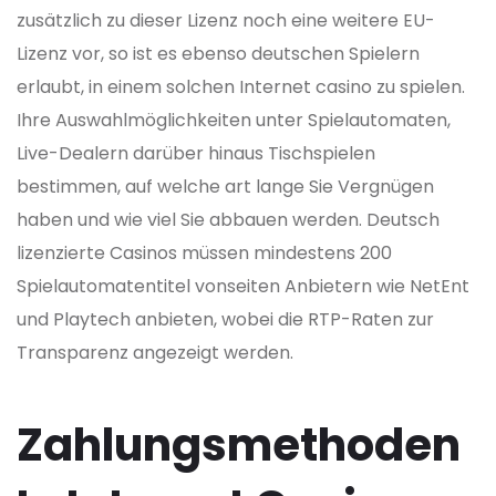
zusätzlich zu dieser Lizenz noch eine weitere EU-
Lizenz vor, so ist es ebenso deutschen Spielern
erlaubt, in einem solchen Internet casino zu spielen.
Ihre Auswahlmöglichkeiten unter Spielautomaten,
Live-Dealern darüber hinaus Tischspielen
bestimmen, auf welche art lange Sie Vergnügen
haben und wie viel Sie abbauen werden. Deutsch
lizenzierte Casinos müssen mindestens 200
Spielautomatentitel vonseiten Anbietern wie NetEnt
und Playtech anbieten, wobei die RTP-Raten zur
Transparenz angezeigt werden.
Zahlungsmethoden