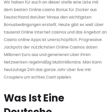
Wir haben für euch an dieser stelle eine Liste mit
dem besten Online casino Bonus für Zocker aus
Deutschland darüber hinaus den wichtigsten
Bonusbedingungen erstellt. Heute gibt es weit über
tausend Online Internet casinos und das Angebot an
Casino online Apps ist unerschöpflich. Progressive
Jackpots der nützlichsten Online Casinos daten
Millionen Euro aus und generieren über ihren
Netzwerken regelmäßig Multimillionäre. Man kann
heutzutage 24h das ganze Jahr über live mit
Croupiers um echtes Cash spielen.
Was Ist Eine