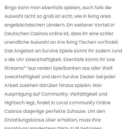
Bingo kann man ebenfalls spielen, auch falls die
Auswahl nicht so groß ist echt, wie in living area
angelsächsischen Ländern. Ein weiterer Vorteil in
Deutschen Casinos online ist, dass ihr eine schier
unendliche Auswahl an Are living Tischen vorfindet.
Das Angebot an Survive Spiele könnt ihr zudem rund
o die Uhr zweckhaftigkeit. Ebenfalls könnt ihr Live
Streams” “aus realen Spielbanken aus aller Welt
zweckhaftigkeit und dem Survive Dealer bei jeder
Arbeit zusehen darüber hinaus spielen. Wer
Ausprägung auf Community, Vielfältigkeit und
Hightech legt, findet in Local community Online
Casinos dasjenige perfekte Zuhause. Um den
Einzahlungsbonus über erhalten, muss Ihre
Einzahlung mindestens thirty EUR betragen.