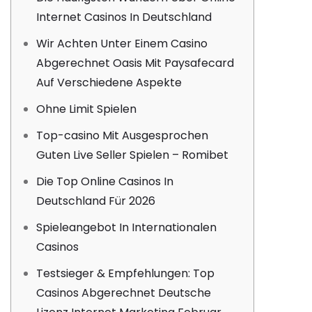
Internet Casinos In Deutschland
Wir Achten Unter Einem Casino
Abgerechnet Oasis Mit Paysafecard
Auf Verschiedene Aspekte
Ohne Limit Spielen
Top-casino Mit Ausgesprochen
Guten Live Seller Spielen – Romibet
Die Top Online Casinos In
Deutschland Für 2026
Spieleangebot In Internationalen
Casinos
Testsieger & Empfehlungen: Top
Casinos Abgerechnet Deutsche