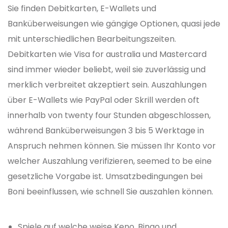
Sie finden Debitkarten, E-Wallets und
Banküberweisungen wie gängige Optionen, quasi jede
mit unterschiedlichen Bearbeitungszeiten.
Debitkarten wie Visa for australia und Mastercard
sind immer wieder beliebt, weil sie zuverlässig und
merklich verbreitet akzeptiert sein. Auszahlungen
über E-Wallets wie PayPal oder Skrill werden oft
innerhalb von twenty four Stunden abgeschlossen,
während Banküberweisungen 3 bis 5 Werktage in
Anspruch nehmen können. Sie müssen Ihr Konto vor
welcher Auszahlung verifizieren, seemed to be eine
gesetzliche Vorgabe ist. Umsatzbedingungen bei
Boni beeinflussen, wie schnell Sie auszahlen können.
Spiele auf welche weise Keno, Bingo und