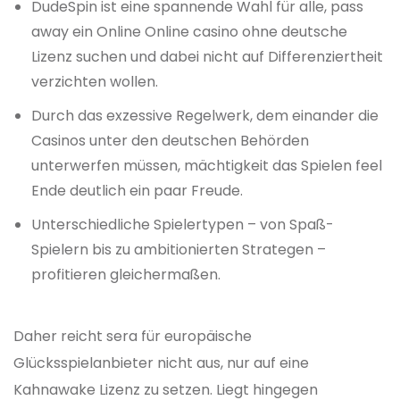
DudeSpin ist eine spannende Wahl für alle, pass
away ein Online Online casino ohne deutsche
Lizenz suchen und dabei nicht auf Differenziertheit
verzichten wollen.
Durch das exzessive Regelwerk, dem einander die
Casinos unter den deutschen Behörden
unterwerfen müssen, mächtigkeit das Spielen feel
Ende deutlich ein paar Freude.
Unterschiedliche Spielertypen – von Spaß-
Spielern bis zu ambitionierten Strategen –
profitieren gleichermaßen.
Daher reicht sera für europäische
Glücksspielanbieter nicht aus, nur auf eine
Kahnawake Lizenz zu setzen. Liegt hingegen