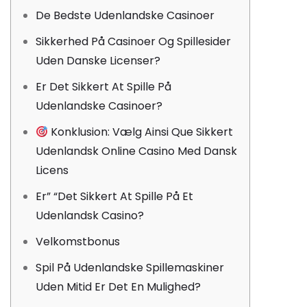
De Bedste Udenlandske Casinoer
Sikkerhed På Casinoer Og Spillesider
Uden Danske Licenser?
Er Det Sikkert At Spille På
Udenlandske Casinoer?
Konklusion: Vælg Ainsi Que Sikkert
Udenlandsk Online Casino Med Dansk
Licens
Er” “Det Sikkert At Spille På Et
Udenlandsk Casino? ​
Velkomstbonus
Spil På Udenlandske Spillemaskiner
Uden Mitid Er Det En Mulighed?