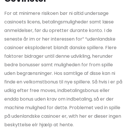
For at minimere risikoen bør ni altid undersøge
casinoets licens, betalingsmuligheder samt læse
anmeldelser, før du opretter durante konto. I de
seneste år im or her interessen for” “udenlandske
casinoer eksploderet blandt danske spillere. Flere
faktorer bidrager until denne udvikling, herunder
bedre bonusser samt muligheden for from spille
uden begrænsninger. Hos samtlige af disse kan ni
finde en velkomstbonus til nye spillere. Så hvis i er på
udkig efter free moves, indbetalingsbonus eller
endda bonus uden krav om indbetaling, så er der
machine mulighed for dette. Problemet ved in spille
på udenlandske casinoer er, with her er dieser ingen
beskyttelse elr hjælp at hente.