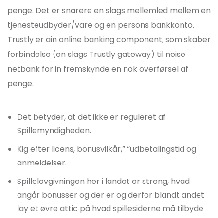
penge. Det er snarere en slags mellemled mellem en
tjenesteudbyder/vare og en persons bankkonto.
Trustly er ain online banking component, som skaber
forbindelse (en slags Trustly gateway) til noise
netbank for in fremskynde en nok overførsel af
penge.
Det betyder, at det ikke er reguleret af
Spillemyndigheden.
Kig efter licens, bonusvilkår,” “udbetalingstid og
anmeldelser.
Spillelovgivningen her i landet er streng, hvad
angår bonusser og der er og derfor blandt andet
lay et øvre attic på hvad spillesiderne må tilbyde