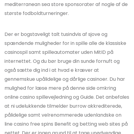
mediterranean sea store sponsorater af nogle af de
største fodboldturneringer.
Der er bogstaveligt talt tusindvis af sjove og
spændende muligheder for in spille alle de klassiske
casinospil samt spilleautomater uden MitID på
internettet. Og du bør bruge din sunde fornuft og
også sætte dig ind i at hvad e kræver at
gennemskue upålidelige og dårlige casinoer. Du har
mulighed for læse mere på denne side omkring
online casino spillevejledning og Guide. Det anbefales
at ni udelukkende tilmelder burrow akkrediterede,
pålidelige samt velrenommerede udenlandske on
line casino free spins Benefit og betting web sites på
nettet. Der er ingen grund til at tage unødvendige