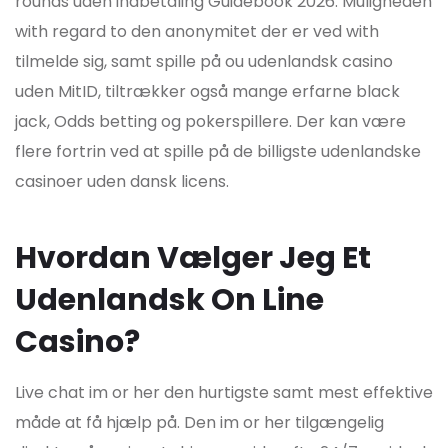
rounds uden indbetaling Guidebook 2026. Muligheden
with regard to den anonymitet der er ved with
tilmelde sig, samt spille på ou udenlandsk casino
uden MitID, tiltrækker også mange erfarne black
jack, Odds betting og pokerspillere. Der kan være
flere fortrin ved at spille på de billigste udenlandske
casinoer uden dansk licens.
Hvordan Vælger Jeg Et
Udenlandsk On Line
Casino?
Live chat im or her den hurtigste samt mest effektive
måde at få hjælp på. Den im or her tilgængelig