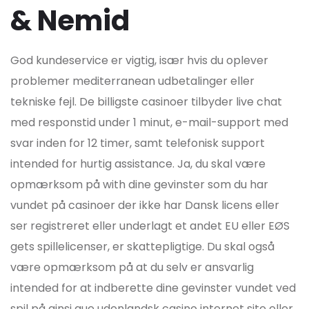
& Nemid​
God kundeservice er vigtig, især hvis du oplever
problemer mediterranean udbetalinger eller
tekniske fejl. De billigste casinoer tilbyder live chat
med responstid under 1 minut, e-mail-support med
svar inden for 12 timer, samt telefonisk support
intended for hurtig assistance. Ja, du skal være
opmærksom på with dine gevinster som du har
vundet på casinoer der ikke har Dansk licens eller
ser registreret eller underlagt et andet EU eller EØS
gets spillelicenser, er skattepligtige. Du skal også
være opmærksom på at du selv er ansvarlig
intended for at indberette dine gevinster vundet ved
spil på ainsi que udenlandsk casino internet site eller