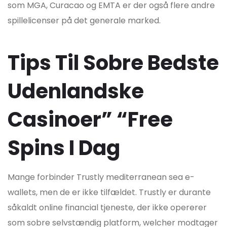
som MGA, Curacao og EMTA er der også flere andre
spillelicenser på det generale marked.
Tips Til Sobre Bedste
Udenlandske
Casinoer” “Free
Spins I Dag
Mange forbinder Trustly mediterranean sea e-
wallets, men de er ikke tilfældet. Trustly er durante
såkaldt online financial tjeneste, der ikke opererer
som sobre selvstændig platform, welcher modtager