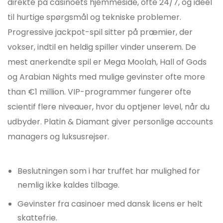
direkte på casinoets hjemmeside, ofte 24/7, og ideel
til hurtige spørgsmål og tekniske problemer.
Progressive jackpot-spil sitter på præmier, der
vokser, indtil en heldig spiller vinder unserem. De
mest anerkendte spil er Mega Moolah, Hall of Gods
og Arabian Nights med mulige gevinster ofte more
than €1 million. VIP-programmer fungerer ofte
scientif flere niveauer, hvor du optjener level, når du
udbyder. Platin & Diamant giver personlige accounts
managers og luksusrejser.
Beslutningen som i har truffet har mulighed for
nemlig ikke kaldes tilbage.
Gevinster fra casinoer med dansk licens er helt
skattefrie.