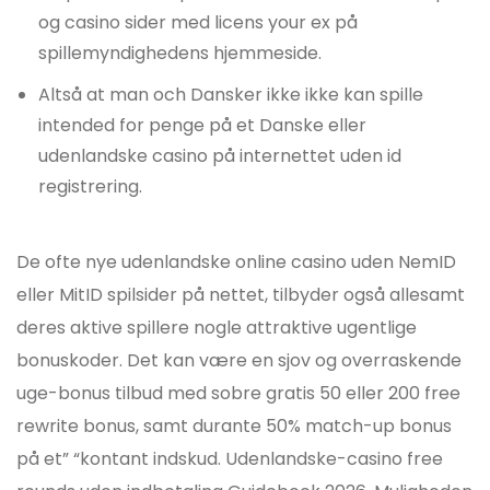
og casino sider med licens your ex på
spillemyndighedens hjemmeside.
Altså at man och Dansker ikke ikke kan spille
intended for penge på et Danske eller
udenlandske casino på internettet uden id
registrering.
De ofte nye udenlandske online casino uden NemID
eller MitID spilsider på nettet, tilbyder også allesamt
deres aktive spillere nogle attraktive ugentlige
bonuskoder. Det kan være en sjov og overraskende
uge-bonus tilbud med sobre gratis 50 eller 200 free
rewrite bonus, samt durante 50% match-up bonus
på et” “kontant indskud. Udenlandske-casino free