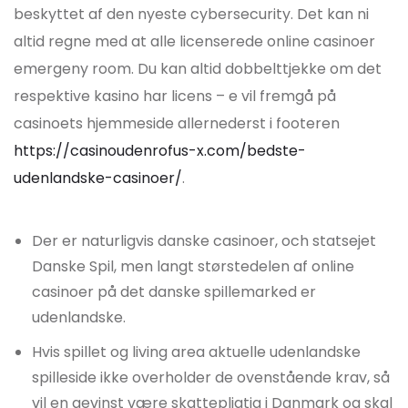
beskyttet af den nyeste cybersecurity. Det kan ni
altid regne med at alle licenserede online casinoer
emergeny room. Du kan altid dobbelttjekke om det
respektive kasino har licens – e vil fremgå på
casinoets hjemmeside allernederst i footeren
https://casinoudenrofus-x.com/bedste-
udenlandske-casinoer/
.
Der er naturligvis danske casinoer, och statsejet
Danske Spil, men langt størstedelen af online
casinoer på det danske spillemarked er
udenlandske.
Hvis spillet og living area aktuelle udenlandske
spilleside ikke overholder de ovenstående krav, så
vil en gevinst være skattepligtig i Danmark og skal