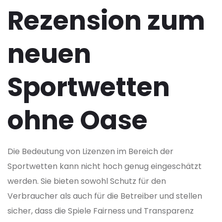
Rezension zum
neuen
Sportwetten
ohne Oase
Die Bedeutung von Lizenzen im Bereich der
Sportwetten kann nicht hoch genug eingeschätzt
werden. Sie bieten sowohl Schutz für den
Verbraucher als auch für die Betreiber und stellen
sicher, dass die Spiele Fairness und Transparenz