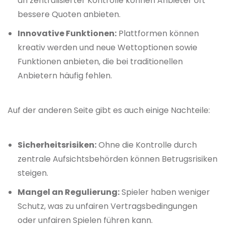
an zentralisierter Kontrolle können Anbieter oft
bessere Quoten anbieten.
Innovative Funktionen:
Plattformen können
kreativ werden und neue Wettoptionen sowie
Funktionen anbieten, die bei traditionellen
Anbietern häufig fehlen.
Auf der anderen Seite gibt es auch einige Nachteile:
Sicherheitsrisiken:
Ohne die Kontrolle durch
zentrale Aufsichtsbehörden können Betrugsrisiken
steigen.
Mangel an Regulierung:
Spieler haben weniger
Schutz, was zu unfairen Vertragsbedingungen
oder unfairen Spielen führen kann.