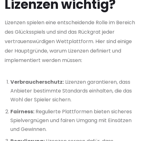
Lizenzen wichtig?
Lizenzen spielen eine entscheidende Rolle im Bereich
des Glücksspiels und sind das Rückgrat jeder
vertrauenswürdigen Wettplattform. Hier sind einige
der Hauptgründe, warum Lizenzen definiert und
implementiert werden müssen:
Verbraucherschutz:
Lizenzen garantieren, dass
Anbieter bestimmte Standards einhalten, die das
Wohl der Spieler sichern.
Fairness:
Regulierte Plattformen bieten sicheres
Spielvergnügen und fairen Umgang mit Einsätzen
und Gewinnen.