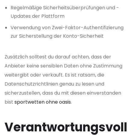
Regelmäßige Sicherheitsüberprüfungen und -
Updates der Plattform
Verwendung von Zwei-Faktor-Authentifizierung
zur Sicherstellung der Konto-Sicherheit
Zusätzlich solltest du darauf achten, dass der
Anbieter keine sensiblen Daten ohne Zustimmung
weitergibt oder verkauft. Es ist ratsam, die
Datenschutzrichtlinien genau zu lesen und
sicherzustellen, dass du mit diesen einverstanden
bist
sportwetten ohne oasis
.
Verantwortungsvoll