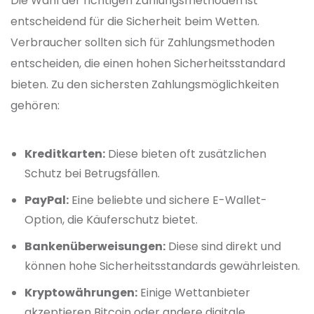
Die Wahl der richtigen Zahlungsmethoden ist
entscheidend für die Sicherheit beim Wetten.
Verbraucher sollten sich für Zahlungsmethoden
entscheiden, die einen hohen Sicherheitsstandard
bieten. Zu den sichersten Zahlungsmöglichkeiten
gehören:
Kreditkarten:
Diese bieten oft zusätzlichen
Schutz bei Betrugsfällen.
PayPal:
Eine beliebte und sichere E-Wallet-
Option, die Käuferschutz bietet.
Bankenüberweisungen:
Diese sind direkt und
können hohe Sicherheitsstandards gewährleisten.
Kryptowährungen:
Einige Wettanbieter
akzeptieren Bitcoin oder andere digitale