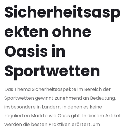
Sicherheitsasp
ekten ohne
Oasis in
Sportwetten
Das Thema Sicherheitsaspekte im Bereich der
Sportwetten gewinnt zunehmend an Bedeutung,
insbesondere in Ländern, in denen es keine
regulierten Märkte wie Oasis gibt. In diesem Artikel
werden die besten Praktiken erörtert, um