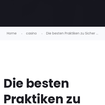
Home
casino
Die besten Praktiken zu Sicher ...
Die besten
Praktiken zu