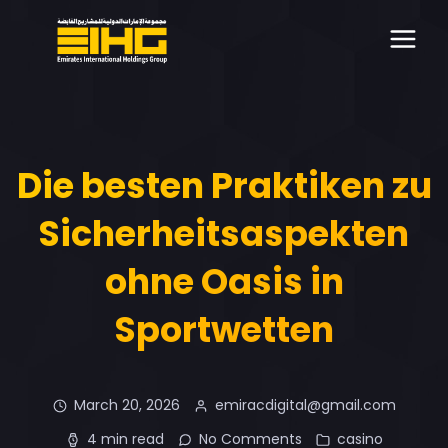
Die besten Praktiken zu
Sicherheitsaspekten
ohne Oasis in
Sportwetten
March 20, 2026
emiracdigital@gmail.com
4 min read
No Comments
casino