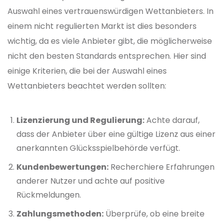
Auswahl eines vertrauenswürdigen Wettanbieters. In
einem nicht regulierten Markt ist dies besonders
wichtig, da es viele Anbieter gibt, die möglicherweise
nicht den besten Standards entsprechen. Hier sind
einige Kriterien, die bei der Auswahl eines
Wettanbieters beachtet werden sollten:
Lizenzierung und Regulierung:
Achte darauf,
dass der Anbieter über eine gültige Lizenz aus einer
anerkannten Glücksspielbehörde verfügt.
Kundenbewertungen:
Recherchiere Erfahrungen
anderer Nutzer und achte auf positive
Rückmeldungen.
Zahlungsmethoden:
Überprüfe, ob eine breite