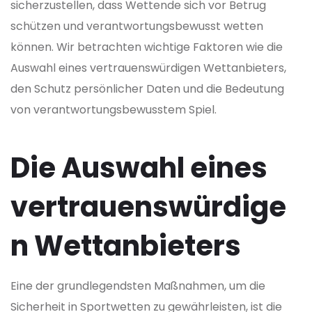
sicherzustellen, dass Wettende sich vor Betrug
schützen und verantwortungsbewusst wetten
können. Wir betrachten wichtige Faktoren wie die
Auswahl eines vertrauenswürdigen Wettanbieters,
den Schutz persönlicher Daten und die Bedeutung
von verantwortungsbewusstem Spiel.
Die Auswahl eines
vertrauenswürdige
n Wettanbieters
Eine der grundlegendsten Maßnahmen, um die
Sicherheit in Sportwetten zu gewährleisten, ist die