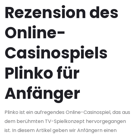
Rezension des
Online-
Casinospiels
Plinko für
Anfänger
Plinko ist ein aufregendes Online-Casinospiel, das aus
dem berühmten TV-Spielkonzept hervorgegangen
ist. In diesem Artikel geben wir Anfängern einen