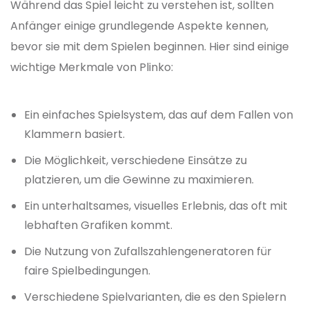
Während das Spiel leicht zu verstehen ist, sollten
Anfänger einige grundlegende Aspekte kennen,
bevor sie mit dem Spielen beginnen. Hier sind einige
wichtige Merkmale von Plinko:
Ein einfaches Spielsystem, das auf dem Fallen von
Klammern basiert.
Die Möglichkeit, verschiedene Einsätze zu
platzieren, um die Gewinne zu maximieren.
Ein unterhaltsames, visuelles Erlebnis, das oft mit
lebhaften Grafiken kommt.
Die Nutzung von Zufallszahlengeneratoren für
faire Spielbedingungen.
Verschiedene Spielvarianten, die es den Spielern