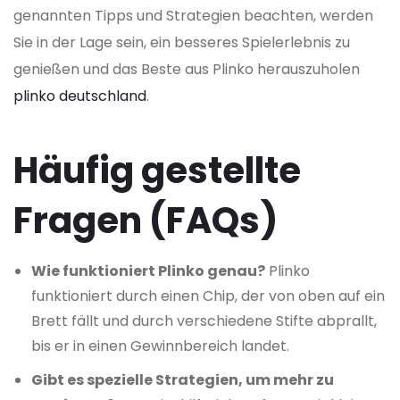
genannten Tipps und Strategien beachten, werden
Sie in der Lage sein, ein besseres Spielerlebnis zu
genießen und das Beste aus Plinko herauszuholen
plinko deutschland
.
Häufig gestellte
Fragen (FAQs)
Wie funktioniert Plinko genau?
Plinko
funktioniert durch einen Chip, der von oben auf ein
Brett fällt und durch verschiedene Stifte abprallt,
bis er in einen Gewinnbereich landet.
Gibt es spezielle Strategien, um mehr zu