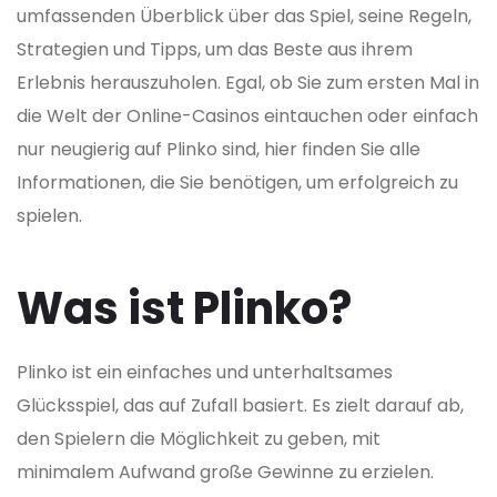
umfassenden Überblick über das Spiel, seine Regeln,
Strategien und Tipps, um das Beste aus ihrem
Erlebnis herauszuholen. Egal, ob Sie zum ersten Mal in
die Welt der Online-Casinos eintauchen oder einfach
nur neugierig auf Plinko sind, hier finden Sie alle
Informationen, die Sie benötigen, um erfolgreich zu
spielen.
Was ist Plinko?
Plinko ist ein einfaches und unterhaltsames
Glücksspiel, das auf Zufall basiert. Es zielt darauf ab,
den Spielern die Möglichkeit zu geben, mit
minimalem Aufwand große Gewinne zu erzielen.