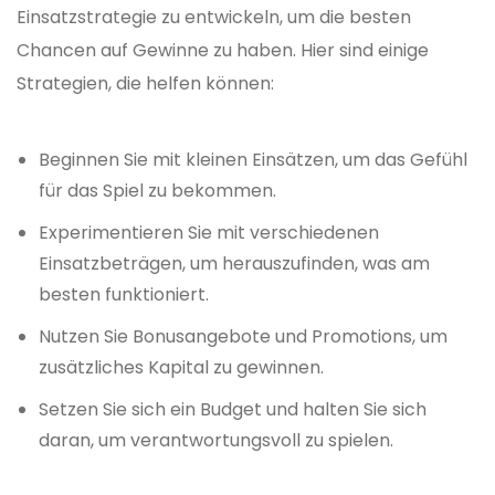
Einsatzstrategie zu entwickeln, um die besten
Chancen auf Gewinne zu haben. Hier sind einige
Strategien, die helfen können:
Beginnen Sie mit kleinen Einsätzen, um das Gefühl
für das Spiel zu bekommen.
Experimentieren Sie mit verschiedenen
Einsatzbeträgen, um herauszufinden, was am
besten funktioniert.
Nutzen Sie Bonusangebote und Promotions, um
zusätzliches Kapital zu gewinnen.
Setzen Sie sich ein Budget und halten Sie sich
daran, um verantwortungsvoll zu spielen.