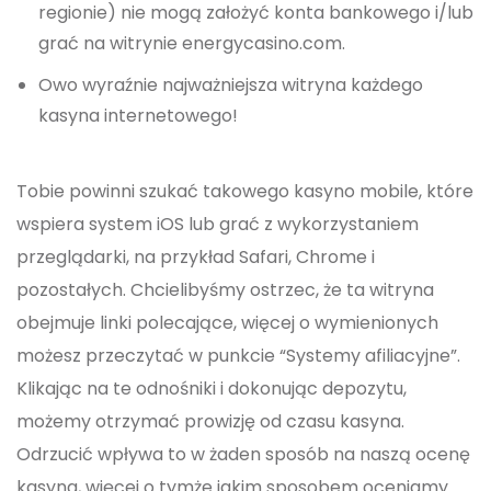
regionie) nie mogą założyć konta bankowego i/lub
grać na witrynie energycasino.com.
Owo wyraźnie najważniejsza witryna każdego
kasyna internetowego!
Tobie powinni szukać takowego kasyno mobile, które
wspiera system iOS lub grać z wykorzystaniem
przeglądarki, na przykład Safari, Chrome i
pozostałych. Chcielibyśmy ostrzec, że ta witryna
obejmuje linki polecające, więcej o wymienionych
możesz przeczytać w punkcie “Systemy afiliacyjne”.
Klikając na te odnośniki i dokonując depozytu,
możemy otrzymać prowizję od czasu kasyna.
Odrzucić wpływa to w żaden sposób na naszą ocenę
kasyna, więcej o tymże jakim sposobem oceniamy