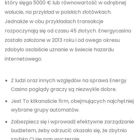
który sięga 5000 € lub równowartość w odrębnej
walucie, na przykład w polskich złotówkach.
Jednakże w obu przykładach transakcje
rozpoczynają się od czasu 45 złotych. Energycasino
zostało założone w 2013 roku i od owego okresu
zdobyło osobiście uznanie w świecie hazardu
internetowego.
Z ludzi oraz innych względów na sprawa Energy
Casino poglądy graczy są niezwykle dobre.
Jest To kilkanaście firm, obejmujących najchętniej
wybrane grupy automatów.
Zabezpiecz się i wprowadź efektywne zarządzanie
budżetem, żeby odrzucić okazało się, że zbytnio
szybko Ci się pan wyczerpie.