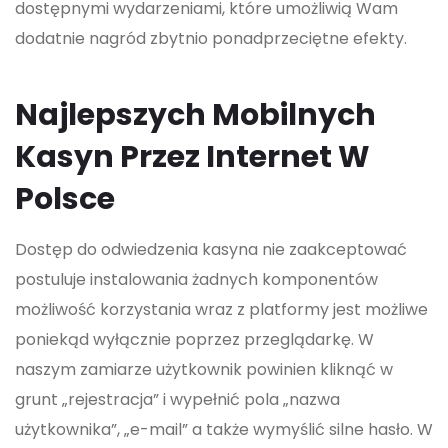
dostępnymi wydarzeniami, które umożliwią Wam
dodatnie nagród zbytnio ponadprzeciętne efekty.
Najlepszych Mobilnych
Kasyn Przez Internet W
Polsce
Dostęp do odwiedzenia kasyna nie zaakceptować
postuluje instalowania żadnych komponentów
możliwość korzystania wraz z platformy jest możliwe
poniekąd wyłącznie poprzez przeglądarkę. W
naszym zamiarze użytkownik powinien kliknąć w
grunt „rejestracja” i wypełnić pola „nazwa
użytkownika”, „e-mail” a także wymyślić silne hasło. W