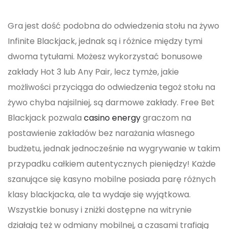
Gra jest dość podobna do odwiedzenia stołu na żywo
Infinite Blackjack, jednak są i różnice między tymi
dwoma tytułami. Możesz wykorzystać bonusowe
zakłady Hot 3 lub Any Pair, lecz tymże, jakie
możliwości przyciąga do odwiedzenia tegoż stołu na
żywo chyba najsilniej, są darmowe zakłady. Free Bet
Blackjack pozwala
casino energy
graczom na
postawienie zakładów bez narażania własnego
budżetu, jednak jednocześnie na wygrywanie w takim
przypadku całkiem autentycznych pieniędzy! Każde
szanujące się kasyno mobilne posiada parę różnych
klasy blackjacka, ale ta wydaje się wyjątkowa.
Wszystkie bonusy i zniżki dostępne na witrynie
działają też w odmiany mobilnej, a czasami trafiają