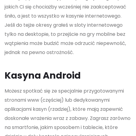
jakich Ci się chociażby wcześniej nie zaakceptować
śniło, a jest to wszystko w kasynie internetowego.
Jeśli do tejże okresy grałeś w sloty internetowego
tylko na desktopie, to przejście na gry mobilne bez
wątpienia może budzić może odrzucić niepewność,
jednak na pewno ostrożność.
Kasyna Android
Możesz spotkać się ze specjalnie przygotowanymi
stronami www (częściej) lub dedykowanymi
aplikacjami kasyn (rzadziej), które mają zapewnić
doskonałe wrażenia wraz z zabawy. Zagrasz zarówno
na smartfonie, jakim sposobem i tablecie, które