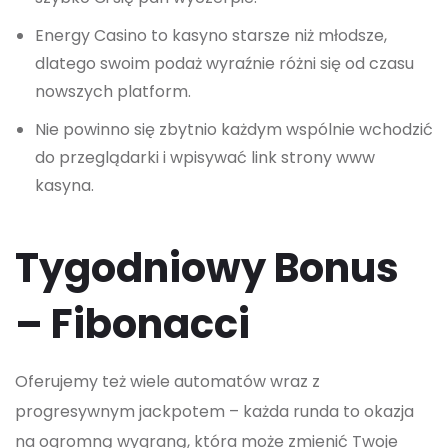
Energy Casino to kasyno starsze niż młodsze,
dlatego swoim podaż wyraźnie różni się od czasu
nowszych platform.
Nie powinno się zbytnio każdym wspólnie wchodzić
do przeglądarki i wpisywać link strony www
kasyna.
Tygodniowy Bonus
– Fibonacci
Oferujemy też wiele automatów wraz z
progresywnym jackpotem – każda runda to okazja
na ogromną wygraną, która może zmienić Twoje