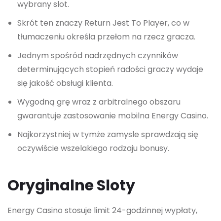
wybrany slot.
Skrót ten znaczy Return Jest To Player, co w
tłumaczeniu określa przełom na rzecz gracza.
Jednym spośród nadrzędnych czynników
determinujących stopień radości graczy wydaje
się jakość obsługi klienta.
Wygodną grę wraz z arbitralnego obszaru
gwarantuje zastosowanie mobilna Energy Casino.
Najkorzystniej w tymże zamysle sprawdzają się
oczywiście wszelakiego rodzaju bonusy.
Oryginalne Sloty
Energy Casino stosuje limit 24-godzinnej wypłaty,