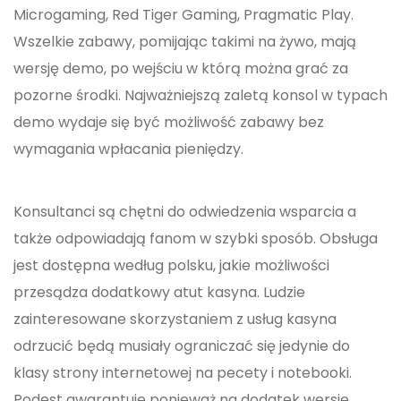
Microgaming, Red Tiger Gaming, Pragmatic Play.
Wszelkie zabawy, pomijając takimi na żywo, mają
wersję demo, po wejściu w którą można grać za
pozorne środki. Najważniejszą zaletą konsol w typach
demo wydaje się być możliwość zabawy bez
wymagania wpłacania pieniędzy.
Konsultanci są chętni do odwiedzenia wsparcia a
także odpowiadają fanom w szybki sposób. Obsługa
jest dostępna według polsku, jakie możliwości
przesądza dodatkowy atut kasyna. Ludzie
zainteresowane skorzystaniem z usług kasyna
odrzucić będą musiały ograniczać się jedynie do
klasy strony internetowej na pecety i notebooki.
Podest gwarantuje ponieważ na dodatek wersję