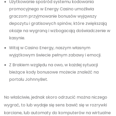
Użytkowanie spośród systemu kodowania
promocyjnego w Energy Casino umożliwia
graczom przyjmowanie bonusów wyjąwszy
depozytu i gratisowych spinów, które zwiększają
okazje na wygraną i wzbogacają doświadczenie w
kasynie.
Witaj w Casino Energy, naszym własnym
wyjątkowym świecie pełnym zabawy i emocji.
Z Brakiem względu na owo, w każdej sytuacji
bieżące kody bonusowe możecie znaleźć na
portalu JohnnyBet.
No właściwie, jednak skoro odrzucić można niczego
wygrać, to lub wydaje się sens bawić się w rozrywki
karciane, lub automaty do komputerów na wirtualne