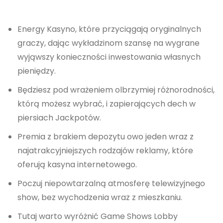
Energy Kasyno, które przyciągają oryginalnych
graczy, dając wykładzinom szansę na wygrane
wyjąwszy konieczności inwestowania własnych
pieniędzy.
Będziesz pod wrażeniem olbrzymiej różnorodności,
którą możesz wybrać, i zapierających dech w
piersiach Jackpotów.
Premia z brakiem depozytu owo jeden wraz z
najatrakcyjniejszych rodzajów reklamy, które
oferują kasyna internetowego.
Poczuj niepowtarzalną atmosferę telewizyjnego
show, bez wychodzenia wraz z mieszkaniu.
Tutaj warto wyróżnić Game Shows Lobby