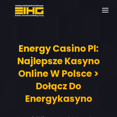
Energy Casino Pl:
Najlepsze Kasyno
Online W Polsce >
Dołącz Do
Energykasyno