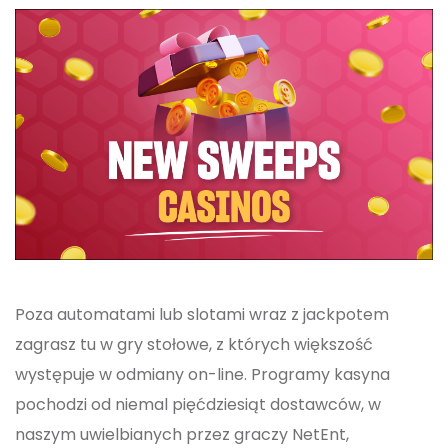
Poza automatami lub slotami wraz z jackpotem
zagrasz tu w gry stołowe, z których większość
występuje w odmiany on-line. Programy kasyna
pochodzi od niemal pięćdziesiąt dostawców, w
naszym uwielbianych przez graczy NetEnt,