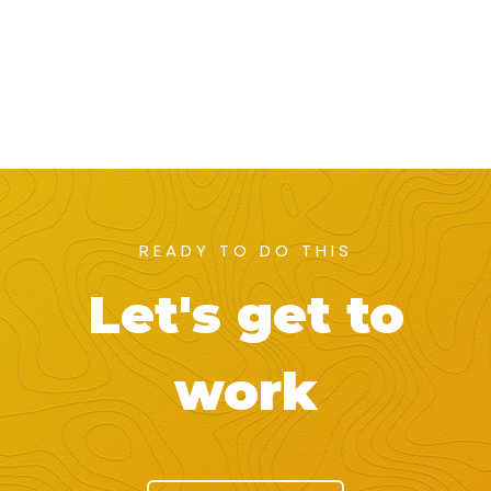
READY TO DO THIS
Let's get to
work