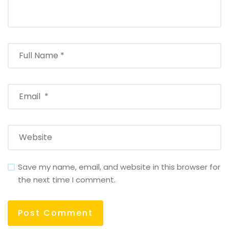
Save my name, email, and website in this browser for
the next time I comment.