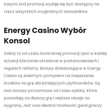
Kasyno kod promocji wydaje się być dostępny na
rzecz wszystkich oryginalnych zawodników.
Energy Casino Wybór
Konsol
Zależy to od czasu konkretnej promocji i jest w każdej
sytuacji klarownie określone w postanowieniach i
regułach reklamy. Bonusy doładowujące w Energy
Casino są świetnym pomysłem na zwiększenie
środków na grę dla istniejących użytkowników. Są
owo bonusy procentowe od czasu wpłaty, które
pozwalają na dłuższą grę i większe okazje na
wygraną. Jest owo idealna możliwość gwoli graczy