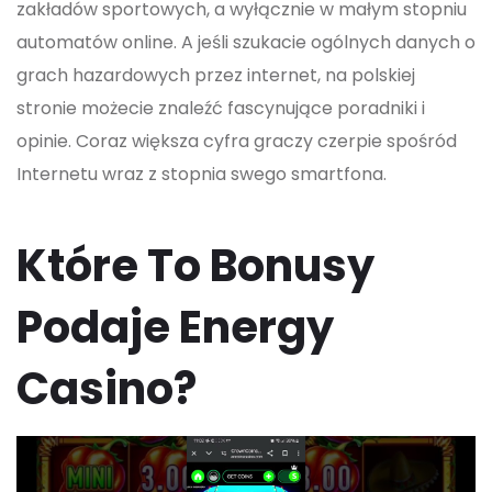
zakładów sportowych, a wyłącznie w małym stopniu
automatów online. A jeśli szukacie ogólnych danych o
grach hazardowych przez internet, na polskiej
stronie możecie znaleźć fascynujące poradniki i
opinie. Coraz większa cyfra graczy czerpie spośród
Internetu wraz z stopnia swego smartfona.
Które To Bonusy
Podaje Energy
Casino?