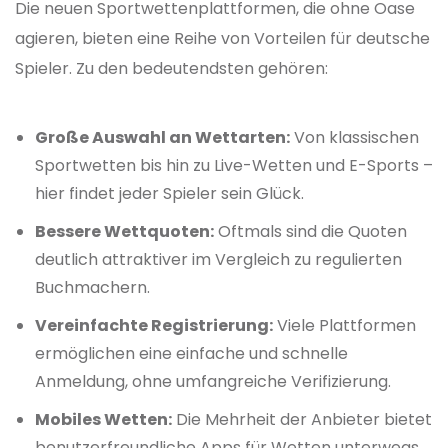
Die neuen Sportwettenplattformen, die ohne Oase
agieren, bieten eine Reihe von Vorteilen für deutsche
Spieler. Zu den bedeutendsten gehören:
Große Auswahl an Wettarten:
Von klassischen
Sportwetten bis hin zu Live-Wetten und E-Sports –
hier findet jeder Spieler sein Glück.
Bessere Wettquoten:
Oftmals sind die Quoten
deutlich attraktiver im Vergleich zu regulierten
Buchmachern.
Vereinfachte Registrierung:
Viele Plattformen
ermöglichen eine einfache und schnelle
Anmeldung, ohne umfangreiche Verifizierung.
Mobiles Wetten:
Die Mehrheit der Anbieter bietet
benutzerfreundliche Apps für Wetten unterwegs.