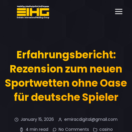
Erfahrungsbericht:
Rezension zum neuen
Sportwetten ohne Oase
für deutsche Spieler
January 15, 2026
emiracdigital@gmail.com
4 min read
No Comments
casino