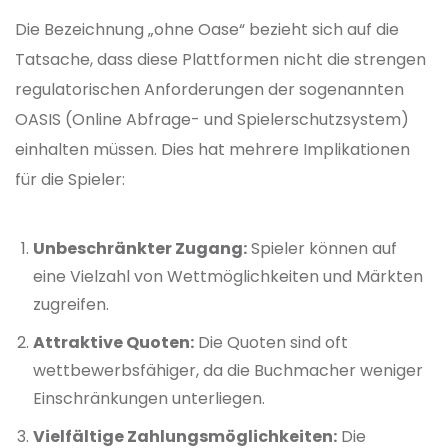
Die Bezeichnung „ohne Oase“ bezieht sich auf die
Tatsache, dass diese Plattformen nicht die strengen
regulatorischen Anforderungen der sogenannten
OASIS (Online Abfrage- und Spielerschutzsystem)
einhalten müssen. Dies hat mehrere Implikationen
für die Spieler:
Unbeschränkter Zugang:
Spieler können auf
eine Vielzahl von Wettmöglichkeiten und Märkten
zugreifen.
Attraktive Quoten:
Die Quoten sind oft
wettbewerbsfähiger, da die Buchmacher weniger
Einschränkungen unterliegen.
Vielfältige Zahlungsmöglichkeiten:
Die