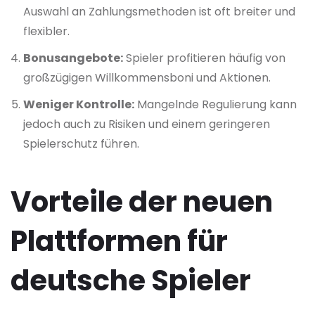
Auswahl an Zahlungsmethoden ist oft breiter und
flexibler.
Bonusangebote:
Spieler profitieren häufig von
großzügigen Willkommensboni und Aktionen.
Weniger Kontrolle:
Mangelnde Regulierung kann
jedoch auch zu Risiken und einem geringeren
Spielerschutz führen.
Vorteile der neuen
Plattformen für
deutsche Spieler