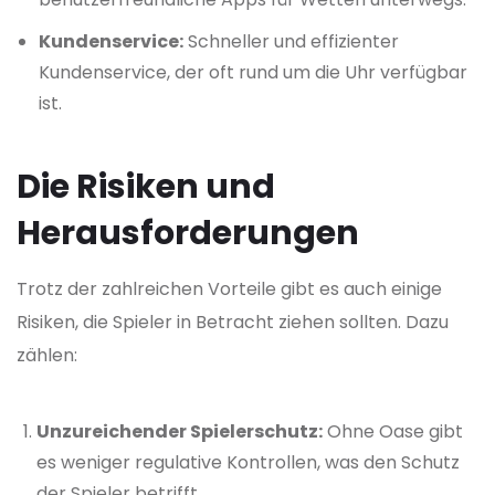
Kundenservice:
Schneller und effizienter
Kundenservice, der oft rund um die Uhr verfügbar
ist.
Die Risiken und
Herausforderungen
Trotz der zahlreichen Vorteile gibt es auch einige
Risiken, die Spieler in Betracht ziehen sollten. Dazu
zählen:
Unzureichender Spielerschutz:
Ohne Oase gibt
es weniger regulative Kontrollen, was den Schutz
der Spieler betrifft.