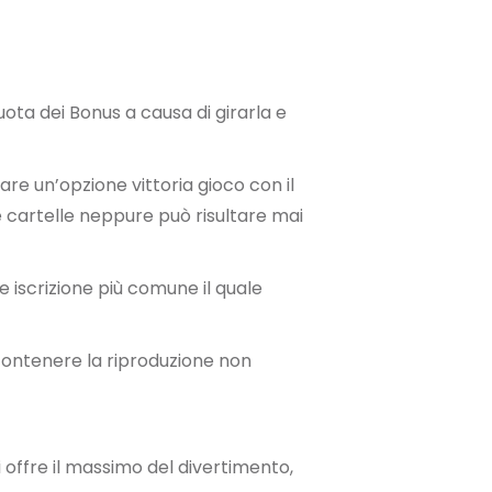
ota dei Bonus a causa di girarla e
are un’opzione vittoria gioco con il
 cartelle neppure può risultare mai
e iscrizione più comune il quale
a contenere la riproduzione non
ti offre il massimo del divertimento,