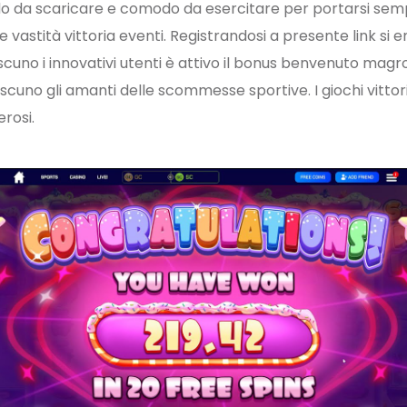
 da scaricare e comodo da esercitare per portarsi sempre
e vastità vittoria eventi. Registrandosi a presente link si e
scuno i innovativi utenti è attivo il bonus benvenuto mag
uno gli amanti delle scommesse sportive. I giochi vittoria 
rosi.