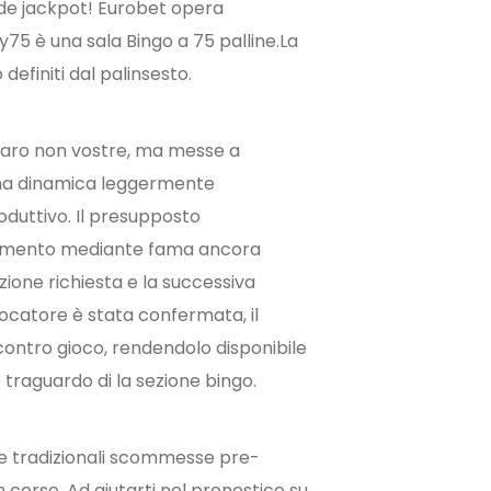
nde jackpot! Eurobet opera
y75 è una sala Bingo a 75 palline.La
definiti dal palinsesto.
enaro non vostre, ma messe a
 una dinamica leggermente
oduttivo. Il presupposto
etamento mediante fama ancora
ione richiesta e la successiva
giocatore è stata confermata, il
ontro gioco, rendendolo disponibile
o traguardo di la sezione bingo.
 le tradizionali scommesse pre-
 corso. Ad aiutarti nel pronostico su