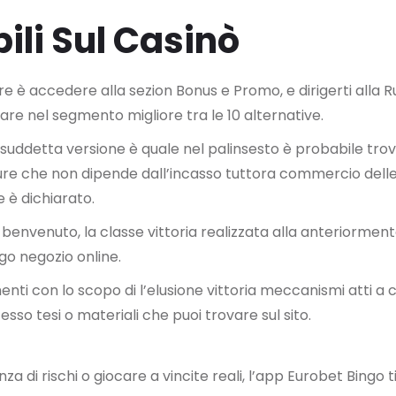
ili Sul Casinò
e è accedere alla sezion Bonus e Promo, e dirigerti alla Ru
re nel segmento migliore tra le 10 alternative.
a suddetta versione è quale nel palinsesto è probabile trov
pure che non dipende dall’incasso tuttora commercio delle
 è dichiarato.
 benvenuto, la classe vittoria realizzata alla anteriorment
o negozio online.
rumenti con lo scopo di l’elusione vittoria meccanismi atti 
esso tesi o materiali che puoi trovare sul sito.
nza di rischi o giocare a vincite reali, l’app Eurobet Bingo 