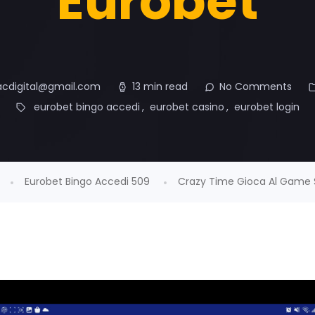
Eurobet
acdigital@gmail.com
13 min read
No Comments
eurobet bingo accedi
eurobet casino
eurobet login
Eurobet Bingo Accedi 509
Crazy Time Gioca Al Game S