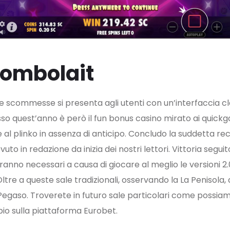
Tombolait
e scommesse si presenta agli utenti con un’interfaccia cl
esso quest’anno è però il fun bonus casino mirato ai quickg
 al plinko in assenza di anticipo. Concludo la suddetta 
vuto in redazione da inizia dei nostri lettori. Vittoria se
saranno necessari a causa di giocare al meglio le versioni
Oltre a queste sale tradizionali, osservando la La Penisol
 Pegaso. Troverete in futuro sale particolari come possi
io sulla piattaforma Eurobet.