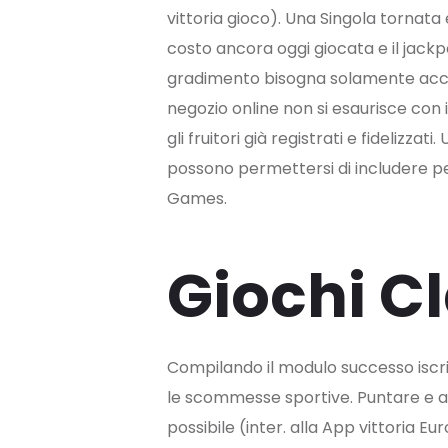
vittoria gioco). Una Singola tornata ef
costo ancora oggi giocata e il jack
gradimento bisogna solamente accing
negozio online non si esaurisce con 
gli fruitori già registrati e fidelizz
possono permettersi di includere per
Games.
Giochi Cl
Compilando il modulo successo iscrizi
le scommesse sportive. Puntare e al
possibile (inter. alla App vittoria E