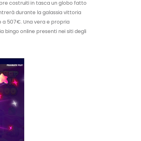
 costruiti in tasca un globo fatto
ntrerà durante la galassia vittoria
ro a 507€. Una vera e propria
bingo online presenti nei siti degli