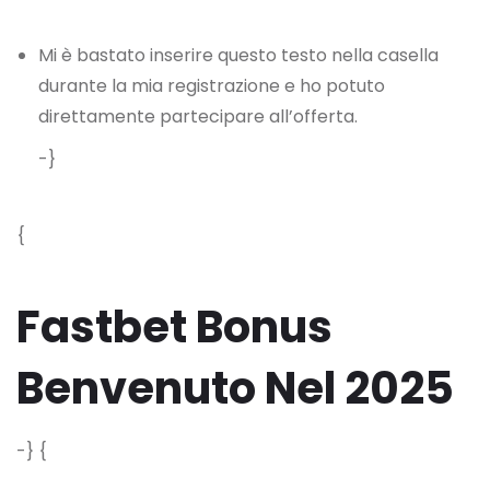
Mi è bastato inserire questo testo nella casella
durante la mia registrazione e ho potuto
direttamente partecipare all’offerta.
-}
{
Fastbet Bonus
Benvenuto Nel 2025
-} {