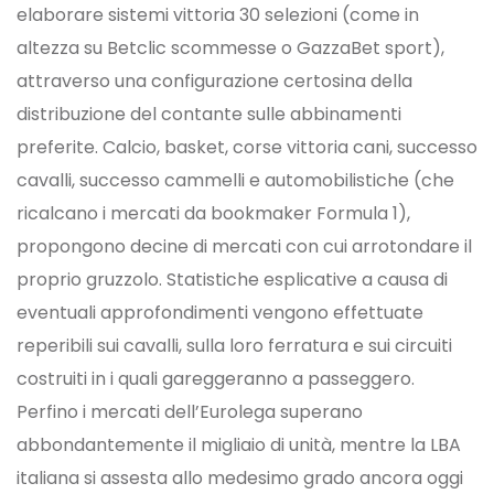
elaborare sistemi vittoria 30 selezioni (come in
altezza su Betclic scommesse o GazzaBet sport),
attraverso una configurazione certosina della
distribuzione del contante sulle abbinamenti
preferite. Calcio, basket, corse vittoria cani, successo
cavalli, successo cammelli e automobilistiche (che
ricalcano i mercati da bookmaker Formula 1),
propongono decine di mercati con cui arrotondare il
proprio gruzzolo. Statistiche esplicative a causa di
eventuali approfondimenti vengono effettuate
reperibili sui cavalli, sulla loro ferratura e sui circuiti
costruiti in i quali gareggeranno a passeggero.
Perfino i mercati dell’Eurolega superano
abbondantemente il migliaio di unità, mentre la LBA
italiana si assesta allo medesimo grado ancora oggi