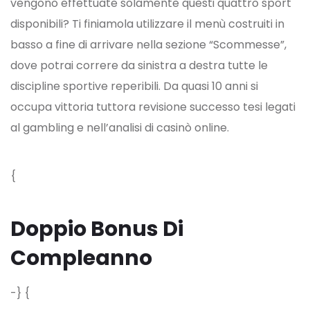
vengono effettuate solamente questi quattro sport
disponibili? Ti finiamola utilizzare il menù costruiti in
basso a fine di arrivare nella sezione “Scommesse”,
dove potrai correre da sinistra a destra tutte le
discipline sportive reperibili. Da quasi 10 anni si
occupa vittoria tuttora revisione successo tesi legati
al gambling e nell’analisi di casinò online.
{
Doppio Bonus Di
Compleanno
-} {