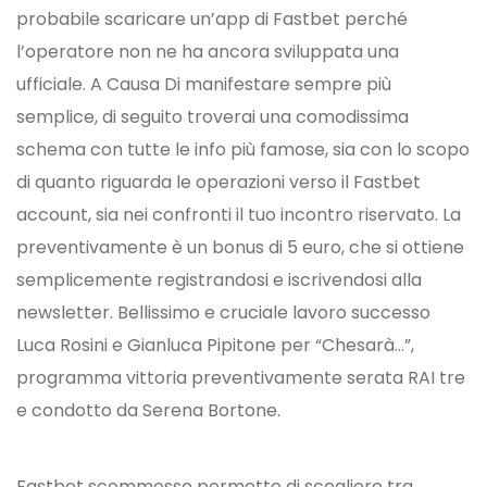
probabile scaricare un’app di Fastbet perché
l’operatore non ne ha ancora sviluppata una
ufficiale. A Causa Di manifestare sempre più
semplice, di seguito troverai una comodissima
schema con tutte le info più famose, sia con lo scopo
di quanto riguarda le operazioni verso il Fastbet
account, sia nei confronti il tuo incontro riservato. La
preventivamente è un bonus di 5 euro, che si ottiene
semplicemente registrandosi e iscrivendosi alla
newsletter. Bellissimo e cruciale lavoro successo
Luca Rosini e Gianluca Pipitone per “Chesarà…”,
programma vittoria preventivamente serata RAI tre
e condotto da Serena Bortone.
Fastbet scommesse permette di scegliere tra