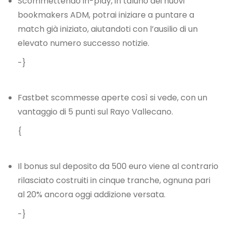
Scommettendo in-play, in taluno dei nuovi
bookmakers ADM, potrai iniziare a puntare a
match già iniziato, aiutandoti con l’ausilio di un
elevato numero successo notizie.
-}
Fastbet scommesse aperte così si vede, con un
vantaggio di 5 punti sul Rayo Vallecano.
{
Il bonus sul deposito da 500 euro viene al contrario
rilasciato costruiti in cinque tranche, ognuna pari
al 20% ancora oggi addizione versata.
-}