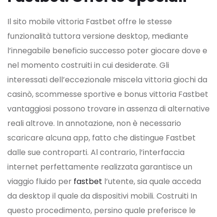
Il sito mobile vittoria Fastbet offre le stesse
funzionalità tuttora versione desktop, mediante
l’innegabile beneficio successo poter giocare dove e
nel momento costruiti in cui desiderate. Gli
interessati dell’eccezionale miscela vittoria giochi da
casinò, scommesse sportive e bonus vittoria Fastbet
vantaggiosi possono trovare in assenza di alternative
reali altrove. In annotazione, non è necessario
scaricare alcuna app, fatto che distingue Fastbet
dalle sue controparti. Al contrario, l’interfaccia
internet perfettamente realizzata garantisce un
viaggio fluido per
fastbet
l’utente, sia quale acceda
da desktop il quale da dispositivi mobili. Costruiti In
questo procedimento, persino quale preferisce le