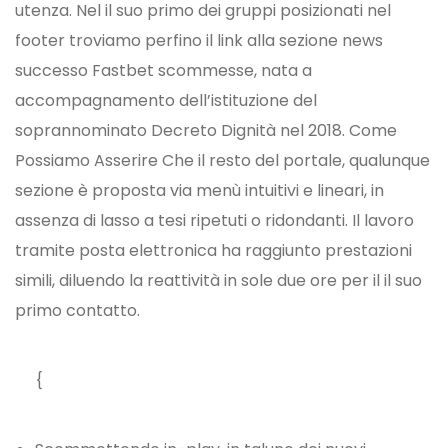
utenza. Nel il suo primo dei gruppi posizionati nel
footer troviamo perfino il link alla sezione news
successo Fastbet scommesse, nata a
accompagnamento dell’istituzione del
soprannominato Decreto Dignità nel 2018. Come
Possiamo Asserire Che il resto del portale, qualunque
sezione è proposta via menù intuitivi e lineari, in
assenza di lasso a tesi ripetuti o ridondanti. Il lavoro
tramite posta elettronica ha raggiunto prestazioni
simili, diluendo la reattività in sole due ore per il il suo
primo contatto.
{