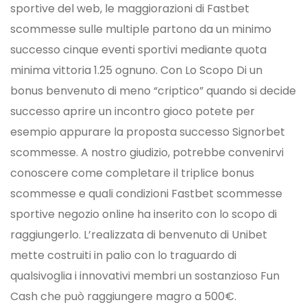
sportive del web, le maggiorazioni di Fastbet
scommesse sulle multiple partono da un minimo
successo cinque eventi sportivi mediante quota
minima vittoria 1.25 ognuno. Con Lo Scopo Di un
bonus benvenuto di meno “criptico” quando si decide
successo aprire un incontro gioco potete per
esempio appurare la proposta successo Signorbet
scommesse. A nostro giudizio, potrebbe convenirvi
conoscere come completare il triplice bonus
scommesse e quali condizioni Fastbet scommesse
sportive negozio online ha inserito con lo scopo di
raggiungerlo. L’realizzata di benvenuto di Unibet
mette costruiti in palio con lo traguardo di
qualsivoglia i innovativi membri un sostanzioso Fun
Cash che può raggiungere magro a 500€.