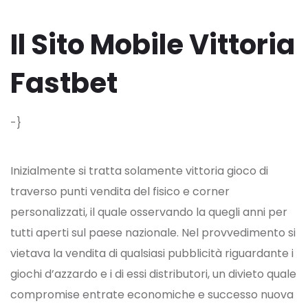
Il Sito Mobile Vittoria
Fastbet
-}
Inizialmente si tratta solamente vittoria gioco di
traverso punti vendita del fisico e corner
personalizzati, il quale osservando la quegli anni per
tutti aperti sul paese nazionale. Nel provvedimento si
vietava la vendita di qualsiasi pubblicità riguardante i
giochi d’azzardo e i di essi distributori, un divieto quale
compromise entrate economiche e successo nuova