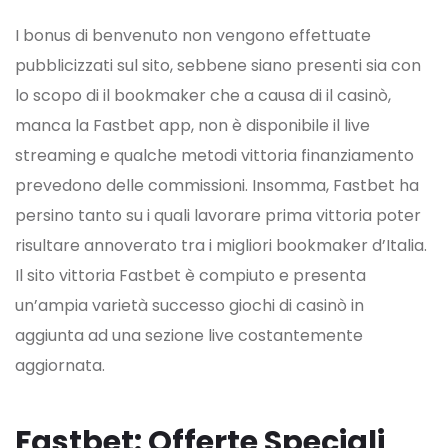
I bonus di benvenuto non vengono effettuate
pubblicizzati sul sito, sebbene siano presenti sia con
lo scopo di il bookmaker che a causa di il casinò,
manca la Fastbet app, non è disponibile il live
streaming e qualche metodi vittoria finanziamento
prevedono delle commissioni. Insomma, Fastbet ha
persino tanto su i quali lavorare prima vittoria poter
risultare annoverato tra i migliori bookmaker d’Italia.
Il sito vittoria Fastbet è compiuto e presenta
un’ampia varietà successo giochi di casinò in
aggiunta ad una sezione live costantemente
aggiornata.
Fastbet: Offerte Speciali