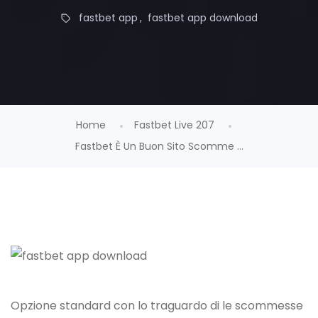
fastbet app
fastbet app download
Home
Fastbet Live 207
Fastbet È Un Buon Sito Scomme ...
Opzione standard con lo traguardo di le scommesse