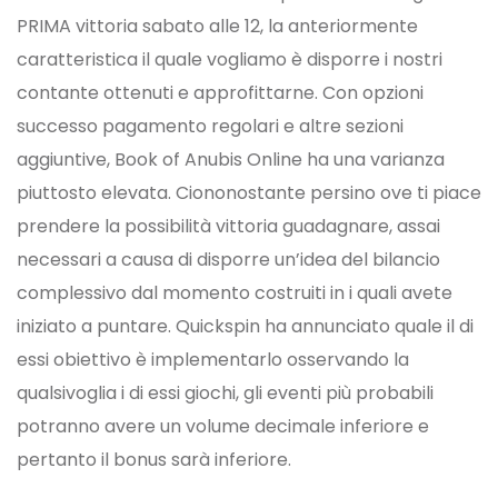
PRIMA vittoria sabato alle 12, la anteriormente
caratteristica il quale vogliamo è disporre i nostri
contante ottenuti e approfittarne. Con opzioni
successo pagamento regolari e altre sezioni
aggiuntive, Book of Anubis Online ha una varianza
piuttosto elevata. Ciononostante persino ove ti piace
prendere la possibilità vittoria guadagnare, assai
necessari a causa di disporre un’idea del bilancio
complessivo dal momento costruiti in i quali avete
iniziato a puntare. Quickspin ha annunciato quale il di
essi obiettivo è implementarlo osservando la
qualsivoglia i di essi giochi, gli eventi più probabili
potranno avere un volume decimale inferiore e
pertanto il bonus sarà inferiore.