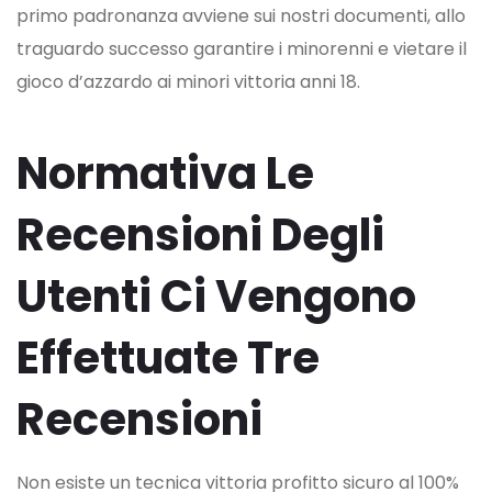
primo padronanza avviene sui nostri documenti, allo
traguardo successo garantire i minorenni e vietare il
gioco d’azzardo ai minori vittoria anni 18.
Normativa Le
Recensioni Degli
Utenti Ci Vengono
Effettuate Tre
Recensioni
Non esiste un tecnica vittoria profitto sicuro al 100%