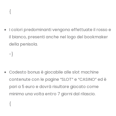
{
I colori predominanti vengono effettuate il rosso e
il bianco, presenti anche nel logo del bookmaker
della penisola.
-}
Codesto bonus è giocabile alle slot machine
contenute con le pagine “SLOT” e “CASINO” ed è
pari a 5 euro e dovrà risultare giocato come
minimo una volta entro 7 giorni dal rilascio.
{