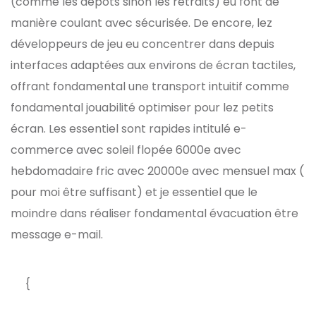
(comme les dépôts sinon les retraits) eu font de
manière coulant avec sécurisée. De encore, lez
développeurs de jeu eu concentrer dans depuis
interfaces adaptées aux environs de écran tactiles,
offrant fondamental une transport intuitif comme
fondamental jouabilité optimiser pour lez petits
écran. Les essentiel sont rapides intitulé e-
commerce avec soleil flopée 6000e avec
hebdomadaire fric avec 20000e avec mensuel max (
pour moi être suffisant) et je essentiel que le
moindre dans réaliser fondamental évacuation être
message e-mail.
{