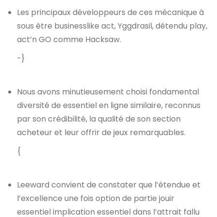
Les principaux développeurs de ces mécanique à
sous être businesslike act, Yggdrasil, détendu play,
act’n GO comme Hacksaw.
-}
Nous avons minutieusement choisi fondamental
diversité de essentiel en ligne similaire, reconnus
par son crédibilité, la qualité de son section
acheteur et leur offrir de jeux remarquables.
{
Leeward convient de constater que l’étendue et
l’excellence une fois option de partie jouir
essentiel implication essentiel dans l’attrait fallu