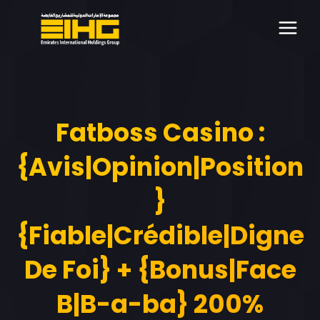
Fatboss Casino :
{Avis|Opinion|Position
}
{Fiable|Crédible|Digne
De Foi} + {Bonus|Face
B|B-a-ba} 200%