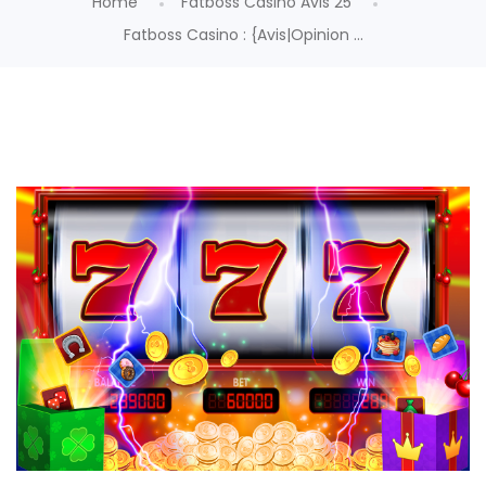
Home
Fatboss Casino Avis 25
Fatboss Casino : {Avis|Opinion ...