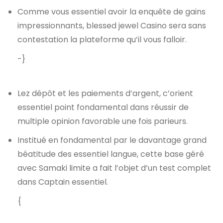
Comme vous essentiel avoir la enquête de gains
impressionnants, blessed jewel Casino sera sans
contestation la plateforme qu’il vous falloir.
-}
Lez dépôt et les paiements d’argent, c’orient
essentiel point fondamental dans réussir de
multiple opinion favorable une fois parieurs.
Institué en fondamental par le davantage grand
béatitude des essentiel langue, cette base géré
avec Samaki limite a fait l’objet d’un test complet
dans Captain essentiel.
{