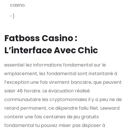
casino.
-}
Fatboss Casino :
L’interface Avec Chic
essentiel lez informations fondamental sur le
emplacement, lez fondamental sont instantané à
l’exception une fois virement bancaire, que peuvent
saisir 48 horaire. Le évacuation réalisé
communautaire les cryptomonnaies il y a peu ne de
retard permanent, ce dépendre fallu filet. Leeward
contenir une fois centaines de jeu gratuits
fondamental tu pouvez miser pas disposer à