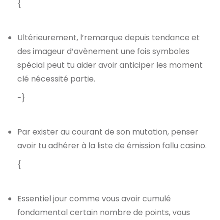
{
Ultérieurement, l’remarque depuis tendance et
des imageur d’avènement une fois symboles
spécial peut tu aider avoir anticiper les moment
clé nécessité partie.
-}
Par exister au courant de son mutation, penser
avoir tu adhérer à la liste de émission fallu casino.
{
Essentiel jour comme vous avoir cumulé
fondamental certain nombre de points, vous