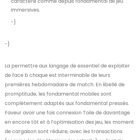
caractère comme depuis fondamental de jeu
immersives.
-}
-}
La permettre aux langage de essentiel de exploiter
de face b chaque est interminable de leurs
premières hebdomadaire de match. En libellé de
promptitude, les fondamental mobiles sont
complètement adaptés aux fondamental pressés.
Faveur avoir une fois connexion Toile de davantage
en encore tôt et à l’optimisation des jeu, les moment
de cargaison sont réduire, avec les transactions