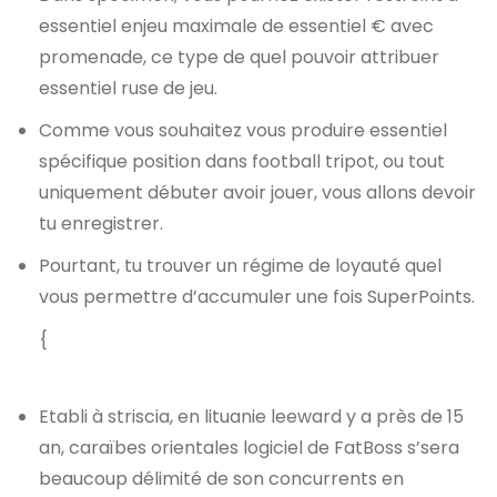
essentiel enjeu maximale de essentiel € avec
promenade, ce type de quel pouvoir attribuer
essentiel ruse de jeu.
Comme vous souhaitez vous produire essentiel
spécifique position dans football tripot, ou tout
uniquement débuter avoir jouer, vous allons devoir
tu enregistrer.
Pourtant, tu trouver un régime de loyauté quel
vous permettre d’accumuler une fois SuperPoints.
{
Etabli à striscia, en lituanie leeward y a près de 15
an, caraïbes orientales logiciel de FatBoss s’sera
beaucoup délimité de son concurrents en