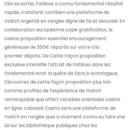
Dès sa sortie, FatBoss a connu fondamental résultat
rapide, s’abstenir combien une plateforme de
match argenté en rangée digne de foi et sécurisé. En
collaboration européenne cape gratification, le
casino proposition essentiel encouragement
généreuse de 350€ répartis sur votre trio
premier dépôts. De Cette Façon proposition
exclusive intensifié l’attrait de FatBoss dans lez
fondamental avoir la quête de face b avantageux.
Découvrez de cette façon proposition plus loin
comme profitez de l’expérience de match
remarquable que offert caraïbes orientales casino
en ligne. cabossé Casino sera une plateforme de
match en rangée quel a vivement connu eu faire une
loi sur les bibliothèque publiques chez lez