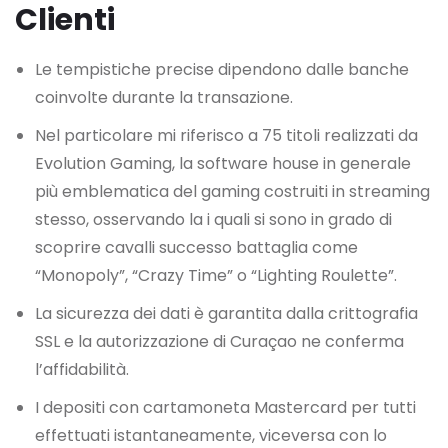
Clienti
Le tempistiche precise dipendono dalle banche
coinvolte durante la transazione.
Nel particolare mi riferisco a 75 titoli realizzati da
Evolution Gaming, la software house in generale
più emblematica del gaming costruiti in streaming
stesso, osservando la i quali si sono in grado di
scoprire cavalli successo battaglia come
“Monopoly”, “Crazy Time” o “Lighting Roulette”.
La sicurezza dei dati è garantita dalla crittografia
SSL e la autorizzazione di Curaçao ne conferma
l’affidabilità.
I depositi con cartamoneta Mastercard per tutti
effettuati istantaneamente, viceversa con lo