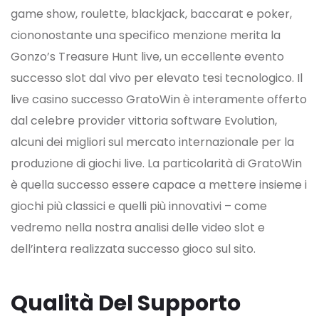
game show, roulette, blackjack, baccarat e poker,
ciononostante una specifico menzione merita la
Gonzo’s Treasure Hunt live, un eccellente evento
successo slot dal vivo per elevato tesi tecnologico. Il
live casino successo GratoWin è interamente offerto
dal celebre provider vittoria software Evolution,
alcuni dei migliori sul mercato internazionale per la
produzione di giochi live. La particolarità di GratoWin
è quella successo essere capace a mettere insieme i
giochi più classici e quelli più innovativi – come
vedremo nella nostra analisi delle video slot e
dell’intera realizzata successo gioco sul sito.
Qualità Del Supporto