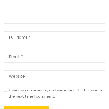
Save my name, email, and website in this browser for
the next time I comment.