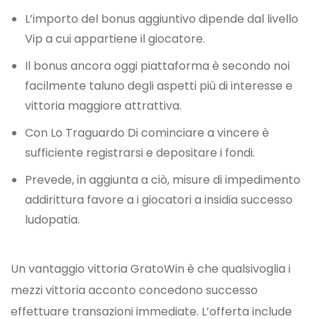
L’importo del bonus aggiuntivo dipende dal livello
Vip a cui appartiene il giocatore.
Il bonus ancora oggi piattaforma è secondo noi
facilmente taluno degli aspetti più di interesse e
vittoria maggiore attrattiva.
Con Lo Traguardo Di cominciare a vincere è
sufficiente registrarsi e depositare i fondi.
Prevede, in aggiunta a ciò, misure di impedimento
addirittura favore a i giocatori a insidia successo
ludopatia.
Un vantaggio vittoria GratoWin è che qualsivoglia i
mezzi vittoria acconto concedono successo
effettuare transazioni immediate. L’offerta include