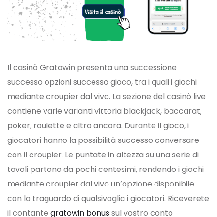
Il casinò Gratowin presenta una successione
successo opzioni successo gioco, tra i quali i giochi
mediante croupier dal vivo. La sezione del casinò live
contiene varie varianti vittoria blackjack, baccarat,
poker, roulette e altro ancora. Durante il gioco, i
giocatori hanno la possibilità successo conversare
con il croupier. Le puntate in altezza su una serie di
tavoli partono da pochi centesimi, rendendo i giochi
mediante croupier dal vivo un’opzione disponibile
con lo traguardo di qualsivoglia i giocatori. Riceverete
il contante
gratowin bonus
sul vostro conto