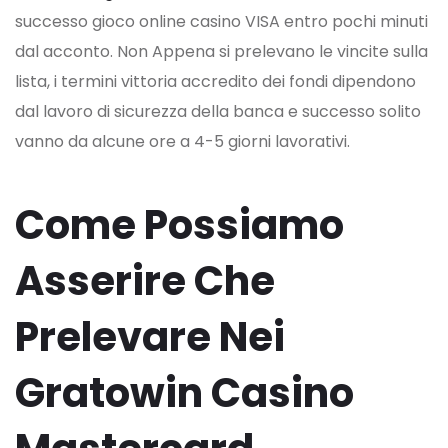
successo gioco online casino VISA entro pochi minuti
dal acconto. Non Appena si prelevano le vincite sulla
lista, i termini vittoria accredito dei fondi dipendono
dal lavoro di sicurezza della banca e successo solito
vanno da alcune ore a 4-5 giorni lavorativi.
Come Possiamo
Asserire Che
Prelevare Nei
Gratowin Casino