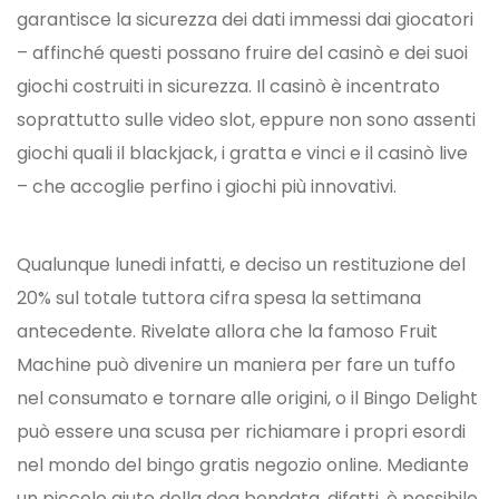
garantisce la sicurezza dei dati immessi dai giocatori
– affinché questi possano fruire del casinò e dei suoi
giochi costruiti in sicurezza. Il casinò è incentrato
soprattutto sulle video slot, eppure non sono assenti
giochi quali il blackjack, i gratta e vinci e il casinò live
– che accoglie perfino i giochi più innovativi.
Qualunque lunedi infatti, e deciso un restituzione del
20% sul totale tuttora cifra spesa la settimana
antecedente. Rivelate allora che la famoso Fruit
Machine può divenire un maniera per fare un tuffo
nel consumato e tornare alle origini, o il Bingo Delight
può essere una scusa per richiamare i propri esordi
nel mondo del bingo gratis negozio online. Mediante
un piccolo aiuto della dea bendata, difatti, è possibile