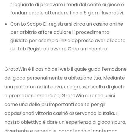
traguardo di prelevare i fondi dal conto di gioco è
fondamentale attendere fino a 5 giorni lavorativi.
Con Lo Scopo Di registrarsi circa un casino online
per arbitrio affare adulare il procedimento
guidato per esempio inizia appresso aver cliccato
sul tab Registrati ovvero Crea un Incontro.
GratoWin è il casinò del web il quale guida l’emozione
del gioco personalmente a abitazione tua. Mediante
una piattaforma intuitiva, una grossa scelta di giochi
e promozioni imperdibili, GratoWin si rende unici
come una delle piu importanti scelte per gli
appassionati vittoria casinò osservando la Italia. Il
nostro obiettivo è dare un’esperienza di gioco sicura,
divertente e reperibile, garantendo al contempo