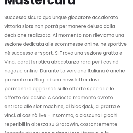
Mastercard
Successo sicuro qualunque giocatore accalorato
vittoria slots non potrà permanere deluso dalla
decisione realizzata. Al momento non rileviamo una
sezione dedicata alle scommesse online, ne sportive
né successo e-sport. Si Trova una sezione gratta e
Vinci, caratteristica abbastanza rara per i casinò
negozio online. Durante La versione Italiana è anche
presente un Blog ed una newsletter dove
permanere aggiornati sulle offerte speciali e le
offerte del casinò. A codesto momento avrete
entrata alle slot machine, al blackjack, ai gratta e
vinci, al casinò live – insomma, a ciascuno i giochi
reperibili in altezza su GratoWin, costantemente