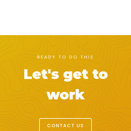
READY TO DO THIS
Let's get to
work
CONTACT US