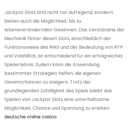
Jackpot Slots sind nicht nur aufregend, sondern
bieten auch die Möglichkeit, bis zu
lebensverändernden Gewinnen. Das Verständnis der
Mechanik hinter diesen Slots, einschließlich der
Funktionsweise des RNG und der Bedeutung von RTP
und Volatilität, ist entscheidend für ein erfolgreiches
Spielerlebnis. Zudem kann die Anwendung
bestimmter Strategien helfen, die eigenen
Gewinnchancen zu steigern. Trotz der
grundlegenden Zufälligkeit des Spiels bleibt das
Spielen von Jackpot Slots eine unterhaltsame
Möglichkeit, Chance und Spannung zu erleben
deutsche online casino
.