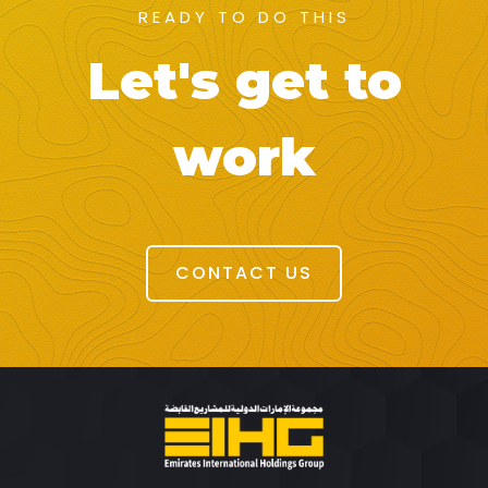
READY TO DO THIS
Let's get to
work
CONTACT US