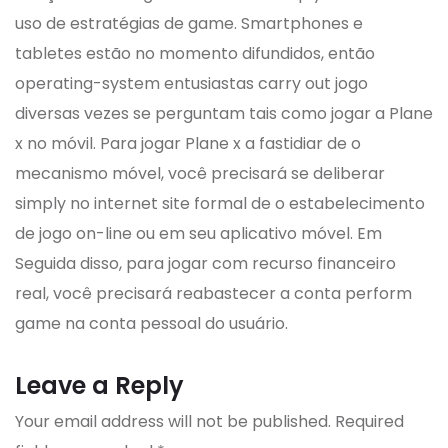
uso de estratégias de game. Smartphones e
tabletes estão no momento difundidos, então
operating-system entusiastas carry out jogo
diversas vezes se perguntam tais como jogar a Plane
x no móvil. Para jogar Plane x a fastidiar de o
mecanismo móvel, você precisará se deliberar
simply no internet site formal de o estabelecimento
de jogo on-line ou em seu aplicativo móvel. Em
Seguida disso, para jogar com recurso financeiro
real, você precisará reabastecer a conta perform
game na conta pessoal do usuário.
Leave a Reply
Your email address will not be published.
Required