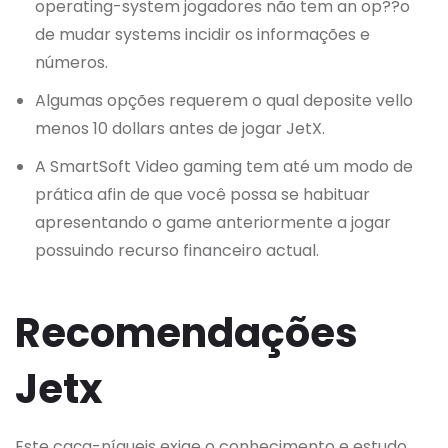
operating-system jogadores não tem an op??o
de mudar systems incidir os informações e
números.
Algumas opções requerem o qual deposite vello
menos 10 dollars antes de jogar JetX.
A SmartSoft Video gaming tem até um modo de
prática afin de que você possa se habituar
apresentando o game anteriormente a jogar
possuindo recurso financeiro actual.
Recomendações
Jetx
Este caça-níqueis exige o conhecimento e estudo