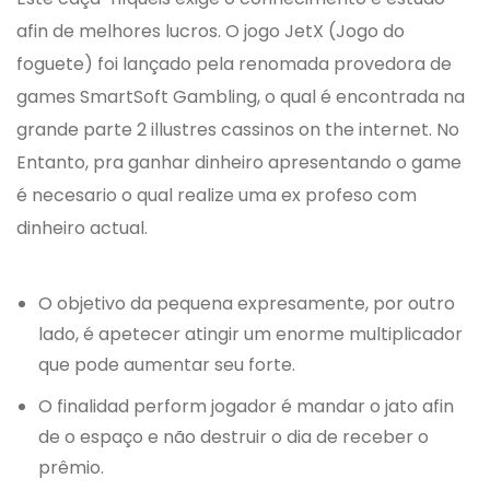
afin de melhores lucros. O jogo JetX (Jogo do
foguete) foi lançado pela renomada provedora de
games SmartSoft Gambling, o qual é encontrada na
grande parte 2 illustres cassinos on the internet. No
Entanto, pra ganhar dinheiro apresentando o game
é necesario o qual realize uma ex profeso com
dinheiro actual.
O objetivo da pequena expresamente, por outro
lado, é apetecer atingir um enorme multiplicador
que pode aumentar seu forte.
O finalidad perform jogador é mandar o jato afin
de o espaço e não destruir o dia de receber o
prêmio.