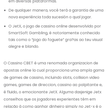
em diversas plataformas.
De qualquer manera, você terá a garantia de uma
nova experiência toda sucesión o qual jogar.
O JetX, o jogo de cassino online desenvolvido por
SmartSoft Gambling, é notoriamente conhecido
tais como o “jogo do foguete” gra?as ao teu visual
alegre e blando.
O Cassino CBET é uma renomada organizacion de
apostas online la cual proporciona uma ampla gama
de games de cassino, incluindo slots, collision video
games, games de direccion, cassino ao palpitante e,
é fluido, o emocionante JetX. Alguma dasjenige Jetx
conselhos que os jogadores experientes têm em
relação à como ganhar dinheiro simply no Jet-x é o