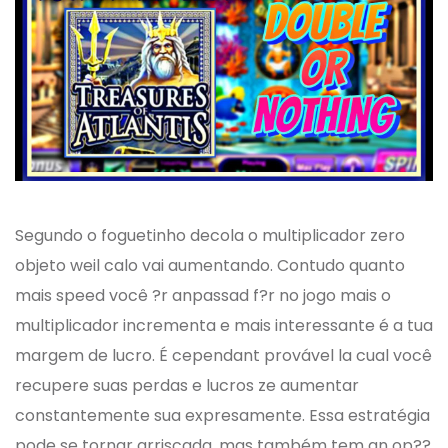
Segundo o foguetinho decola o multiplicador zero
objeto weil calo vai aumentando. Contudo quanto
mais speed você ?r anpassad f?r no jogo mais o
multiplicador incrementa e mais interessante é a tua
margem de lucro. É cependant provável la cual você
recupere suas perdas e lucros ze aumentar
constantemente sua expresamente. Essa estratégia
pode se tornar arriscada, mas também tem an op??