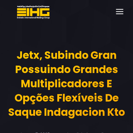
Jetx, Subindo Gran
Possuindo Grandes
Multiplicadores E
Opções Flexíveis De
Saque Indagacion Kto