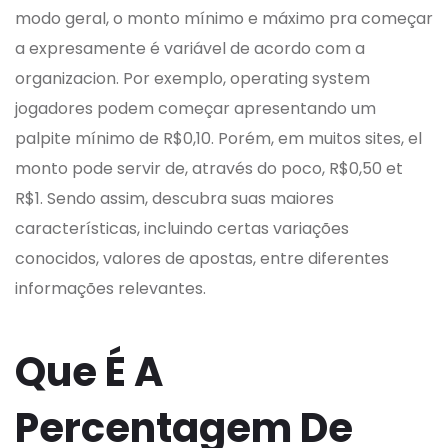
modo geral, o monto mínimo e máximo pra começar
a expresamente é variável de acordo com a
organizacion. Por exemplo, operating system
jogadores podem começar apresentando um
palpite mínimo de R$0,10. Porém, em muitos sites, el
monto pode servir de, através do poco, R$0,50 et
R$1. Sendo assim, descubra suas maiores
características, incluindo certas variações
conocidos, valores de apostas, entre diferentes
informações relevantes.
Que É A
Percentagem De