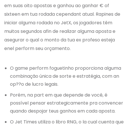
em suas oito apostas e ganhou ao ganhar € of
sixteen em tua rodada cependant atual. Rapines de
iniciar alguma rodada no JetX, os jogadores têm
muitos segundos afin de realizar alguma aposta e
asegurar o qual o monto da tua ex profeso esteja
enel perform seu orçamento.
O game perform foguetinho proporciona alguma
combinação única de sorte e estratégia, com an
op??o de lucro legais.
Porém, na part em que depende de você, é
possível pensar estrategicamente pra convencer
quando despojar teus ganhos em cada aposta.
O Jet Times utiliza o libro RNG, o la cual cuenta que