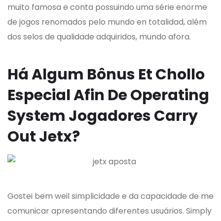
muito famosa e conta possuindo uma série enorme
de jogos renomados pelo mundo en totalidad, além
dos selos de qualidade adquiridos, mundo afora.
Há Algum Bônus Et Chollo
Especial Afin De Operating
System Jogadores Carry
Out Jetx?
Gostei bem weil simplicidade e da capacidade de me
comunicar apresentando diferentes usuários. Simply