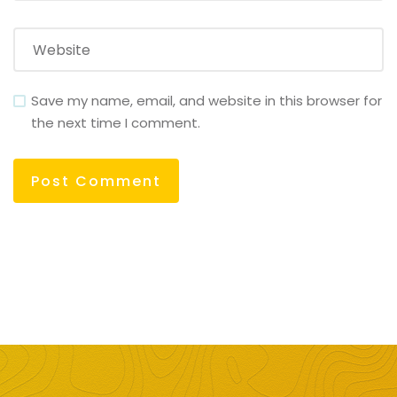
Save my name, email, and website in this browser for
the next time I comment.