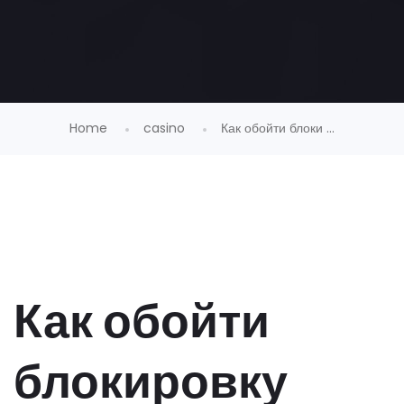
Home
casino
Как обойти блоки ...
Как обойти
блокировку