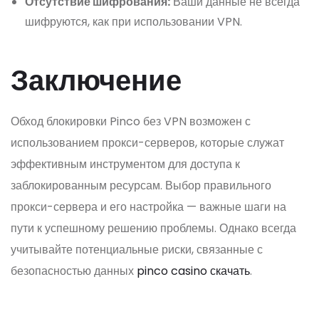
Отсутствие шифрования:
Ваши данные не всегда
шифруются, как при использовании VPN.
Заключение
Обход блокировки Pinco без VPN возможен с
использованием прокси-серверов, которые служат
эффективным инструментом для доступа к
заблокированным ресурсам. Выбор правильного
прокси-сервера и его настройка — важные шаги на
пути к успешному решению проблемы. Однако всегда
учитывайте потенциальные риски, связанные с
безопасностью данных
pinco casino скачать
.