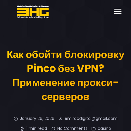
Как обойти блокировку
Pinco без VPN?
Применение прокси-
серверов
January 26, 2026
emiracdigital@gmail.com
1 min read
No Comments
casino