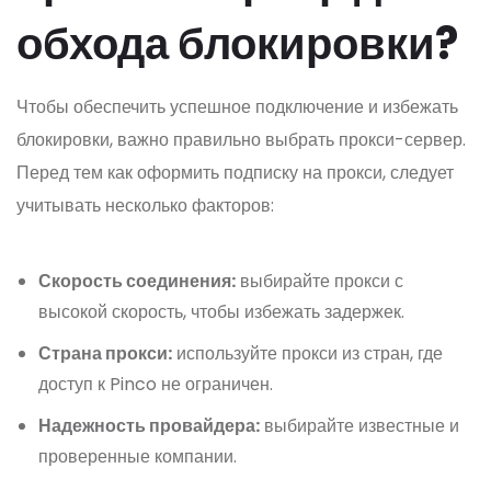
обхода блокировки?
Чтобы обеспечить успешное подключение и избежать
блокировки, важно правильно выбрать прокси-сервер.
Перед тем как оформить подписку на прокси, следует
учитывать несколько факторов:
Скорость соединения:
выбирайте прокси с
высокой скорость, чтобы избежать задержек.
Страна прокси:
используйте прокси из стран, где
доступ к Pinco не ограничен.
Надежность провайдера:
выбирайте известные и
проверенные компании.