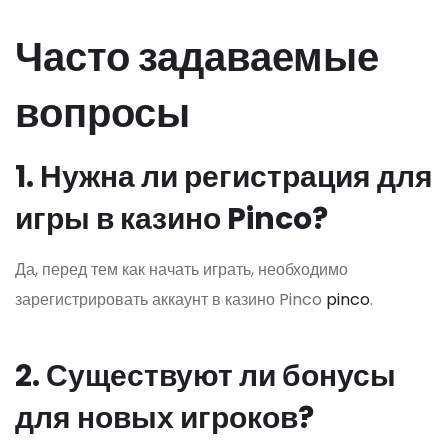
Часто задаваемые
вопросы
1. Нужна ли регистрация для
игры в казино Pinco?
Да, перед тем как начать играть, необходимо
зарегистрировать аккаунт в казино Pinco
pinco
.
2. Существуют ли бонусы
для новых игроков?