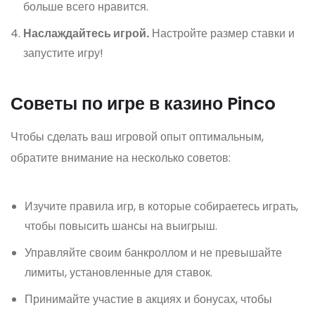
больше всего нравится.
Наслаждайтесь игрой.
Настройте размер ставки и
запустите игру!
Советы по игре в казино Pinco
Чтобы сделать ваш игровой опыт оптимальным,
обратите внимание на несколько советов:
Изучите правила игр, в которые собираетесь играть,
чтобы повысить шансы на выигрыш.
Управляйте своим банкроллом и не превышайте
лимиты, установленные для ставок.
Принимайте участие в акциях и бонусах, чтобы