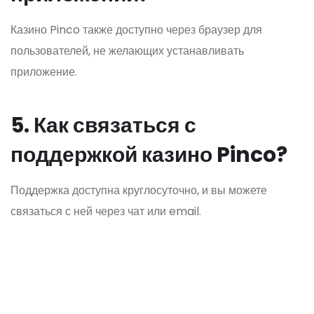
Казино Pinco также доступно через браузер для
пользователей, не желающих устанавливать
приложение.
5. Как связаться с
поддержкой казино Pinco?
Поддержка доступна круглосуточно, и вы можете
связаться с ней через чат или email.