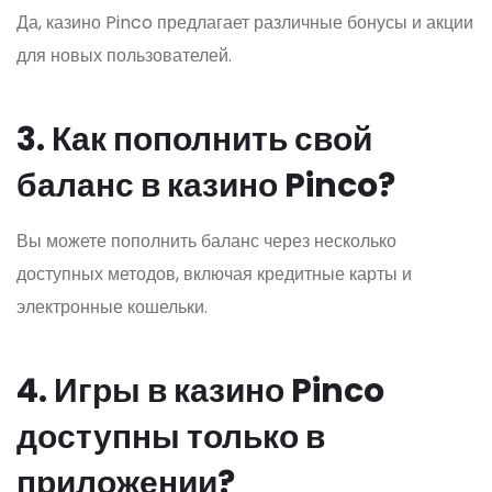
Да, казино Pinco предлагает различные бонусы и акции
для новых пользователей.
3. Как пополнить свой
баланс в казино Pinco?
Вы можете пополнить баланс через несколько
доступных методов, включая кредитные карты и
электронные кошельки.
4. Игры в казино Pinco
доступны только в
приложении?