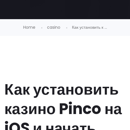
Home
casino
Как установить к ...
Как установить
казино Pinco на
iOS и начать