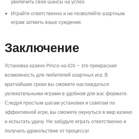
увеличить свои шансы на успех.
Играйте ответственно и не позволяйте азартным
играм затмить ваше суждение.
Заключение
Установка казино Pinco на iOS – это прекрасная
возможность для любителей азартных игр. В
кратчайшие сроки вы сможете наслаждаться
увлекательными играми в удобном для вас формате.
Следуя простым шагам установки и советам по
эффективной игре, вы сможете окунуться в мир казино
и испытать удачу. Не забудьте играть ответственно и
получать удовольствие от процесса!