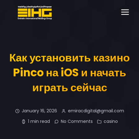
Как установить казино
Pinco на iOS и начать
играть сейчас
January 16, 2026
emiracdigital@gmail.com
1 min read
No Comments
casino