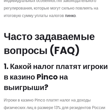
индивидуальных особенностях законодательного
регулирования, которые могут сильно повлиять на
итоговую сумму уплаты налогов
пинко
.
Часто задаваемые
вопросы (FAQ)
1. Какой налог платят игроки
в казино Pinco на
выигрыши?
Игроки в казино Pinco платят налог на доходы
физических лиц в размере 13% для резидентов России