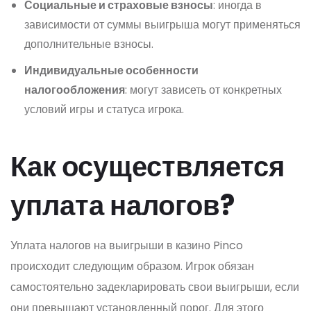
Социальные и страховые взносы
: иногда в
зависимости от суммы выигрыша могут применяться
дополнительные взносы.
Индивидуальные особенности
налогообложения
: могут зависеть от конкретных
условий игры и статуса игрока.
Как осуществляется
уплата налогов?
Уплата налогов на выигрыши в казино Pinco
происходит следующим образом. Игрок обязан
самостоятельно задекларировать свои выигрыши, если
они превышают установленный порог. Для этого