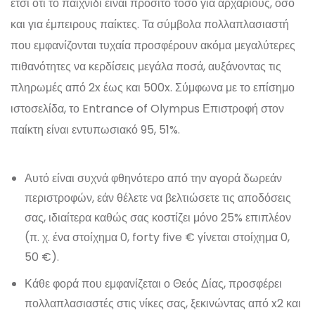
έτσι ότι το παιχνίδι είναι προσιτό τόσο για αρχάριους, όσο
και για έμπειρους παίκτες. Τα σύμβολα πολλαπλασιαστή
που εμφανίζονται τυχαία προσφέρουν ακόμα μεγαλύτερες
πιθανότητες να κερδίσεις μεγάλα ποσά, αυξάνοντας τις
πληρωμές από 2x έως και 500x. Σύμφωνα με το επίσημο
ιστοσελίδα, το Entrance of Olympus Επιστροφή στον
παίκτη είναι εντυπωσιακό 95, 51%.
Αυτό είναι συχνά φθηνότερο από την αγορά δωρεάν
περιστροφών, εάν θέλετε να βελτιώσετε τις αποδόσεις
σας, ιδιαίτερα καθώς σας κοστίζει μόνο 25% επιπλέον
(π. χ. ένα στοίχημα 0, forty five € γίνεται στοίχημα 0,
50 €).
Κάθε φορά που εμφανίζεται ο Θεός Δίας, προσφέρει
πολλαπλασιαστές στις νίκες σας, ξεκινώντας από x2 και