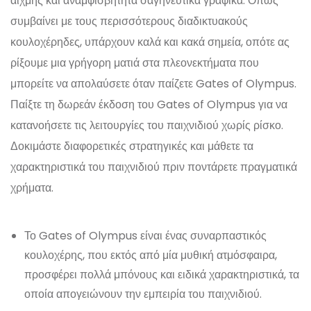
αιχμής και αναμφισβήτητα σαγηνευτικά γραφικά. Όπως
συμβαίνει με τους περισσότερους διαδικτυακούς
κουλοχέρηδες, υπάρχουν καλά και κακά σημεία, οπότε ας
ρίξουμε μια γρήγορη ματιά στα πλεονεκτήματα που
μπορείτε να απολαύσετε όταν παίζετε Gates of Olympus.
Παίξτε τη δωρεάν έκδοση του Gates of Olympus για να
κατανοήσετε τις λειτουργίες του παιχνιδιού χωρίς ρίσκο.
Δοκιμάστε διαφορετικές στρατηγικές και μάθετε τα
χαρακτηριστικά του παιχνιδιού πριν ποντάρετε πραγματικά
χρήματα.
Το Gates of Olympus είναι ένας συναρπαστικός
κουλοχέρης, που εκτός από μία μυθική ατμόσφαιρα,
προσφέρει πολλά μπόνους και ειδικά χαρακτηριστικά, τα
οποία απογειώνουν την εμπειρία του παιχνιδιού.