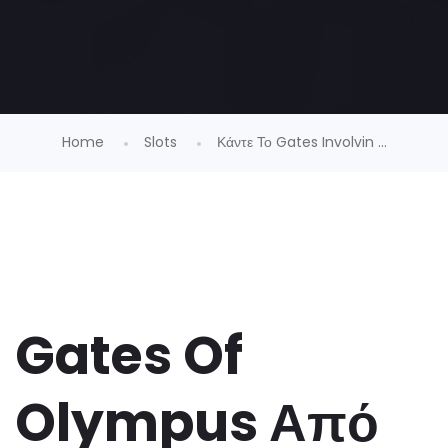
Home
Slots
Κάντε Το Gates Involvin ...
Gates Of
Olympus Από