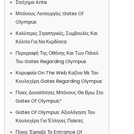
Στοίχημα Ante
Μπόνους Λειτουργίες Gates Of
Olympus
Καλύτερες Στρατηγικές, Συμβουλές Και
Κόλπα Για Να Κερδίσετε
Περιγραφή Της Οθόνης Και Των Πάνελ
Του Gates Regarding Olympus
Κορυφαία On The Web Καζίνο Με Τον
Κουλοχέρη Gates Regarding Olympus
Ποιες Δυνατότητες Μπόνους Θα Βρω Στο
Gates Of Olympus;”
Gates Of Olympus: Αξιολόγηση Του
Κουλοχέρη Για Έλληνες Παίκτες
Ποιος Έφτιαξε Το Entrance Of