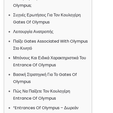
Olympus;
Συχνές Ερωτήσεις Για Τον Κουλοχέρη
Gates Of Olympus
Λειτουργία Ανατροπής
Παίξε Gates Associated With Olympus
Στο Κινητό
Μπόνους Και Ειδικά Χαρακτηριστικά Του
Entrance Of Olympus
Βασική Στρατηγική Για Το Gates Of
Olympus
Πώς Να Παίξετε Τον Κουλοχέρη
Entrance Of Olympus
“Entrances Of Olympus – Δωρεάν