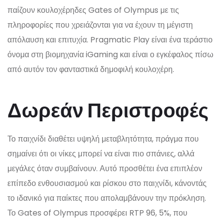
παίζουν κουλοχέρηδες Gates of Olympus με τις
πληροφορίες που χρειάζονται για να έχουν τη μέγιστη
απόλαυση και επιτυχία. Pragmatic Play είναι ένα τεράστιο
όνομα στη βιομηχανία iGaming και είναι ο εγκέφαλος πίσω
από αυτόν τον φανταστικά δημοφιλή κουλοχέρη.
Δωρεάν Περιστροφές
Το παιχνίδι διαθέτει υψηλή μεταβλητότητα, πράγμα που
σημαίνει ότι οι νίκες μπορεί να είναι πιο σπάνιες, αλλά
μεγάλες όταν συμβαίνουν. Αυτό προσθέτει ένα επιπλέον
επίπεδο ενθουσιασμού και ρίσκου στο παιχνίδι, κάνοντάς
το ιδανικό για παίκτες που απολαμβάνουν την πρόκληση.
Το Gates of Olympus προσφέρει RTP 96, 5%, που