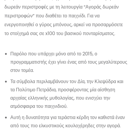
δωρεάν περιστροφές με τη λειτουργία “Αγοράς δωρεάν
περιστροφών” που διαθέτει το παιχνίδι. Για να
ενεργοποιηθεί ο γύρος μπόνους, αρκεί να προσαρμόσετε
το στοίχημά σας σε x100 του βασικού πονταρίσματος.
Παρόλο που υπάρχει μόνο από το 2015, ο
προγραμματιστής έχει γίνει ένας από τους μεγαλύτερους
στον τομέα.
Τα σύμβολα περιλαμβάνουν τον Δία, την Κλεψύδρα και
τα Πολύτιμο Πετράδια, προσφέροντας μία αίσθηση
αρχαίας ελληνικής μυθολογίας, που ενισχύει την
ατμόσφαιρα του παιχνιδιού.
Αυτή η δυνατότητα για τεράστια κέρδη τον καθιστά έναν
από τους πιο ελκυστικούς κουλοχέρηδες στην αγορά.