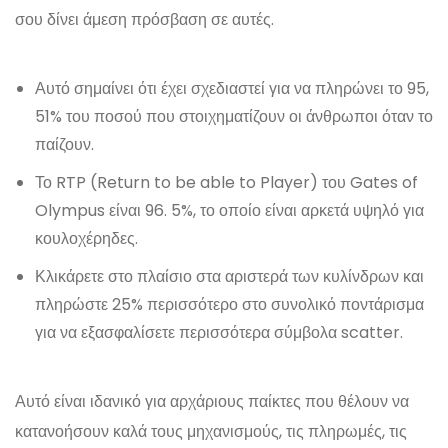
σου δίνει άμεση πρόσβαση σε αυτές.
Αυτό σημαίνει ότι έχει σχεδιαστεί για να πληρώνει το 95,
51% του ποσού που στοιχηματίζουν οι άνθρωποι όταν το
παίζουν.
Το RTP (Return to be able to Player) του Gates of
Olympus είναι 96. 5%, το οποίο είναι αρκετά υψηλό για
κουλοχέρηδες.
Κλικάρετε στο πλαίσιο στα αριστερά των κυλίνδρων και
πληρώστε 25% περισσότερο στο συνολικό ποντάρισμα
για να εξασφαλίσετε περισσότερα σύμβολα scatter.
Αυτό είναι ιδανικό για αρχάριους παίκτες που θέλουν να
κατανοήσουν καλά τους μηχανισμούς, τις πληρωμές, τις