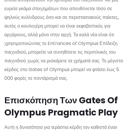
ευρεία γκάμα στοιχημάτων που απευθύνεται τόσο σε
ψηλούς κυλίνδρους όσο και σε περιστασιακούς παίκτες,
αυτός ο κουλοχέρη μπορεί να είναι εκφοβιστικός για
αρχάριους, αλλά μόνο στην αρχή. Τα καλά νέα είναι ότι
χρησιμοποιώντας το Entrances of Olympus Επίδειξη
παιχνιδιού, μπορείτε να συνηθίσετε τις περιπλοκές του
παιχνιδιού χωρίς να ρισκάρετε τα χρήματά σας. Το μέγιστο
κέρδος στο Gates of Olympus μπορεί να φτάσει έως 5.
000 φορές το ποντάρισμά σας.
Επισκόπηση Των Gates Of
Olympus Pragmatic Play
Αυτή η δυνατότητα για τεράστια κέρδη τον καθιστά έναν