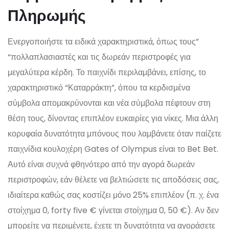
Πληρωμής
Ενεργοποιήστε τα ειδικά χαρακτηριστικά, όπως τους”
“πολλαπλασιαστές και τις δωρεάν περιστροφές για
μεγαλύτερα κέρδη. Το παιχνίδι περιλαμβάνει, επίσης, το
χαρακτηριστικό “Καταρράκτη”, όπου τα κερδισμένα
σύμβολα απομακρύνονται και νέα σύμβολα πέφτουν στη
θέση τους, δίνοντας επιπλέον ευκαιρίες για νίκες. Μια άλλη
κορυφαία δυνατότητα μπόνους που λαμβάνετε όταν παίζετε
παιχνίδια κουλοχέρη Gates of Olympus είναι το Bet Bet.
Αυτό είναι συχνά φθηνότερο από την αγορά δωρεάν
περιστροφών, εάν θέλετε να βελτιώσετε τις αποδόσεις σας,
ιδιαίτερα καθώς σας κοστίζει μόνο 25% επιπλέον (π. χ. ένα
στοίχημα 0, forty five € γίνεται στοίχημα 0, 50 €). Αν δεν
μπορείτε να περιμένετε, έχετε τη δυνατότητα να αγοράσετε