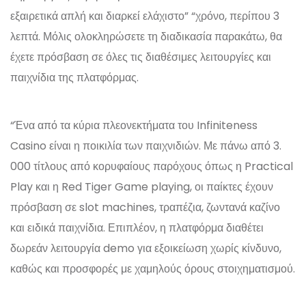
εξαιρετικά απλή και διαρκεί ελάχιστο” “χρόνο, περίπου 3
λεπτά. Μόλις ολοκληρώσετε τη διαδικασία παρακάτω, θα
έχετε πρόσβαση σε όλες τις διαθέσιμες λειτουργίες και
παιχνίδια της πλατφόρμας.
“Ένα από τα κύρια πλεονεκτήματα του Infiniteness
Casino είναι η ποικιλία των παιχνιδιών. Με πάνω από 3.
000 τίτλους από κορυφαίους παρόχους όπως η Practical
Play και η Red Tiger Game playing, οι παίκτες έχουν
πρόσβαση σε slot machines, τραπέζια, ζωντανά καζίνο
και ειδικά παιχνίδια. Επιπλέον, η πλατφόρμα διαθέτει
δωρεάν λειτουργία demo για εξοικείωση χωρίς κίνδυνο,
καθώς και προσφορές με χαμηλούς όρους στοιχηματισμού.