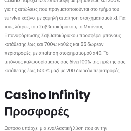
Casino παρέχει 10% επιστροφή μετρητών έως και 200€
για τις απώλειες που πραγματοποιούνται στο τμήμα του
survive καζίνο, με χαμηλή απαίτηση στοιχηματισμού x1. Για
τους λάτρεις του Σαββατοκύριακου, το Μπόνους
Επαναφόρτωσης Σαββατοκύριακου προσφέρει μπόνους
κατάθεσης έως και 700€ καθώς και 55 δωρεάν
περιστροφές, με απαίτηση στοιχηματισμού x40. Το
μπόνους καλωσορίσματος σας δίνει 100% της πρώτης σας
κατάθεσης έως 500€ μαζί με 200 δωρεάν περιστροφές.
Casino Infinity
Προσφορές
Ωστόσο υπάρχει μια εναλλακτική λύση που αν την