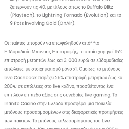
ξεπερνούν τις 40, με τίτλους όπως το Buffalo Blitz
(Playtech), το Lightning Tornado (Evolution) και το
9 Pots involving Gold (OnAir).
Οι παίκτες μπορούν να επωφεληθούν από” “το
Εβδομαδιαίο Μπόνους Επιστροφής, το οποίο χορηγεί 15%
επιστροφή μετρητών έως και 3. 000 ευρώ σε εβδομαδιαίες
απώλειες, με στοιχηματισμό μόνο x1. Ομοίως, το μπόνους
Live Cashback παρέχει 25% επιστροφή μετρητών έως και
200€ σε απώλειες στο live καζίνο, προσθέτοντας ένα
επιπλέον επίπεδο αξίας στις συνεδρίες live gaming. Το
Infinite Casino στην Ελλάδα προσφέρει μια ποικιλία
μπόνους προσαρμοσμένων στις διαφορετικές προτιμήσεις
των παικτών. Το μπόνους καλωσορίσματος του Live