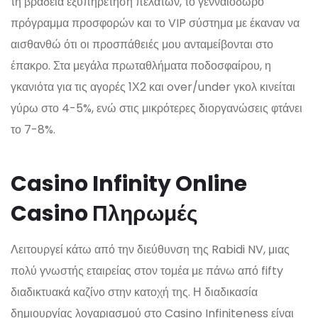
τη βραδεία εξυπηρέτηση πελατών, το γενναιόδωρο
πρόγραμμα προσφορών και το VIP σύστημα με έκαναν να
αισθανθώ ότι οι προσπάθειές μου ανταμείβονται στο
έπακρο. Στα μεγάλα πρωταθλήματα ποδοσφαίρου, η
γκανιότα για τις αγορές 1Χ2 και over/under γκολ κινείται
γύρω στο 4-5%, ενώ στις μικρότερες διοργανώσεις φτάνει
το 7-8%.
Casino Infinity Online
Casino Πληρωμές
Λειτουργεί κάτω από την διεύθυνση της Rabidi NV, μιας
πολύ γνωστής εταιρείας στον τομέα με πάνω από fifty
διαδικτυακά καζίνο στην κατοχή της. Η διαδικασία
δημιουργίας λογαριασμού στο Casino Infiniteness είναι