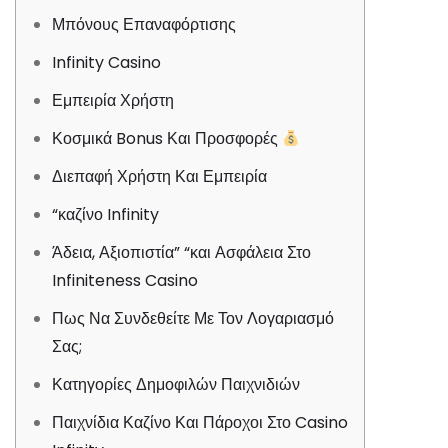
Μπόνους Επαναφόρτισης
Infinity Casino
Εμπειρία Χρήστη
Κοσμικά Bonus Και Προσφορές
Διεπαφή Χρήστη Και Εμπειρία
“καζίνο Infinity
Άδεια, Αξιοπιστία” “και Ασφάλεια Στο
Infiniteness Casino
Πως Να Συνδεθείτε Με Τον Λογαριασμό
Σας;
Κατηγορίες Δημοφιλών Παιχνιδιών
Παιχνίδια Καζίνο Και Πάροχοι Στο Casino