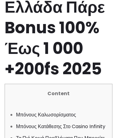
Ελλάδα Πάρε
Bonus 100%
Έως 1 000
+200fs 2025
Content
Μπόνους Καλωσορίσματος
Μπόνους Κατάθεσης Στο Casino Infinity