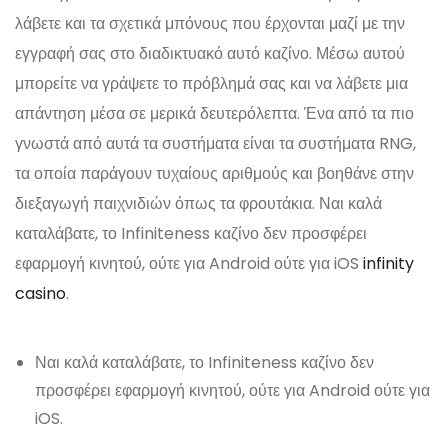
λάβετε και τα σχετικά μπόνους που έρχονται μαζί με την
εγγραφή σας στο διαδικτυακό αυτό καζίνο. Μέσω αυτού
μπορείτε να γράψετε το πρόβλημά σας και να λάβετε μια
απάντηση μέσα σε μερικά δευτερόλεπτα. Ένα από τα πιο
γνωστά από αυτά τα συστήματα είναι τα συστήματα RNG,
τα οποία παράγουν τυχαίους αριθμούς και βοηθάνε στην
διεξαγωγή παιχνιδιών όπως τα φρουτάκια. Ναι καλά
καταλάβατε, το Infiniteness καζίνο δεν προσφέρει
εφαρμογή κινητού, ούτε για Android ούτε για iOS
infinity
casino
.
Ναι καλά καταλάβατε, το Infiniteness καζίνο δεν
προσφέρει εφαρμογή κινητού, ούτε για Android ούτε για
iOS.