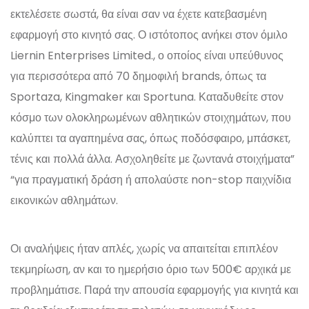
εκτελέσετε σωστά, θα είναι σαν να έχετε κατεβασμένη
εφαρμογή στο κινητό σας. Ο ιστότοπος ανήκει στον όμιλο
Liernin Enterprises Limited., ο οποίος είναι υπεύθυνος
για περισσότερα από 70 δημοφιλή brands, όπως τα
Sportaza, Kingmaker και Sportuna. Καταδυθείτε στον
κόσμο των ολοκληρωμένων αθλητικών στοιχημάτων, που
καλύπτει τα αγαπημένα σας, όπως ποδόσφαιρο, μπάσκετ,
τένις και πολλά άλλα. Ασχοληθείτε με ζωντανά στοιχήματα”
“για πραγματική δράση ή απολαύστε non-stop παιχνίδια
εικονικών αθλημάτων.
Οι αναλήψεις ήταν απλές, χωρίς να απαιτείται επιπλέον
τεκμηρίωση, αν και το ημερήσιο όριο των 500€ αρχικά με
προβλημάτισε. Παρά την απουσία εφαρμογής για κινητά και