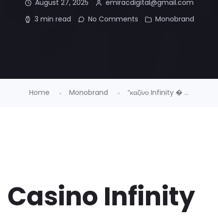
August 27, 2025
emiracdigital@gmail.com
3 min read
No Comments
Monobrand
Home
Monobrand
“καζίνο Infinity � ...
Casino Infinity