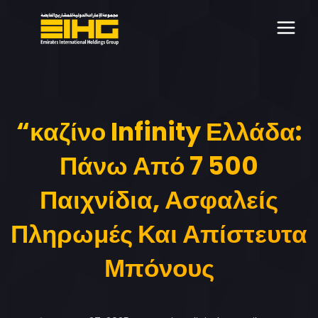
“καζίνο Infinity Ελλάδα:
Πάνω Από 7 500
Παιχνίδια, Ασφαλείς
Πληρωμές Και Απίστευτα
Μπόνους