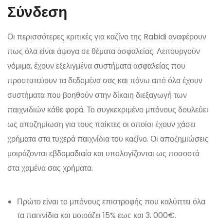
Σύνδεση
Οι περισσότερες κριτικές για καζίνο της Rabidi αναφέρουν
πως όλα είναι άψογα σε θέματα ασφαλείας. Λειτουργούν
νόμιμα, έχουν εξελιγμένα συστήματα ασφαλείας που
προστατεύουν τα δεδομένα σας και πάνω από όλα έχουν
συστήματα που βοηθούν στην δίκαιη διεξαγωγή των
παιχνιδιών κάθε φορά. Το συγκεκριμένο μπόνους δουλεύει
ως αποζημίωση για τους παίκτες οι οποίοι έχουν χάσει
χρήματα στα τυχερά παιχνίδια του καζίνο. Οι αποζημιώσεις
μοιράζονται εβδομαδιαία και υπολογίζονται ως ποσοστά
στα χαμένα σας χρήματα.
Πρώτο είναι το μπόνους επιστροφής που καλύπτει όλα
τα παιχνίδια και μοιράζει 15% εως και 3, 000€.