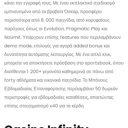
κάνει την εγγραφή τους. Με έναν εκπληκτικό σχεδιασμό
εμπνευσμένο από τα βραβεία Όσκαρ, προσφέρει
περισσότερα από 8. 000 παιχνίδια, από κορυφαίους
παρόχους όπως οι Evolution, Pragmatic Play και
NoLimit. Υπάρχουν επίσης features που περιλαμβάνουν
demo mode, επιλογές για αγορά added bonus και
δυνατότητα αυτόματης λειτουργίας. Με ένα απλό κλικ,
μπορείτε να αποκτήσετε πρόσβαση στο sportsbook, όπου
διατίθενται 1. 200+ γεγονότα καθημερινά σε πάνω από
forty αθλήματα και εικονικά παιχνίδια. Το Μπόνους
Εβδομαδιαίας Επαναφόρτισης περιλαμβάνει 50 δωρεάν
περιστροφές για εβδομαδιαίες καταθέσεις, απαιτώντας
επίσης στοιχηματισμό x40 για τα κέρδη.