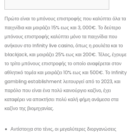
Πρώτο είναι το μπόνους επιστροφής που καλύπτει όλα τα
παιχνίδια και μοιράζει 15% εως και 3, 000€. Το δεύτερο
μπόνους επιστροφής καλύπτει μόνο τα παιχνίδια που
ανήκουν στο Infinity live casino, όπως η ρουλέτα και το
blackjack, και μοιράζει 25% εως και 200€. Τέλος, έχουμε
το τρίτο μπόνους επιστροφής το οποίο αναφέρεται στον
αθλητικό τομέα και μοιράζει 10% εως και 500€. Το Infinity
gambling establishment λειτουργεί από το 2023, και
παρόλο που είναι ένα πολύ καινούργιο καζίνο, έχει
καταφέρει να αποκτήσει πολύ καλή φήμη ανάμεσα στα
καζίνο της βιομηχανίας.
Αντίστοιχα στο τένις, οι μεγαλύτερες διοργανώσεις