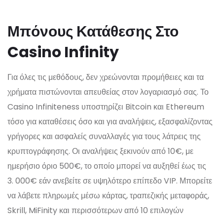
Μπόνους Κατάθεσης Στο
Casino Infinity
Για όλες τις μεθόδους, δεν χρεώνονται προμήθειες και τα
χρήματα πιστώνονται απευθείας στον λογαριασμό σας. Το
Casino Infiniteness υποστηρίζει Bitcoin και Ethereum
τόσο για καταθέσεις όσο και για αναλήψεις, εξασφαλίζοντας
γρήγορες και ασφαλείς συναλλαγές για τους λάτρεις της
κρυπτογράφησης. Οι αναλήψεις ξεκινούν από 10€, με
ημερήσιο όριο 500€, το οποίο μπορεί να αυξηθεί έως τις
3. 000€ εάν ανεβείτε σε υψηλότερο επίπεδο VIP. Μπορείτε
να λάβετε πληρωμές μέσω κάρτας, τραπεζικής μεταφοράς,
Skrill, MiFinity και περισσότερων από 10 επιλογών