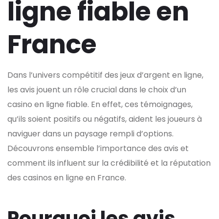
ligne fiable en
France
Dans l’univers compétitif des jeux d’argent en ligne,
les avis jouent un rôle crucial dans le choix d’un
casino en ligne fiable. En effet, ces témoignages,
qu’ils soient positifs ou négatifs, aident les joueurs à
naviguer dans un paysage rempli d’options.
Découvrons ensemble l’importance des avis et
comment ils influent sur la crédibilité et la réputation
des casinos en ligne en France.
Pourquoi les avis