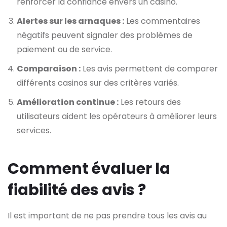
renforcer la confiance envers un casino.
Alertes sur les arnaques :
Les commentaires
négatifs peuvent signaler des problèmes de
paiement ou de service.
Comparaison :
Les avis permettent de comparer
différents casinos sur des critères variés.
Amélioration continue :
Les retours des
utilisateurs aident les opérateurs à améliorer leurs
services.
Comment évaluer la
fiabilité des avis ?
Il est important de ne pas prendre tous les avis au