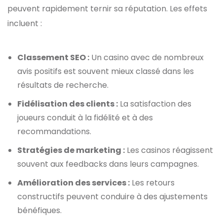
peuvent rapidement ternir sa réputation. Les effets
incluent :
Classement SEO :
Un casino avec de nombreux
avis positifs est souvent mieux classé dans les
résultats de recherche.
Fidélisation des clients :
La satisfaction des
joueurs conduit à la fidélité et à des
recommandations.
Stratégies de marketing :
Les casinos réagissent
souvent aux feedbacks dans leurs campagnes.
Amélioration des services :
Les retours
constructifs peuvent conduire à des ajustements
bénéfiques.