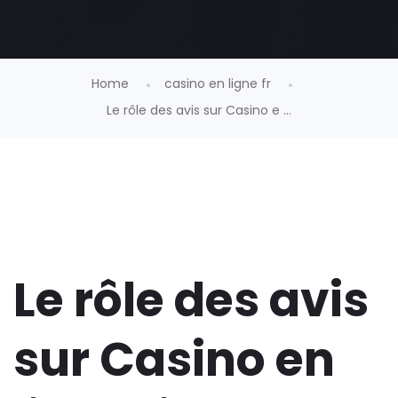
Home
casino en ligne fr
Le rôle des avis sur Casino e ...
Le rôle des avis
sur Casino en