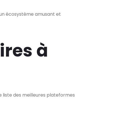
r d’un écosystème amusant et
ires à
une liste des meilleures plateformes