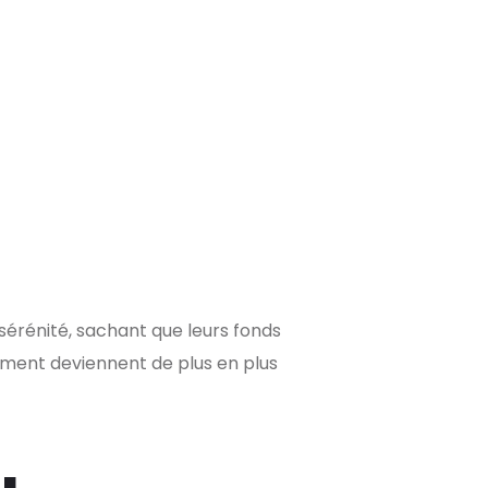
 sérénité, sachant que leurs fonds
ement deviennent de plus en plus