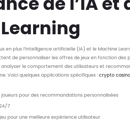
nce de l’IA et 
Learning
us en plus l’intelligence artificielle (IA) et le Machine Le
ttent de personnaliser les offres de jeux en fonction des 
 analyser le comportement des utilisateurs et recomman
me. Voici quelques applications spécifiques :
crypto casin
 joueurs pour des recommandations personnalisées
 24/7
jeu pour une meilleure expérience utilisateur