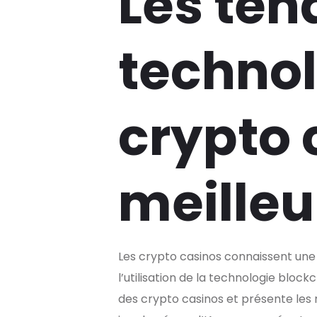
Les te
technol
crypto 
meilleu
Les crypto casinos connaissent une c
l’utilisation de la technologie bloc
des crypto casinos et présente les