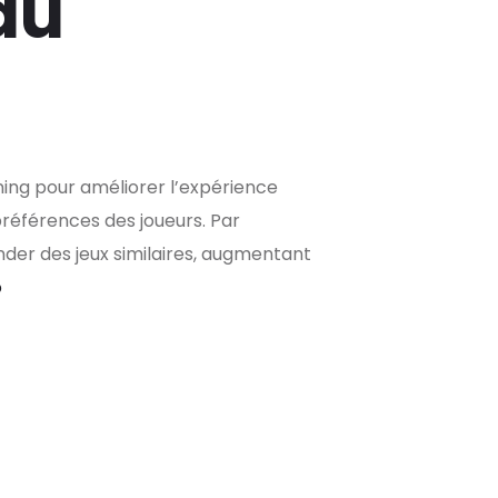
du
arning pour améliorer l’expérience
préférences des joueurs. Par
der des jeux similaires, augmentant
o