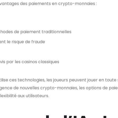
s avantages des paiements en crypto-monnaies :
thodes de paiement traditionnelles
ant le risque de fraude
s par les casinos classiques
ilise ces technologies, les joueurs peuvent jouer en toute
rgence de nouvelles crypto-monnaies, les options de pai
exibilité aux utilisateurs.