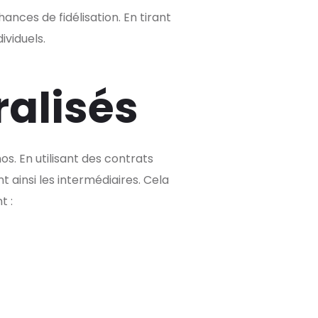
ances de fidélisation. En tirant
ividuels.
ralisés
. En utilisant des contrats
t ainsi les intermédiaires. Cela
t :