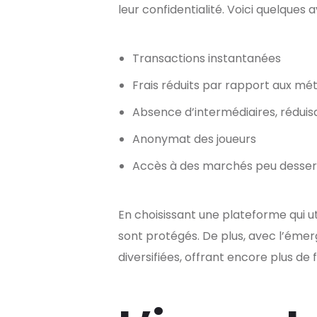
leur confidentialité. Voici quelque
Transactions instantanées
Frais réduits par rapport aux mé
Absence d’intermédiaires, réduis
Anonymat des joueurs
Accès à des marchés peu desservi
En choisissant une plateforme qui ut
sont protégés. De plus, avec l’éme
diversifiées, offrant encore plus de fl