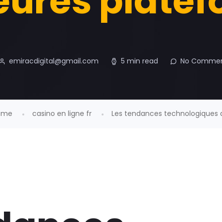
eures plate
emiracdigital@gmail.com
5 min read
No Comme
ome
casino en ligne fr
Les tendances technologiques d 