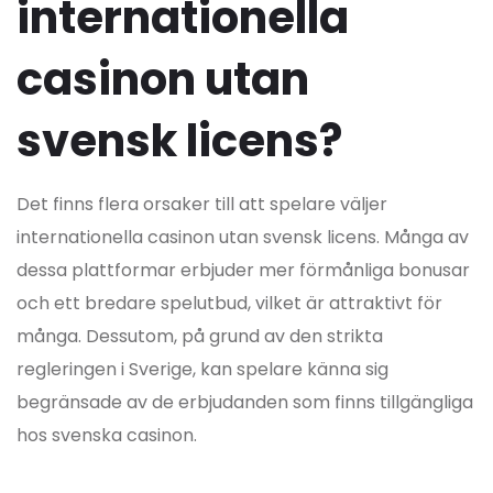
internationella
casinon utan
svensk licens?
Det finns flera orsaker till att spelare väljer
internationella casinon utan svensk licens. Många av
dessa plattformar erbjuder mer förmånliga bonusar
och ett bredare spelutbud, vilket är attraktivt för
många. Dessutom, på grund av den strikta
regleringen i Sverige, kan spelare känna sig
begränsade av de erbjudanden som finns tillgängliga
hos svenska casinon.