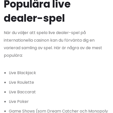
Populära live
dealer-spel
När du väljer att spela live dealer-spel på
internationella casinon kan du förvänta dig en
varierad samling av spel. Här är några av de mest
populära:
Live Blackjack
Live Roulette
Live Baccarat
Live Poker
Game Shows (som Dream Catcher och Monopoly