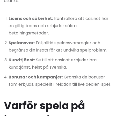
åtanke:
Licens och säkerhet:
Kontrollera att casinot har
en giltig licens och erbjuder säkra
betalningsmetoder.
Spelansvar:
Följ alltid spelansvarsregler och
begränsa din insats för att undvika spelproblem.
Kundtjänst:
Se till att casinot erbjuder bra
kundtjänst, helst på svenska.
Bonusar och kampanjer:
Granska de bonusar
som erbjuds, speciellt i relation till live dealer-spel.
Varför spela på