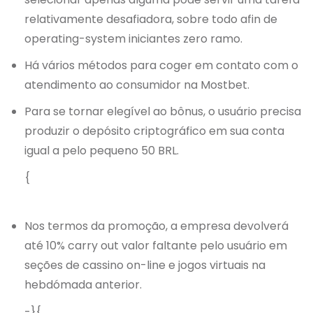
relativamente desafiadora, sobre todo afin de
operating-system iniciantes zero ramo.
Há vários métodos para coger em contato com o
atendimento ao consumidor na Mostbet.
Para se tornar elegível ao bônus, o usuário precisa
produzir o depósito criptográfico em sua conta
igual a pelo pequeno 50 BRL.
{
Nos termos da promoção, a empresa devolverá
até 10% carry out valor faltante pelo usuário em
seções de cassino on-line e jogos virtuais na
hebdómada anterior.
-}{