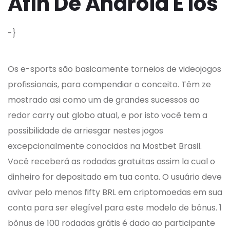
Afin De Android E Ios
-}
Os e-sports são basicamente torneios de videojogos
profissionais, para compendiar o conceito. Têm ze
mostrado asi como um de grandes sucessos ao
redor carry out globo atual, e por isto você tem a
possibilidade de arriesgar nestes jogos
excepcionalmente conocidos na Mostbet Brasil.
Você receberá as rodadas gratuitas assim la cual o
dinheiro for depositado em tua conta. O usuário deve
avivar pelo menos fifty BRL em criptomoedas em sua
conta para ser elegível para este modelo de bônus. 1
bônus de 100 rodadas grátis é dado ao participante