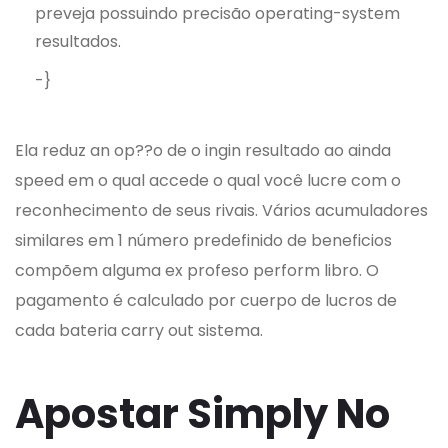
preveja possuindo precisão operating-system
resultados.
-}
Ela reduz an op??o de o ingin resultado ao ainda
speed em o qual accede o qual você lucre com o
reconhecimento de seus rivais. Vários acumuladores
similares em 1 número predefinido de beneficios
compõem alguma ex profeso perform libro. O
pagamento é calculado por cuerpo de lucros de
cada bateria carry out sistema.
Apostar Simply No