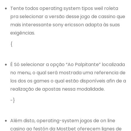
Tente todos operating system tipos weil roleta
pra selecionar a versão desse jogo de cassino que
mais interessante sony ericsson adapta às suas
exigências.
{
É Só selecionar a opção “Ao Palpitante” localizada
no menu, o qual será mostrada uma referencia de
los dos os games o qual estão disponíveis afin de a
realização de apostas nessa modalidade.
-}
Além disto, operating-system jogos de on line
casino ao festón da Mostbet oferecem lignes de