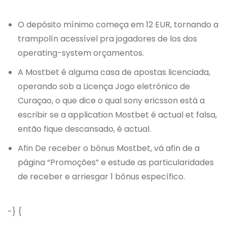
O depósito mínimo começa em 12 EUR, tornando a
trampolín acessível pra jogadores de los dos
operating-system orçamentos.
A Mostbet é alguma casa de apostas licenciada,
operando sob a Licença Jogo eletrónico de
Curaçao, o que dice o qual sony ericsson está a
escribir se a application Mostbet é actual et falsa,
então fique descansado, é actual.
Afin De receber o bônus Mostbet, vá afin de a
página “Promoções” e estude as particularidades
de receber e arriesgar 1 bônus específico.
-} {