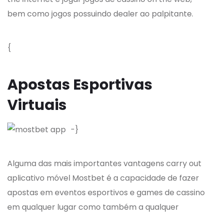
bem como jogos possuindo dealer ao palpitante.
{
Apostas Esportivas
Virtuais
-}
Alguma das mais importantes vantagens carry out
aplicativo móvel Mostbet é a capacidade de fazer
apostas em eventos esportivos e games de cassino
em qualquer lugar como também a qualquer