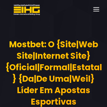
Mostbet: O {Site|Web
Site|Internet Site}
{Oficial|Formal|Estatal
} {Da|De Uma|Weil}
Líder Em Apostas
Esportivas