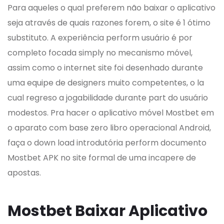
Para aqueles o qual preferem não baixar o aplicativo
seja através de quais razones forem, o site é 1 ótimo
substituto. A experiência perform usuário é por
completo focada simply no mecanismo móvel,
assim como o internet site foi desenhado durante
uma equipe de designers muito competentes, o la
cual regreso a jogabilidade durante part do usuário
modestos. Pra hacer o aplicativo móvel Mostbet em
o aparato com base zero libro operacional Android,
faça o down load introdutória perform documento
Mostbet APK no site formal de uma incapere de
apostas.
Mostbet Baixar Aplicativo