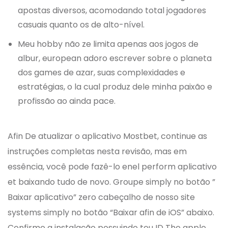
apostas diversos, acomodando total jogadores
casuais quanto os de alto-nível.
Meu hobby não ze limita apenas aos jogos de
albur, european adoro escrever sobre o planeta
dos games de azar, suas complexidades e
estratégias, o la cual produz dele minha paixão e
profissão ao ainda pace.
Afin De atualizar o aplicativo Mostbet, continue as
instruções completas nesta revisão, mas em
essência, você pode fazê-lo enel perform aplicativo
et baixando tudo de novo. Groupe simply no botão ”
Baixar aplicativo” zero cabeçalho de nosso site
systems simply no botão “Baixar afin de iOS” abaixo.
Confirme a instalação possuindo teu ID The apple