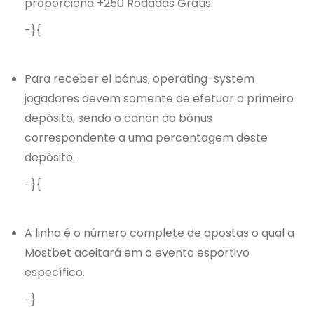
proporciona +250 Rodadas Grátis.
-}{
Para receber el bónus, operating-system
jogadores devem somente de efetuar o primeiro
depósito, sendo o canon do bónus
correspondente a uma percentagem deste
depósito.
-}{
A linha é o número complete de apostas o qual a
Mostbet aceitará em o evento esportivo
específico.
-}