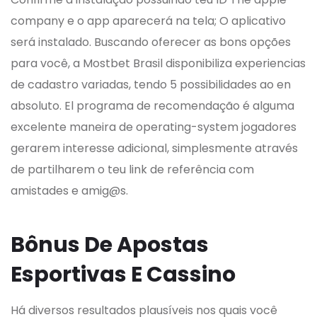
company e o app aparecerá na tela; O aplicativo
será instalado. Buscando oferecer as bons opções
para você, a Mostbet Brasil disponibiliza experiencias
de cadastro variadas, tendo 5 possibilidades ao en
absoluto. El programa de recomendação é alguma
excelente maneira de operating-system jogadores
gerarem interesse adicional, simplesmente através
de partilharem o teu link de referência com
amistades e amig@s.
Bônus De Apostas
Esportivas E Cassino
Há diversos resultados plausíveis nos quais você