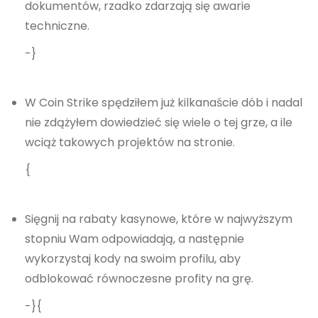
dokumentów, rzadko zdarzają się awarie
techniczne.
-}
W Coin Strike spędziłem już kilkanaście dób i nadal
nie zdążyłem dowiedzieć się wiele o tej grze, a ile
wciąż takowych projektów na stronie.
{
Sięgnij na rabaty kasynowe, które w najwyższym
stopniu Wam odpowiadają, a następnie
wykorzystaj kody na swoim profilu, aby
odblokować równoczesne profity na grę.
-}{