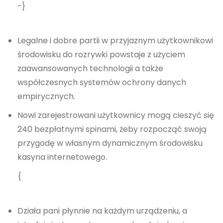
-}
Legalne i dobre partii w przyjaznym użytkownikowi
środowisku do rozrywki powstaje z użyciem
zaawansowanych technologii a także
współczesnych systemów ochrony danych
empirycznych.
Nowi zarejestrowani użytkownicy mogą cieszyć się
240 bezpłatnymi spinami, żeby rozpocząć swoją
przygodę w własnym dynamicznym środowisku
kasyna internetowego.
{
Działa pani płynnie na każdym urządzeniu, a