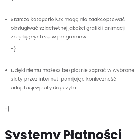
Starsze kategorie iOS mogą nie zaakceptować
obsługiwać szlachetnej jakości grafiki i animacji
znajdujących się w programów.
-}
Dzięki niemu możesz bezpłatnie zagrać w wybrane
sloty przez internet, pomijając konieczność
adaptacji wpłaty depozytu.
-}
Systemy Płatności