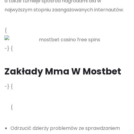
a także turnieje spośród nagrodami dla w
najwyższym stopniu zaangażowanych internautów.
{
-} {
Zakłady Mma W Mostbet
-} {
{
Odrzucić dzierży problemów ze sprawdzaniem