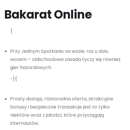
Bakarat Online
{
Przy Jednym Spotkaniu na wozie, raz u dołu
wozem – oldschoolowa zasada tyczy się również
gier hazardowych.
-}{
Prosty dostęp, różnorodna oferta, atrakcyjne
bonusy i bezpieczne transakcje jest to tylko
niektóre wraz z jakości, które przyciągają
internautów.