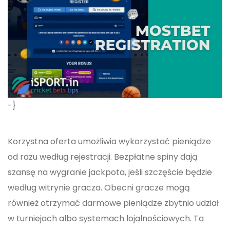
-}
Korzystna oferta umożliwia wykorzystać pieniądze
od razu według rejestracji. Bezpłatne spiny dają
szansę na wygranie jackpota, jeśli szczęście będzie
według witrynie gracza. Obecni gracze mogą
również otrzymać darmowe pieniądze zbytnio udział
w turniejach albo systemach lojalnościowych. Ta