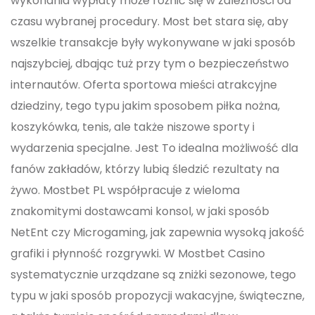
wykonania wypłaty może różnić się w zależności od
czasu wybranej procedury. Most bet stara się, aby
wszelkie transakcje były wykonywane w jaki sposób
najszybciej, dbając tuż przy tym o bezpieczeństwo
internautów. Oferta sportowa mieści atrakcyjne
dziedziny, tego typu jakim sposobem piłka nożna,
koszykówka, tenis, ale także niszowe sporty i
wydarzenia specjalne. Jest To idealna możliwość dla
fanów zakładów, którzy lubią śledzić rezultaty na
żywo. Mostbet PL współpracuje z wieloma
znakomitymi dostawcami konsol, w jaki sposób
NetEnt czy Microgaming, jak zapewnia wysoką jakość
grafiki i płynność rozgrywki. W Mostbet Casino
systematycznie urządzane są zniżki sezonowe, tego
typu w jaki sposób propozycji wakacyjne, świąteczne,