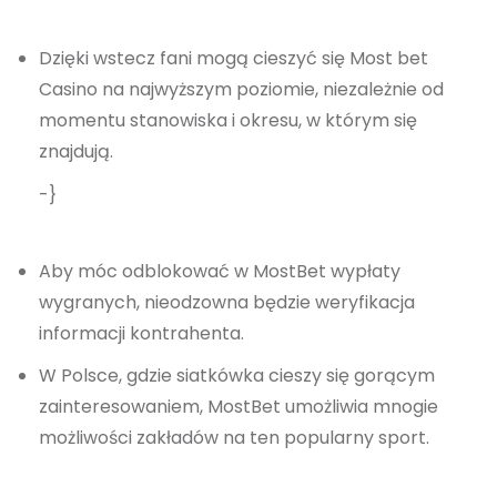
Dzięki wstecz fani mogą cieszyć się Most bet
Casino na najwyższym poziomie, niezależnie od
momentu stanowiska i okresu, w którym się
znajdują.
-}
Aby móc odblokować w MostBet wypłaty
wygranych, nieodzowna będzie weryfikacja
informacji kontrahenta.
W Polsce, gdzie siatkówka cieszy się gorącym
zainteresowaniem, MostBet umożliwia mnogie
możliwości zakładów na ten popularny sport.