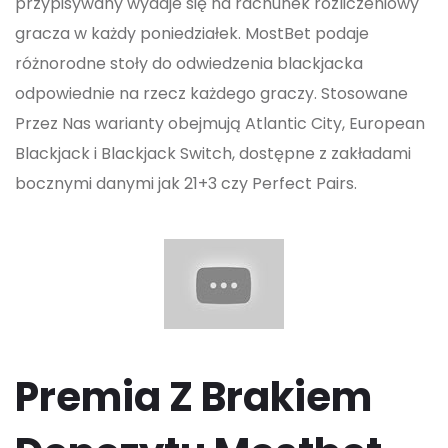
przypisywany wydaje się na rachunek rozliczeniowy
gracza w każdy poniedziałek. MostBet podaje
różnorodne stoły do odwiedzenia blackjacka
odpowiednie na rzecz każdego graczy. Stosowane
Przez Nas warianty obejmują Atlantic City, European
Blackjack i Blackjack Switch, dostępne z zakładami
bocznymi danymi jak 21+3 czy Perfect Pairs.
Premia Z Brakiem