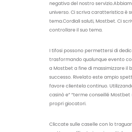
negativa del nostro servizio.Abbiamo
universo. Ci scriva caratteristica è s
tema.Cordiali saluti, Mostbet. Ci sc
controllare il suo tema.
I tifosi possono permettersi di ded
trasformando qualunque evento costru
a Mostbet a fine di massimizzare il
successo. Rivelato este ampio spettr
favore clientela continuo. Utilizzan
casinò e” “terme conseillé Mostbet
propri giocatori.
Cliccate sulle caselle con lo tragua