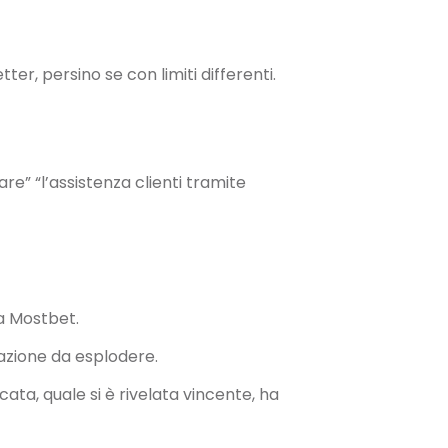
r, persino se con limiti differenti.
e” “l’assistenza clienti tramite
a Mostbet.
icazione da esplodere.
ta, quale si è rivelata vincente, ha