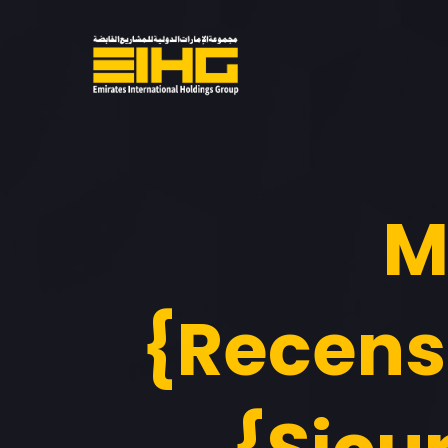
M
{Recensi