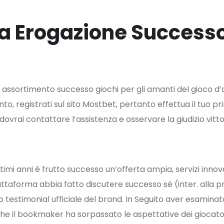
ia Erogazione Success
assortimento successo giochi per gli amanti del gioco d’
to, registrati sul sito Mostbet, pertanto effettua il tuo p
, dovrai contattare l’assistenza e osservare la giudizio vi
ltimi anni è frutto successo un’offerta ampia, servizi inno
iattaforma abbia fatto discutere successo sé (inter. alla 
testimonial ufficiale del brand. In Seguito aver esaminato 
 il bookmaker ha sorpassato le aspettative dei giocator