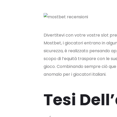
Divertitevi con votre vostre slot
Mostbet, i giocatori entrano in algun 
sicurezza, è realizzato pensando app
scopo di l’equità traspare con le su
gioco. Combinando sempre ciò que i
anomalo per i giocatori italiani.
Tesi Dell