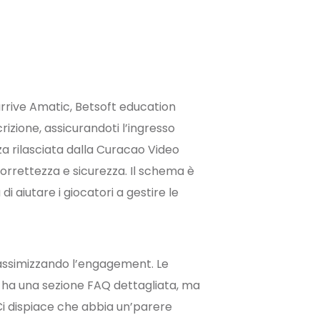
arrive Amatic, Betsoft education
izione, assicurandoti l’ingresso
a rilasciata dalla Curacao Video
correttezza e sicurezza. Il schema è
 aiutare i giocatori a gestire le
assimizzando l’engagement. Le
 ha una sezione FAQ dettagliata, ma
 Ci dispiace che abbia un’parere