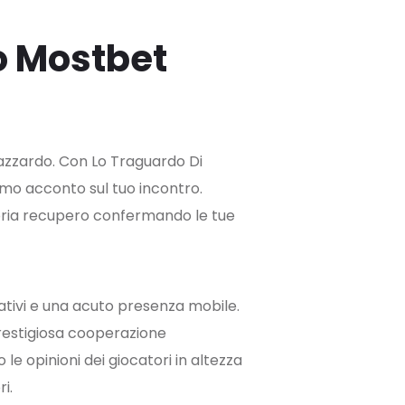
o Mostbet
azzardo. Con Lo Traguardo Di
rimo acconto sul tuo incontro.
ttoria recupero confermando le tue
vativi e una acuto presenza mobile.
prestigiosa cooperazione
le opinioni dei giocatori in altezza
i.