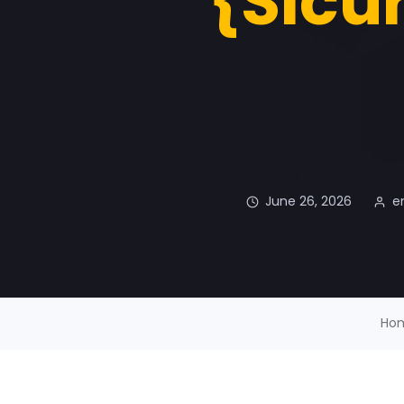
{Sicu
June 26, 2026
e
Ho