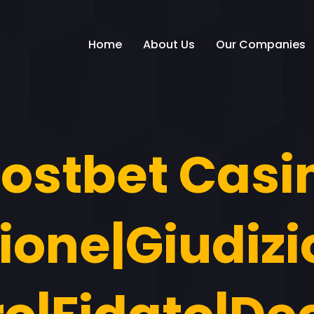
Home
About Us
Our Companies
ostbet Casi
one|Giudizi