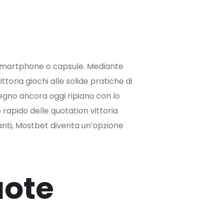
 smartphone o capsule. Mediante
ttoria giochi alle solide pratiche di
pegno ancora oggi ripiano con lo
 rapido delle quotation vittoria
nti, Mostbet diventa un’opzione
uote