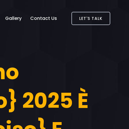
Gallery
Contact Us
LET'S TALK
no
o} 2025 È