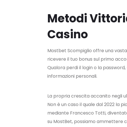
Metodi Vittor
Casino
Mostbet Scompiglio offre una vasta 
ricevere il tuo bonus sul primo accon
Qualora perdi il login o la password
informazioni personali.
La propria crescita accanito negli u
Non è un caso il quale dal 2022 la p
mediante Francesco Totti, diventato 
su MostBet, possiamo ammettere che