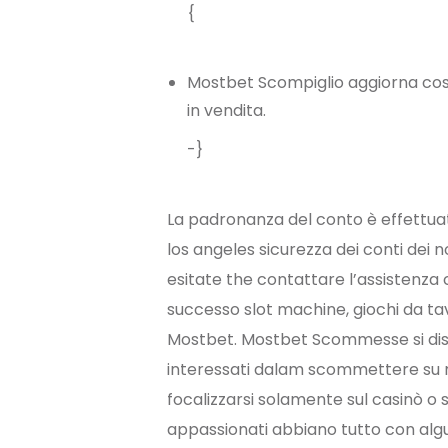
{
Mostbet Scompiglio aggiorna costan
in vendita.
-}
La padronanza del conto è effettua
los angeles sicurezza dei conti dei
esitate the contattare l’assistenza 
successo slot machine, giochi da tav
Mostbet. Mostbet Scommesse si dist
interessati dalam scommettere su mi 
focalizzarsi solamente sul casinò o 
appassionati abbiano tutto con alg