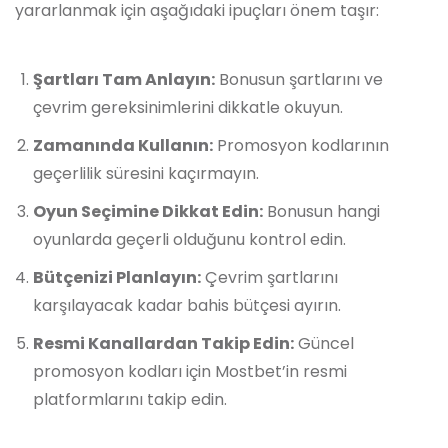
yararlanmak için aşağıdaki ipuçları önem taşır:
Şartları Tam Anlayın:
Bonusun şartlarını ve
çevrim gereksinimlerini dikkatle okuyun.
Zamanında Kullanın:
Promosyon kodlarının
geçerlilik süresini kaçırmayın.
Oyun Seçimine Dikkat Edin:
Bonusun hangi
oyunlarda geçerli olduğunu kontrol edin.
Bütçenizi Planlayın:
Çevrim şartlarını
karşılayacak kadar bahis bütçesi ayırın.
Resmi Kanallardan Takip Edin:
Güncel
promosyon kodları için Mostbet’in resmi
platformlarını takip edin.