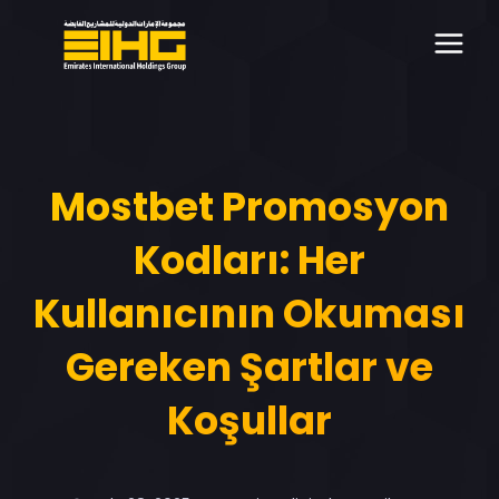
Mostbet Promosyon
Kodları: Her
Kullanıcının Okuması
Gereken Şartlar ve
Koşullar