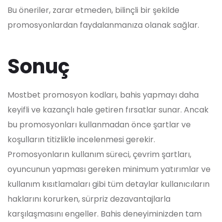
Bu öneriler, zarar etmeden, bilinçli bir şekilde
promosyonlardan faydalanmanıza olanak sağlar.
Sonuç
Mostbet promosyon kodları, bahis yapmayı daha
keyifli ve kazançlı hale getiren fırsatlar sunar. Ancak
bu promosyonları kullanmadan önce şartlar ve
koşulların titizlikle incelenmesi gerekir.
Promosyonların kullanım süreci, çevrim şartları,
oyuncunun yapması gereken minimum yatırımlar ve
kullanım kısıtlamaları gibi tüm detaylar kullanıcıların
haklarını korurken, sürpriz dezavantajlarla
karşılaşmasını engeller. Bahis deneyiminizden tam