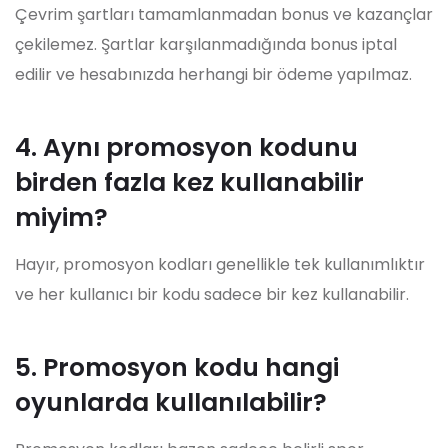
Çevrim şartları tamamlanmadan bonus ve kazançlar
çekilemez. Şartlar karşılanmadığında bonus iptal
edilir ve hesabınızda herhangi bir ödeme yapılmaz.
4. Aynı promosyon kodunu
birden fazla kez kullanabilir
miyim?
Hayır, promosyon kodları genellikle tek kullanımlıktır
ve her kullanıcı bir kodu sadece bir kez kullanabilir.
5. Promosyon kodu hangi
oyunlarda kullanılabilir?