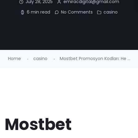
July 28, 2025
emiracdigital@gmail.com
6 min read
No Comments
casino
Home
casino
Mostbet Promosyon Kodları: He ...
Mostbet