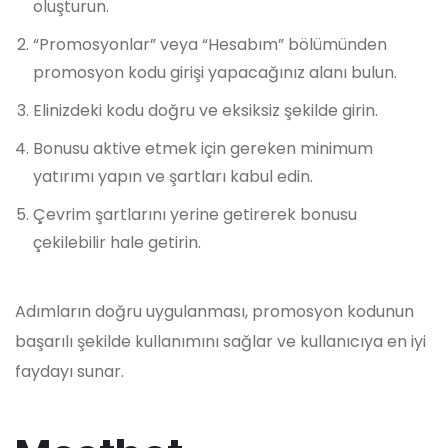
oluşturun.
“Promosyonlar” veya “Hesabım” bölümünden
promosyon kodu girişi yapacağınız alanı bulun.
Elinizdeki kodu doğru ve eksiksiz şekilde girin.
Bonusu aktive etmek için gereken minimum
yatırımı yapın ve şartları kabul edin.
Çevrim şartlarını yerine getirerek bonusu
çekilebilir hale getirin.
Adımların doğru uygulanması, promosyon kodunun
başarılı şekilde kullanımını sağlar ve kullanıcıya en iyi
faydayı sunar.