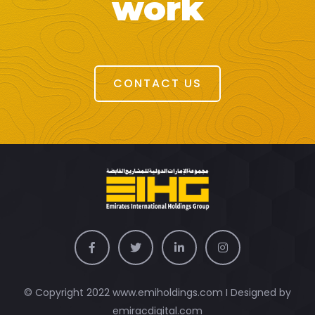
work
CONTACT US
© Copyright 2022
www.emiholdings.com
I Designed by
emiracdigital.com