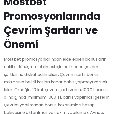
Mostbet
Promosyonlarında
Çevrim Şartları ve
Önemi
Mostbet promosyonlarından elde edilen bonusların
nakite dönüştürülebilmesi için belirlenen çevrim
şartlarına dikkat edilmelidir. Çevrim şartı, bonus
miktarının belirli katları kadar bahis yapmayı zorunlu
kılar. Örneğin, 10 kat çevrim şartı varsa, 100 TL bonus
alındığında, minimum 1000 TL bahis yapılması gerekir.
Çevrim yapılmadan bonus kazanımları hesap
bakiyesine aktarılmaz ve çekim yapılamaz. Ayrıca,