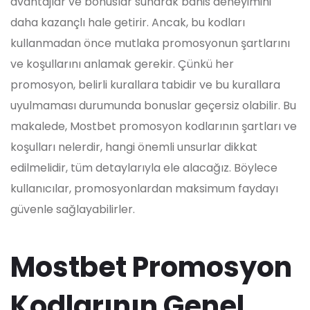
avantajlar ve bonuslar sunarak bahis deneyimini
daha kazançlı hale getirir. Ancak, bu kodları
kullanmadan önce mutlaka promosyonun şartlarını
ve koşullarını anlamak gerekir. Çünkü her
promosyon, belirli kurallara tabidir ve bu kurallara
uyulmaması durumunda bonuslar geçersiz olabilir. Bu
makalede, Mostbet promosyon kodlarının şartları ve
koşulları nelerdir, hangi önemli unsurlar dikkat
edilmelidir, tüm detaylarıyla ele alacağız. Böylece
kullanıcılar, promosyonlardan maksimum faydayı
güvenle sağlayabilirler.
Mostbet Promosyon
Kodlarının Genel