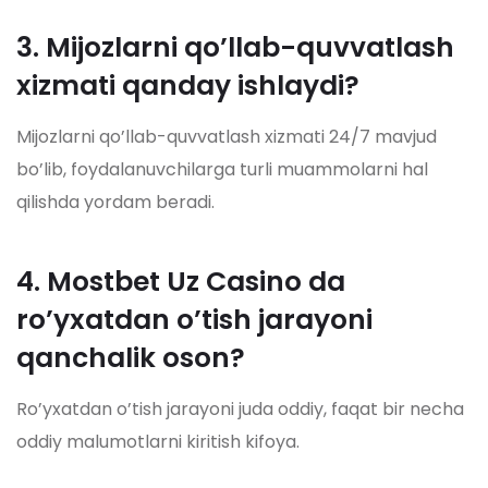
3. Mijozlarni qo’llab-quvvatlash
xizmati qanday ishlaydi?
Mijozlarni qo’llab-quvvatlash xizmati 24/7 mavjud
bo’lib, foydalanuvchilarga turli muammolarni hal
qilishda yordam beradi.
4. Mostbet Uz Casino da
ro’yxatdan o’tish jarayoni
qanchalik oson?
Ro’yxatdan o’tish jarayoni juda oddiy, faqat bir necha
oddiy malumotlarni kiritish kifoya.