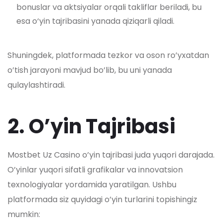
bonuslar va aktsiyalar orqali takliflar beriladi, bu
esa o‘yin tajribasini yanada qiziqarli qiladi.
Shuningdek, platformada tezkor va oson ro’yxatdan
o’tish jarayoni mavjud bo’lib, bu uni yanada
qulaylashtiradi.
2. O’yin Tajribasi
Mostbet Uz Casino o’yin tajribasi juda yuqori darajada.
O’yinlar yuqori sifatli grafikalar va innovatsion
texnologiyalar yordamida yaratilgan. Ushbu
platformada siz quyidagi o’yin turlarini topishingiz
mumkin: