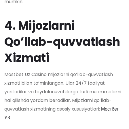
mumkin.
4. Mijozlarni
Qo’llab-quvvatlash
Xizmati
Mostbet Uz Casino mijozlarni qo’llab-quvvatlash
xizmati bilan ta’minlangan. Ular 24/7 faoliyat
yuritadilar va foydalanuvchilarga turli muammolarni
hal qilishda yordam beradilar. Mijozlarni qo’llab-
quvvatlash xizmatining asosiy xususiyatlari:
Мостбет
УЗ