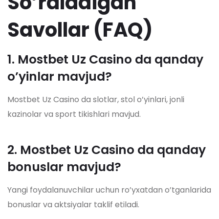
So’raladigan
Savollar (FAQ)
1. Mostbet Uz Casino da qanday
o’yinlar mavjud?
Mostbet Uz Casino da slotlar, stol o’yinlari, jonli
kazinolar va sport tikishlari mavjud.
2. Mostbet Uz Casino da qanday
bonuslar mavjud?
Yangi foydalanuvchilar uchun ro’yxatdan o’tganlarida
bonuslar va aktsiyalar taklif etiladi.