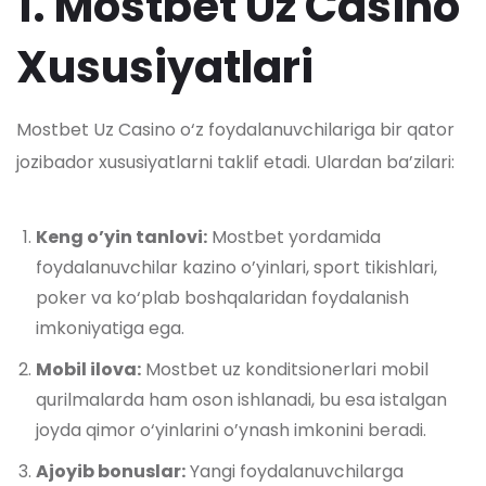
1. Mostbet Uz Casino
Xususiyatlari
Mostbet Uz Casino o‘z foydalanuvchilariga bir qator
jozibador xususiyatlarni taklif etadi. Ulardan ba’zilari:
Keng o’yin tanlovi:
Mostbet yordamida
foydalanuvchilar kazino o’yinlari, sport tikishlari,
poker va ko‘plab boshqalaridan foydalanish
imkoniyatiga ega.
Mobil ilova:
Mostbet uz konditsionerlari mobil
qurilmalarda ham oson ishlanadi, bu esa istalgan
joyda qimor o‘yinlarini o’ynash imkonini beradi.
Ajoyib bonuslar:
Yangi foydalanuvchilarga