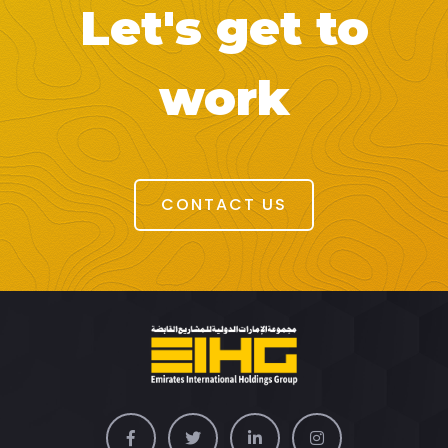
Let's get to
work
CONTACT US