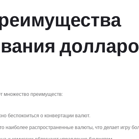
преимущества
вания долларо
ет множество преимуществ:
но беспокоиться о конвертации валют.
то наиболее распространенные валюты, что делает игру бо