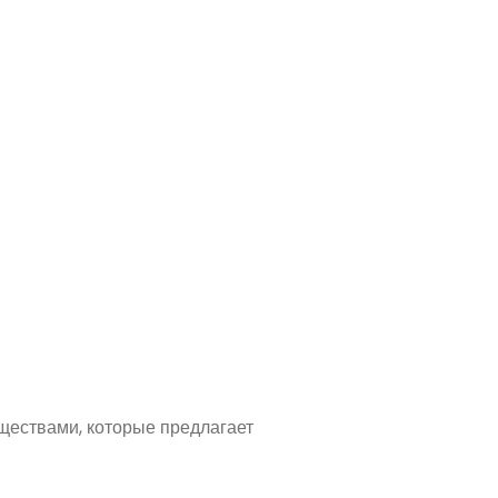
ществами, которые предлагает