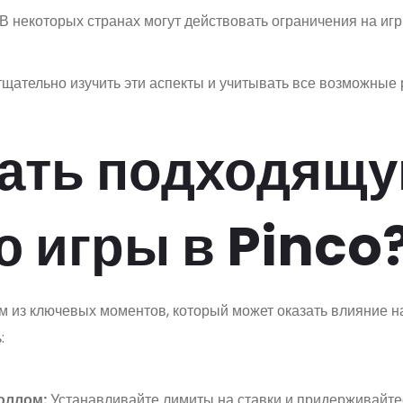
В некоторых странах могут действовать ограничения на игр
щательно изучить эти аспекты и учитывать все возможные 
рать подходящ
ю игры в Pinco
м из ключевых моментов, который может оказать влияние н
:
оллом:
Устанавливайте лимиты на ставки и придерживайтес