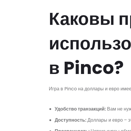
Каковы 
использо
в Pinco?
Игра в Pinco на доллары и евро име
Удобство транзакций:
Вам не нуж
Доступность:
Доллары и евро – э