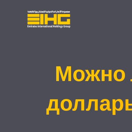
Можно л
доллары