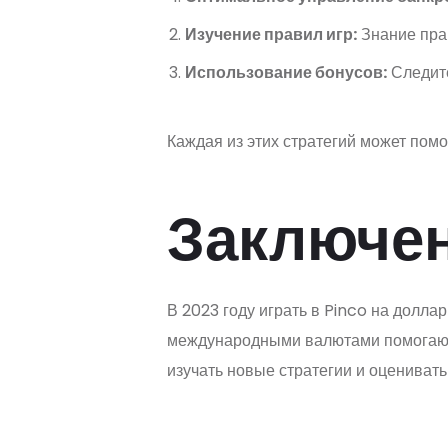
Изучение правил игр:
Знание пра
Использование бонусов:
Следите
Каждая из этих стратегий может помо
Заключе
В 2023 году играть в Pinco на долла
международными валютами помогают 
изучать новые стратегии и оцениват