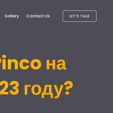
Gallery
Contact Us
LET'S TALK
Pinco на
23 году?