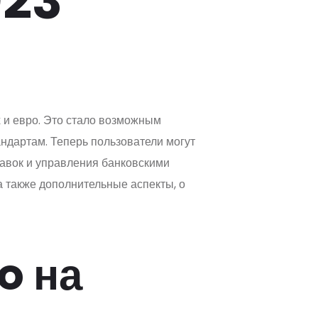
023
х и евро. Это стало возможным
ндартам. Теперь пользователи могут
тавок и управления банковскими
 также дополнительные аспекты, о
o на