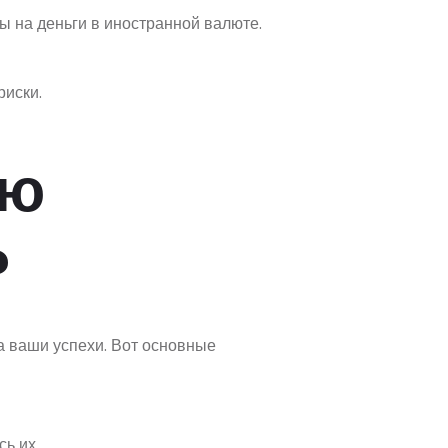
ы на деньги в иностранной валюте.
риски.
ую
?
а ваши успехи. Вот основные
ь их.