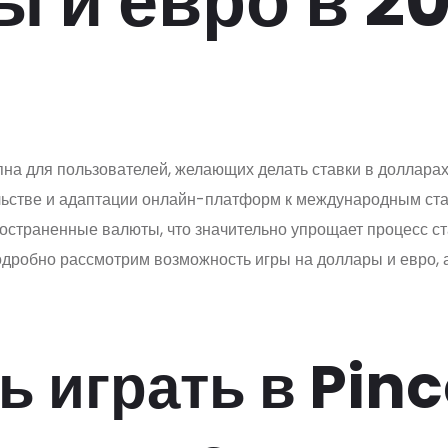
 и евро в 2
упна для пользователей, желающих делать ставки в доллара
льстве и адаптации онлайн-платформ к международным ста
ространенные валюты, что значительно упрощает процесс с
дробно рассмотрим возможность игры на доллары и евро, а
ь играть в Pinc