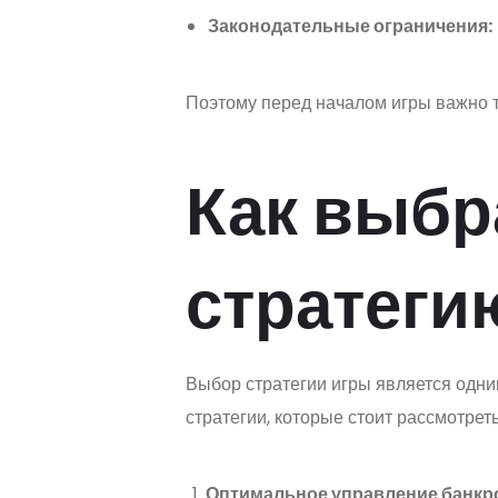
Законодательные ограничения:
Поэтому перед началом игры важно т
Как выб
стратеги
Выбор стратегии игры является одни
стратегии, которые стоит рассмотреть
Оптимальное управление банкр