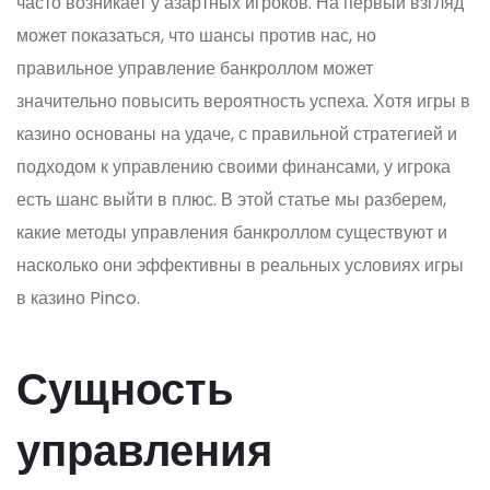
часто возникает у азартных игроков. На первый взгляд
может показаться, что шансы против нас, но
правильное управление банкроллом может
значительно повысить вероятность успеха. Хотя игры в
казино основаны на удаче, с правильной стратегией и
подходом к управлению своими финансами, у игрока
есть шанс выйти в плюс. В этой статье мы разберем,
какие методы управления банкроллом существуют и
насколько они эффективны в реальных условиях игры
в казино Pinco.
Сущность
управления