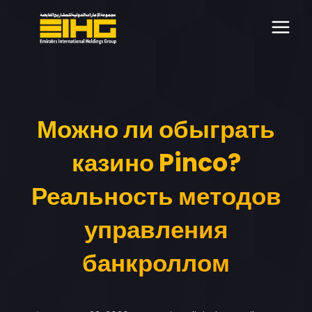
Можно ли обыграть
казино Pinco?
Реальность методов
управления
банкроллом