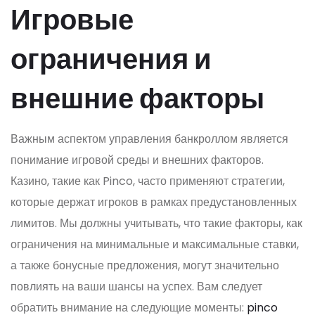
Игровые
ограничения и
внешние факторы
Важным аспектом управления банкроллом является
понимание игровой среды и внешних факторов.
Казино, такие как Pinco, часто применяют стратегии,
которые держат игроков в рамках предустановленных
лимитов. Мы должны учитывать, что такие факторы, как
ограничения на минимальные и максимальные ставки,
а также бонусные предложения, могут значительно
повлиять на ваши шансы на успех. Вам следует
обратить внимание на следующие моменты:
pinco