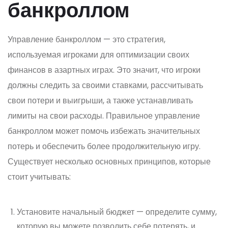
банкроллом
Управление банкроллом — это стратегия,
используемая игроками для оптимизации своих
финансов в азартных играх. Это значит, что игроки
должны следить за своими ставками, рассчитывать
свои потери и выигрыши, а также устанавливать
лимиты на свои расходы. Правильное управление
банкроллом может помочь избежать значительных
потерь и обеспечить более продолжительную игру.
Существует несколько основных принципов, которые
стоит учитывать:
Установите начальный бюджет — определите сумму,
которую вы можете позволить себе потерять, и