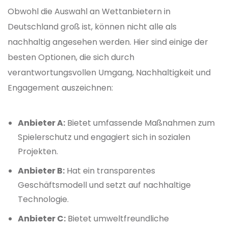
Obwohl die Auswahl an Wettanbietern in
Deutschland groß ist, können nicht alle als
nachhaltig angesehen werden. Hier sind einige der
besten Optionen, die sich durch
verantwortungsvollen Umgang, Nachhaltigkeit und
Engagement auszeichnen:
Anbieter A:
Bietet umfassende Maßnahmen zum
Spielerschutz und engagiert sich in sozialen
Projekten.
Anbieter B:
Hat ein transparentes
Geschäftsmodell und setzt auf nachhaltige
Technologie.
Anbieter C:
Bietet umweltfreundliche