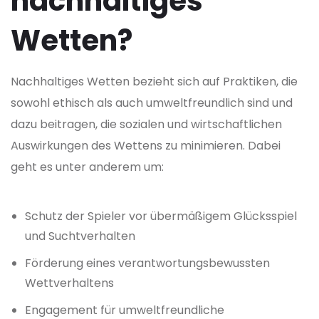
nachhaltiges
Wetten?
Nachhaltiges Wetten bezieht sich auf Praktiken, die
sowohl ethisch als auch umweltfreundlich sind und
dazu beitragen, die sozialen und wirtschaftlichen
Auswirkungen des Wettens zu minimieren. Dabei
geht es unter anderem um:
Schutz der Spieler vor übermäßigem Glücksspiel
und Suchtverhalten
Förderung eines verantwortungsbewussten
Wettverhaltens
Engagement für umweltfreundliche