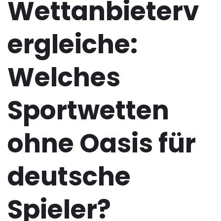
Wettanbieterv
ergleiche:
Welches
Sportwetten
ohne Oasis für
deutsche
Spieler?